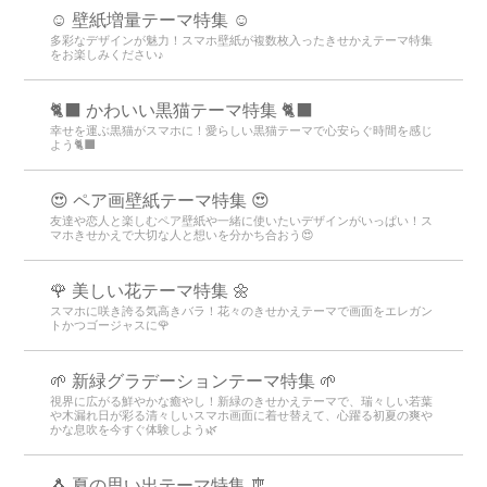
☺️ 壁紙増量テーマ特集 ☺️
多彩なデザインが魅力！スマホ壁紙が複数枚入ったきせかえテーマ特集
をお楽しみください♪
🐈‍⬛ かわいい黒猫テーマ特集 🐈‍⬛
幸せを運ぶ黒猫がスマホに！愛らしい黒猫テーマで心安らぐ時間を感じ
よう🐈‍⬛
😍 ペア画壁紙テーマ特集 😍
友達や恋人と楽しむペア壁紙や一緒に使いたいデザインがいっぱい！ス
マホきせかえで大切な人と想いを分かち合おう😍
🌹 美しい花テーマ特集 🌼
スマホに咲き誇る気高きバラ！花々のきせかえテーマで画面をエレガン
トかつゴージャスに🌹
🌱 新緑グラデーションテーマ特集 🌱
視界に広がる鮮やかな癒やし！新緑のきせかえテーマで、瑞々しい若葉
や木漏れ日が彩る清々しいスマホ画面に着せ替えて、心躍る初夏の爽や
かな息吹を今すぐ体験しよう🌿
🐧 夏の思い出テーマ特集 🎐