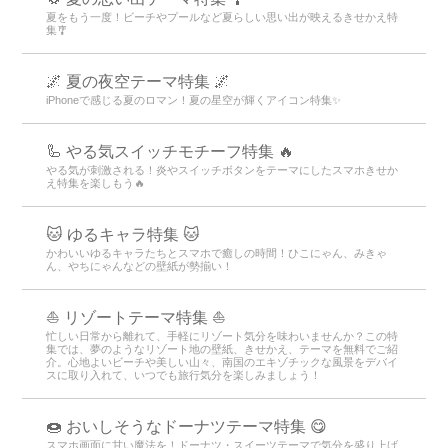
夏をもう一度！ビーチやプールなど夏らしい思い出が映えるきせかえ特
集🎐
🌌 夏の夜空テーマ特集 🌌
iPhoneで感じる夏のロマン！夏の星空が輝くアイコン特集✨
🦾 やる気スイッチモチーフ特集 🔥
やる気が刺激される！炎やスイッチボタンをテーマにしたスマホきせか
え特集を楽しもう🔥
🐱 ゆるキャラ特集 🐱
かわいいゆるキャラたちとスマホで癒しの時間！ひこにゃん、みきゃ
ん、やちにゃんなどの壁紙が勢揃い！
⛵ リゾートテーマ特集 ⛵
忙しい日常から離れて、手軽にリゾート気分を味わいませんか？この特
集では、夢のようなリゾート地の壁紙、きせかえ、テーマを無料でご紹
介。心地よいビーチや美しい山々、南国のエキゾチックな風景をデバイ
スに取り入れて、いつでも旅行気分を楽しみましょう！
🍩 おいしそうなドーナツテーマ特集 😋
スマホ画面に甘い魔法を！ドーナツ・スイーツテーマで気分を盛り上げ