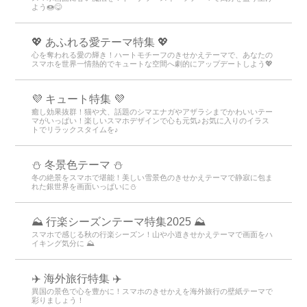
よう🍩😋
💖 あふれる愛テーマ特集 💖
心を奪われる愛の輝き！ハートモチーフのきせかえテーマで、あなたの
スマホを世界一情熱的でキュートな空間へ劇的にアップデートしよう💖
💜 キュート特集 💜
癒し効果抜群！猫や犬、話題のシマエナガやアザラシまでかわいいテー
マがいっぱい！楽しいスマホデザインで心も元気♪お気に入りのイラス
トでリラックスタイムを♪
⛄️ 冬景色テーマ ⛄️
冬の絶景をスマホで堪能！美しい雪景色のきせかえテーマで静寂に包ま
れた銀世界を画面いっぱいに⛄️
⛰ 行楽シーズンテーマ特集2025 ⛰
スマホで感じる秋の行楽シーズン！山や小道きせかえテーマで画面をハ
イキング気分に ⛰
✈️ 海外旅行特集 ✈️
異国の景色で心を豊かに！スマホのきせかえを海外旅行の壁紙テーマで
彩りましょう！