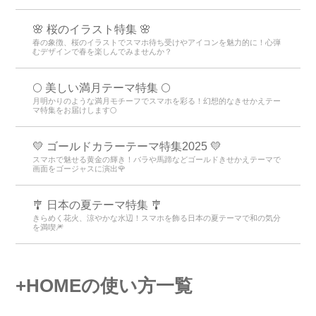
🌸 桜のイラスト特集 🌸
春の象徴、桜のイラストでスマホ待ち受けやアイコンを魅力的に！心弾
むデザインで春を楽しんでみませんか？
🌕 美しい満月テーマ特集 🌕
月明かりのような満月モチーフでスマホを彩る！幻想的なきせかえテー
マ特集をお届けします🌕
💛 ゴールドカラーテーマ特集2025 💛
スマホで魅せる黄金の輝き！バラや馬蹄などゴールドきせかえテーマで
画面をゴージャスに演出🌹
🎐 日本の夏テーマ特集 🎐
きらめく花火、涼やかな水辺！スマホを飾る日本の夏テーマで和の気分
を満喫🎆
+HOMEの使い方一覧