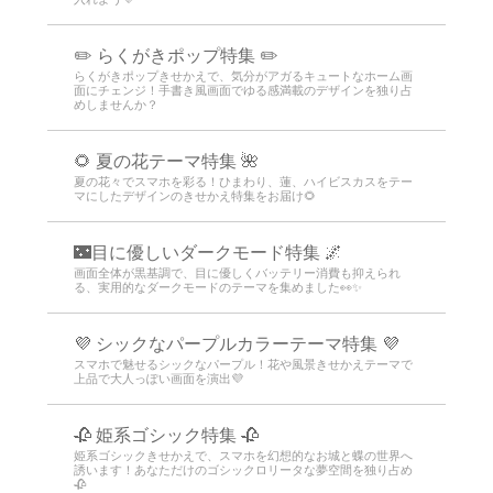
✏️ らくがきポップ特集 ✏️
らくがきポップきせかえで、気分がアガるキュートなホーム画
面にチェンジ！手書き風画面でゆる感満載のデザインを独り占
めしませんか？
🌻 夏の花テーマ特集 🌺
夏の花々でスマホを彩る！ひまわり、蓮、ハイビスカスをテー
マにしたデザインのきせかえ特集をお届け🌻
🌃目に優しいダークモード特集 🌌
画面全体が黒基調で、目に優しくバッテリー消費も抑えられ
る、実用的なダークモードのテーマを集めました👀✨
💜 シックなパープルカラーテーマ特集 💜
スマホで魅せるシックなパープル！花や風景きせかえテーマで
上品で大人っぽい画面を演出💜
🥀 姫系ゴシック特集 🥀
姫系ゴシックきせかえで、スマホを幻想的なお城と蝶の世界へ
誘います！あなただけのゴシックロリータな夢空間を独り占め
🥀