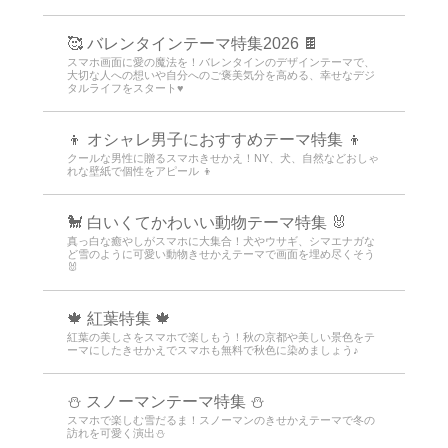
🥰 バレンタインテーマ特集2026 🍫
スマホ画面に愛の魔法を！バレンタインのデザインテーマで、
大切な人への想いや自分へのご褒美気分を高める、幸せなデジ
タルライフをスタート♥️
👦 オシャレ男子におすすめテーマ特集 👦
クールな男性に贈るスマホきせかえ！NY、犬、自然などおしゃ
れな壁紙で個性をアピール 👦
🐩 白いくてかわいい動物テーマ特集 🐰
真っ白な癒やしがスマホに大集合！犬やウサギ、シマエナガな
ど雪のように可愛い動物きせかえテーマで画面を埋め尽くそう
🐰
🍁 紅葉特集 🍁
紅葉の美しさをスマホで楽しもう！秋の京都や美しい景色をテ
ーマにしたきせかえでスマホも無料で秋色に染めましょう♪
⛄ スノーマンテーマ特集 ⛄
スマホで楽しむ雪だるま！スノーマンのきせかえテーマで冬の
訪れを可愛く演出⛄