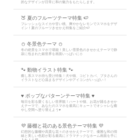
的なデザインが日常に和の魅力をもたらします。
🍑 夏のフルーツテーマ特集 🍉
フレッシュなスイカや甘い桃、爽やかなレモンでスマホをデザ
イン！夏のフルーツきせかえ特集をご紹介🍉
⛄️ 冬景色テーマ ⛄️
冬の絶景をスマホで堪能！美しい雪景色のきせかえテーマで静
寂に包まれた銀世界を画面いっぱいに⛄️
🐾 動物イラスト特集 🐾
癒し系スマホ待ち受け特集！犬や猫、コビトカバ、ブタさんの
イラストなど心温まるデザインやアイコンがいっぱい！
♥️ ポップなパターンテーマ特集 ♥️
毎日を彩る愛くるしい世界観！ハートや猫、お花が踊るきせか
えテーマで、あなたのスマホを最高にキュートでオシャレな癒
やし空間へ塗り替えよう♥️
💜 藤棚と花のある景色テーマ特集 💜
幻想的な藤棚や高貴な花々のきせかえテーマで、優雅な和の情
緒と美しい色彩が彩る最高にドラマチックなホーム画面を手に
入れよう💜