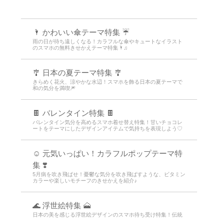
🌂 かわいい傘テーマ特集 ☔
雨の日が待ち遠しくなる！カラフルな傘やキュートなイラスト
のスマホの無料きせかえテーマ特集🌂♫
🎐 日本の夏テーマ特集 🎐
きらめく花火、涼やかな水辺！スマホを飾る日本の夏テーマで
和の気分を満喫🎆
🍫 バレンタイン特集 🍫
バレンタイン気分を高めるスマホ着せ替え特集！甘いチョコレ
ートをテーマにしたデザインアイテムで気持ちを表現しよう♡
☺️ 元気いっぱい！カラフルポップテーマ特
集 ❣️
5月病を吹き飛ばせ！憂鬱な気分を吹き飛ばすような、ビタミン
カラーや楽しいモチーフのきせかえを紹介♪
🌊 浮世絵特集 🗻
日本の美を感じる浮世絵デザインのスマホ待ち受け特集！伝統