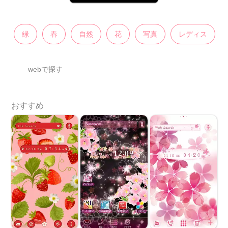
緑
春
自然
花
写真
レディス
webで探す
おすすめ