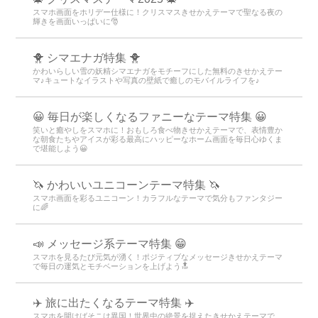
スマホ画面をホリデー仕様に！クリスマスきせかえテーマで聖なる夜の
輝きを画面いっぱいに🎅
🐥 シマエナガ特集 🐥
かわいらしい雪の妖精シマエナガをモチーフにした無料のきせかえテー
マ♪キュートなイラストや写真の壁紙で癒しのモバイルライフを♪
😀 毎日が楽しくなるファニーなテーマ特集 😀
笑いと癒やしをスマホに！おもしろ食べ物きせかえテーマで、表情豊か
な朝食たちやアイスが彩る最高にハッピーなホーム画面を毎日心ゆくま
で堪能しよう😀
🦄 かわいいユニコーンテーマ特集 🦄
スマホ画面を彩るユニコーン！カラフルなテーマで気分もファンタジー
に🌈
📣 メッセージ系テーマ特集 😁
スマホを見るたび元気が湧く！ポジティブなメッセージきせかえテーマ
で毎日の運気とモチベーションを上げよう🔝
✈️ 旅に出たくなるテーマ特集 ✈️
スマホを開けばそこは異国！世界中の絶景を捉えたきせかえテーマで、