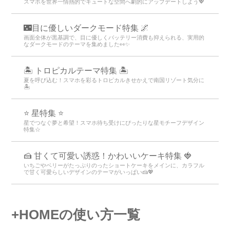
スマホを世界一情熱的でキュートな空間へ劇的にアップデートしよう💖
🌃目に優しいダークモード特集 🌌
画面全体が黒基調で、目に優しくバッテリー消費も抑えられる、実用的
なダークモードのテーマを集めました👀✨
🏝️ トロピカルテーマ特集 🏝️
夏を呼び込む！スマホを彩るトロピカルきせかえで南国リゾート気分に
🏝️
⭐ 星特集 ⭐
星でつなぐ夢と希望！スマホ待ち受けにぴったりな星モチーフデザイン
特集☆
🍰 甘くて可愛い誘惑！かわいいケーキ特集 🍓
いちごやベリーがたっぷりのったショートケーキをメインに、カラフル
で甘く可愛らしいデザインのテーマがいっぱい🍰💖
+HOMEの使い方一覧