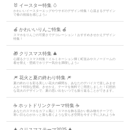
🐰 イースター特集 🥚
かわいいイースターエッグやウサギのデザイン特集！心温まるデザイン
で春の祝福を感じよう♪
🍎 かわいいりんご特集 🍎
スマホをりんごの可愛さでデコレーション！おすすめきせかえデザイン
特集！
🎁 クリスマス特集 🎄
心躍るクリスマス特集！イルミネーション輝く町並みやスノードームの
着せ替え・壁紙でホリデー気分を満喫しよう♪
🎆 花火と夏の終わり特集 🎆
夏の終わりを彩る美しい花火の瞬間を、あなたのデバイスで楽しみませ
んか？特別な壁紙、きせかえ、テーマを無料でご用意しました！幻想的
な花火のデザインで、夏の思い出をいつでも振り返ることができます。
☕️ ホットドリンクテーマ特集 ☕️
あなたのスマホをカフェ風に！スマホを飾る温かい飲み物モチーフで、
寒い日も心がホッと落ち着くような安らぎ空間を今すぐ手に入れよう☕️
🎄 クリスマステーマ2025 🎄