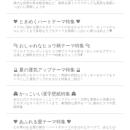
雄大な自然や有名観光地など、旅情を誘うドラマチックな風景を画面い
っぱいに堪能しよう✈️
💖 ときめくハートテーマ特集 💖
スマホに溢れる愛のカタチ！ハートのきせかえテーマで、キュートから
エレガントまで多彩なラブモチーフを画面いっぱいに散りばめよう💖
🐆 おしゃれなヒョウ柄テーマ特集 🐆
ワイルドでエレガントなヒョウ柄でスマホを彩る！おしゃれなデザイン
を楽しむ無料きせかえテーマ特集をチェック🐆❣️
🔮 夏の運気アップテーマ特集 🔮
幸運を呼ぶモチーフをスマホに！馬蹄や貝殻などラッキーモチーフをテ
ーマにした運気アップのきせかえ特集をご紹介✨
🏯 かっこいい漢字壁紙特集 🏯
あなたのスマホをかっこよくアップグレード！大胆な筆致から洗練され
たモダンなタイポグラフィまで、象徴的な漢字を一つに集めたスマホ壁
紙特集
💖 あふれる愛テーマ特集 💖
心を奪われる愛の輝き！ハートモチーフのきせかえテーマで、あなたの