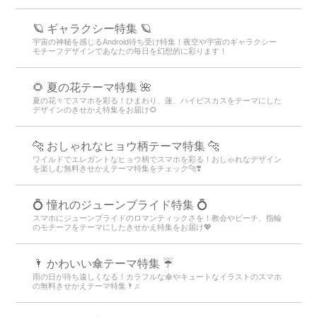
🪐 ギャラクシー特集 🪐
宇宙の神秘を感じるAndroid待ち受け特集！夜空や宇宙のギャラクシー
モチーフデザインであなたの毎日を幻想的に彩ります！
🌻 夏の花テーマ特集 🌺
夏の花々でスマホを彩る！ひまわり、蓮、ハイビスカスをテーマにした
デザインのきせかえ特集をお届け🌻
🐆 おしゃれなヒョウ柄テーマ特集 🐆
ワイルドでエレガントなヒョウ柄でスマホを彩る！おしゃれなデザイン
を楽しむ無料きせかえテーマ特集をチェック🐆❣️
💍 憧れのジューンブライド特集 💍
スマホにジューンブライドのロマンティックさを！教会やビーチ、指輪
のモチーフをテーマにしたきせかえ特集をお届け💖
🌂 かわいい傘テーマ特集 ☔
雨の日が待ち遠しくなる！カラフルな傘やキュートなイラストのスマホ
の無料きせかえテーマ特集🌂♫