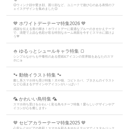
😉ウィンク顔や驚き顔、困り顔など、ユニークで遊び心のある表情のフ
ェイスデザインを集めました😉
💙 ホワイトデーテーマ特集2026 💙
感謝を伝える青の輝き！ホワイトデーに最適なブルーのきせかえテーマ
で、清楚で上品な色彩が彩る特別なホーム画面を今すぐスマホに届けよ
う💙
🍚 ゆるっとシュールキャラ特集 🍞
シンプルながらも中毒性のある壁紙&アイコンの世界観をあなたのスマ
ホに🍙
🐾 動物イラスト特集 🐾
癒し系スマホ待ち受け特集！犬や猫、コビトカバ、ブタさんのイラスト
など心温まるデザインやアイコンがいっぱい！
🦜 かわいい鳥特集 🦜
スマホ待ち受けをかわいく彩る鳥モチーフ特集！愛らしいデザインやア
イコンが心を癒します♪
🤎 セピアカラーテーマ特集2025 🤎
心安らぐセピアの色彩！スマホを彩るきせかえテーマでノスタルジック