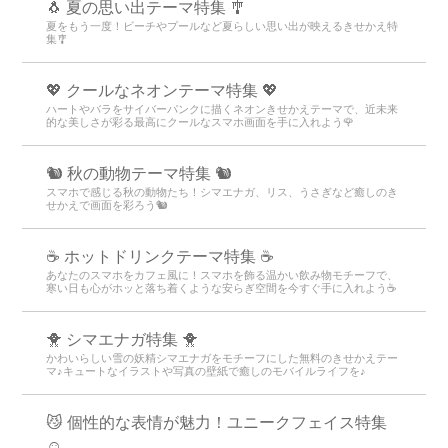
🐧 夏の思い出テーマ特集 🎐
夏をもう一度！ビーチやプールなど夏らしい思い出が映えるきせかえ特
集🎐
💖 クールなネオンテーマ特集 💖
ハートやバラをサイバーパンクに描くネオンきせかえテーマで、近未来
的な美しさが彩る最高にクールなスマホ画面を手に入れよう🌹
🐿️ 秋の動物テーマ特集 🐿️
スマホで感じる秋の動物たち！シマエナガ、リス、うさぎなど癒しのき
せかえで画面を彩ろう🐿️
☕️ ホットドリンクテーマ特集 ☕️
あなたのスマホをカフェ風に！スマホを飾る温かい飲み物モチーフで、
寒い日も心がホッと落ち着くような安らぎ空間を今すぐ手に入れよう☕️
🐥 シマエナガ特集 🐥
かわいらしい雪の妖精シマエナガをモチーフにした無料のきせかえテー
マ♪キュートなイラストや写真の壁紙で癒しのモバイルライフを♪
😼 個性的な表情が魅力！ユニークフェイス特集
☺️