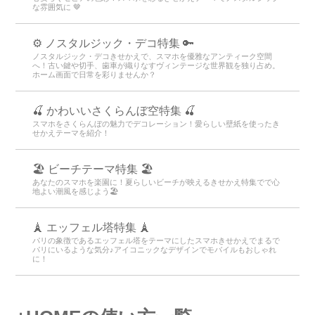
な雰囲気に 🤎
⚙️ ノスタルジック・デコ特集 🔑
ノスタルジック・デコきせかえで、スマホを優雅なアンティーク空間
へ！古い鍵や切手、歯車が織りなすヴィンテージな世界観を独り占め。
ホーム画面で日常を彩りませんか？
🍒 かわいいさくらんぼ空特集 🍒
スマホをさくらんぼの魅力でデコレーション！愛らしい壁紙を使ったき
せかえテーマを紹介！
🏖 ビーチテーマ特集 🏖
あなたのスマホを楽園に！夏らしいビーチが映えるきせかえ特集でで心
地よい潮風を感じよう🏖
🗼 エッフェル塔特集 🗼
パリの象徴であるエッフェル塔をテーマにしたスマホきせかえでまるで
パリにいるような気分♪アイコニックなデザインでモバイルもおしゃれ
に！