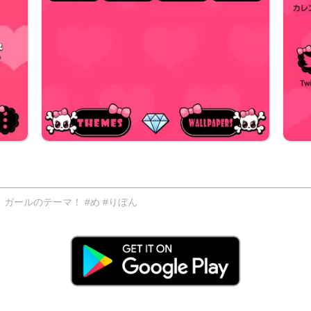
ガールのテーマ！ #め #りぼん