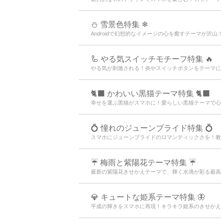
⛄ 雪景色特集 ❄
Androidで幻想的なイメージの心を癒すテーマが
🦾 やる気スイッチモチーフ特集 🔥
やる気が刺激される！炎やスイッチボタンをテーマに
🐈‍⬛ かわいい黒猫テーマ特集 🐈‍⬛
幸せを運ぶ黒猫がスマホに！愛らしい黒猫テーマで心安
💍 憧れのジューンブライド特集 💍
スマホにジューンブライドのロマンティックさを！教
☔ 梅雨と紫陽花テーマ特集 ☔
最新の紫陽花きせかえテーマで、輝く水滴が彩る最高
💎 キュートな姫系テーマ特集 🦋
平成の輝きをスマホに再現！キラキラ姫系のきせかえ