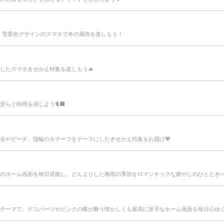
沢山！雪景色デザインのスマホで冬の風情を楽しもう！
したスマホきせかえ特集を楽しもう🔥
らぐ時間を感じよう🐈‍⬛
会やビーチ、指輪のモチーフをテーマにしたきせかえ特集をお届け💖
のホーム画面を毎日堪能し、どんよりした梅雨の季節をロマンチックな癒やしのひととき
テーマで、デコパーツやピンクの蝶が舞う懐かしくも最高に派手なホーム画面を毎日心ゆく