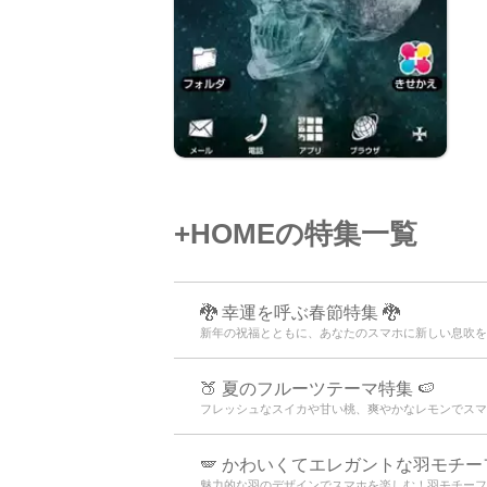
+HOMEの特集一覧
🐉 幸運を呼ぶ春節特集 🐉
新年の祝福とともに、あなたのスマホに新しい息吹を
🍑 夏のフルーツテーマ特集 🍉
フレッシュなスイカや甘い桃、爽やかなレモンでスマ
🪽 かわいくてエレガントな羽モチーフ特
魅力的な羽のデザインでスマホを楽しむ！羽モチーフ