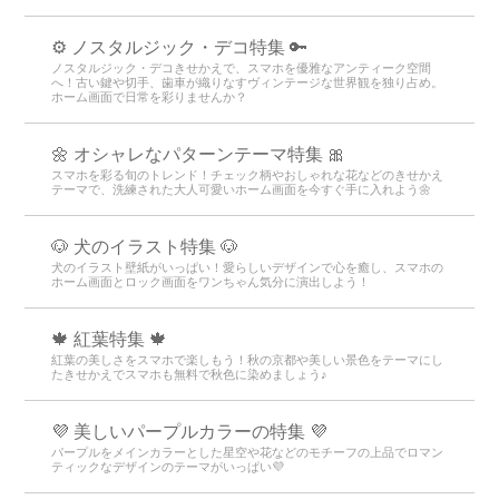
⚙️ ノスタルジック・デコ特集 🔑
ノスタルジック・デコきせかえで、スマホを優雅なアンティーク空間
へ！古い鍵や切手、歯車が織りなすヴィンテージな世界観を独り占め。
ホーム画面で日常を彩りませんか？
🌼 オシャレなパターンテーマ特集 🎀
スマホを彩る旬のトレンド！チェック柄やおしゃれな花などのきせかえ
テーマで、洗練された大人可愛いホーム画面を今すぐ手に入れよう🌼
🐶 犬のイラスト特集 🐶
犬のイラスト壁紙がいっぱい！愛らしいデザインで心を癒し、スマホの
ホーム画面とロック画面をワンちゃん気分に演出しよう！
🍁 紅葉特集 🍁
紅葉の美しさをスマホで楽しもう！秋の京都や美しい景色をテーマにし
たきせかえでスマホも無料で秋色に染めましょう♪
💜 美しいパープルカラーの特集 💜
パープルをメインカラーとした星空や花などのモチーフの上品でロマン
ティックなデザインのテーマがいっぱい💜