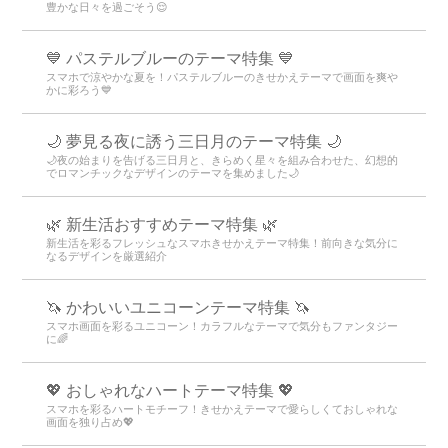
豊かな日々を過ごそう😌
💙 パステルブルーのテーマ特集 💙
スマホで涼やかな夏を！パステルブルーのきせかえテーマで画面を爽や
かに彩ろう💙
🌙 夢見る夜に誘う三日月のテーマ特集 🌙
🌙夜の始まりを告げる三日月と、きらめく星々を組み合わせた、幻想的
でロマンチックなデザインのテーマを集めました🌙
🌿 新生活おすすめテーマ特集 🌿
新生活を彩るフレッシュなスマホきせかえテーマ特集！前向きな気分に
なるデザインを厳選紹介
🦄 かわいいユニコーンテーマ特集 🦄
スマホ画面を彩るユニコーン！カラフルなテーマで気分もファンタジー
に🌈
💖 おしゃれなハートテーマ特集 💖
スマホを彩るハートモチーフ！きせかえテーマで愛らしくておしゃれな
画面を独り占め💖