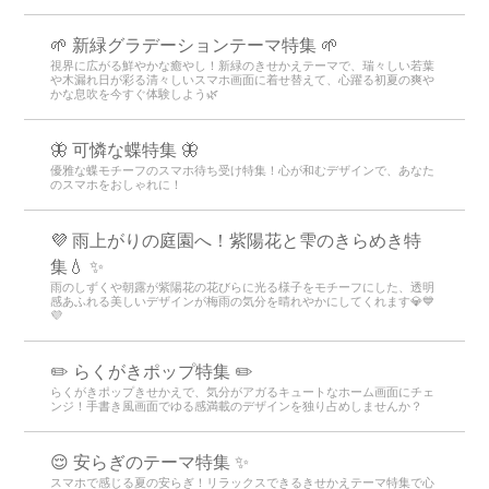
🌱 新緑グラデーションテーマ特集 🌱
視界に広がる鮮やかな癒やし！新緑のきせかえテーマで、瑞々しい若葉
や木漏れ日が彩る清々しいスマホ画面に着せ替えて、心躍る初夏の爽や
かな息吹を今すぐ体験しよう🌿
🦋 可憐な蝶特集 🦋
優雅な蝶モチーフのスマホ待ち受け特集！心が和むデザインで、あなた
のスマホをおしゃれに！
💜 雨上がりの庭園へ！紫陽花と雫のきらめき特
集💧 ✨
雨のしずくや朝露が紫陽花の花びらに光る様子をモチーフにした、透明
感あふれる美しいデザインが梅雨の気分を晴れやかにしてくれます💎💙
💜
✏️ らくがきポップ特集 ✏️
らくがきポップきせかえで、気分がアガるキュートなホーム画面にチェ
ンジ！手書き風画面でゆる感満載のデザインを独り占めしませんか？
😌 安らぎのテーマ特集 ✨
スマホで感じる夏の安らぎ！リラックスできるきせかえテーマ特集で心