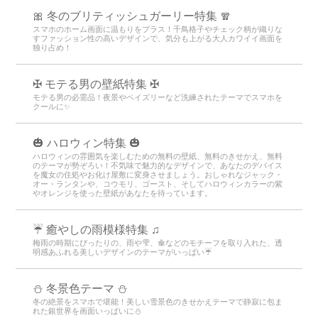
🎀 冬のブリティッシュガーリー特集 🧣
スマホのホーム画面に温もりをプラス！千鳥格子やチェック柄が織りな
すファッション性の高いデザインで、気分も上がる大人カワイイ画面を
独り占め！
✠ モテる男の壁紙特集 ✠
モテる男の必需品！夜景やペイズリーなど洗練されたテーマでスマホを
クールに✨
🎃 ハロウィン特集 🎃
ハロウィンの雰囲気を楽しむための無料の壁紙、無料のきせかえ、無料
のテーマが勢ぞろい！不気味で魅力的なデザインで、あなたのデバイス
を魔女の住処やお化け屋敷に変身させましょう。おしゃれなジャック・
オー・ランタンや、コウモリ、ゴースト、そしてハロウィンカラーの紫
やオレンジを使った壁紙があなたを待っています。
☔ 癒やしの雨模様特集 ♫
梅雨の時期にぴったりの、雨や雫、傘などのモチーフを取り入れた、透
明感あふれる美しいデザインのテーマがいっぱい☔
⛄️ 冬景色テーマ ⛄️
冬の絶景をスマホで堪能！美しい雪景色のきせかえテーマで静寂に包ま
れた銀世界を画面いっぱいに⛄️