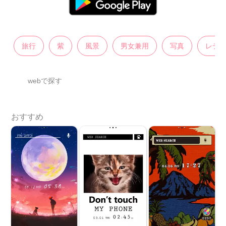
旅行
紫
風景
男女兼用
写真
レデ
webで探す
おすすめ