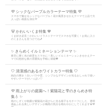
💜 シックなパープルカラーテーマ特集 💜
スマホで魅せるシックなパープル！花や風景きせかえテーマで上品で大
人っぽい画面を演出💜
🐻 かわいいくま特集 🤎
くま好き必見！かわいいイラストテーマでスマホを可愛く！お気に入り
のくまさんを見つけてね🎵
✨️ きらめくイルミネーションテーマ ✨️
夜空に輝く光の絶景をスマホに！美しいイルミネーションきせかえテー
マで幻想的な夜の雰囲気を手軽に堪能💖
🤍 清潔感のあるホワイトカラー特集 🤍
純白の輝き！白いバラや雲、シンプルなデザインが光るおしゃれで使い
やすいテーマがいっぱい🤍
💜 雨上がりの庭園へ！紫陽花と雫のきらめき特
集💧 ✨
雨のしずくや朝露が紫陽花の花びらに光る様子をモチーフにした、透明
感あふれる美しいデザインが梅雨の気分を晴れやかにしてくれます💎💙