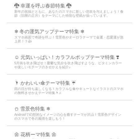
🐉 幸運を呼ぶ春節特集 🐉
新年の祝福とともに、あなたのスマホに新しい息吹を与えましょう！春
節（旧暦の正月）をテーマにした特別な壁紙が揃っています。
❄ 冬の運気アップテーマ特集 ❄
スマホ画面で奇跡を呼ぶ！雪景色やオーロラテーマで金運・恋愛運が急
上昇！？👍
☺️ 元気いっぱい！カラフルポップテーマ特集 ❣️
5月病を吹き飛ばせ！憂鬱な気分を吹き飛ばすような、ビタミンカラー
や楽しいモチーフのきせかえを紹介♪
🌂 かわいい傘テーマ特集 ☔
雨の日が待ち遠しくなる！カラフルな傘やキュートなイラストのスマホ
の無料きせかえテーマ特集🌂♫
⛄ 雪景色特集 ❄
Androidで幻想的なイメージの心を癒すテーマが沢山！雪景色デザイン
のスマホで冬の風情を楽しもう！
🌼 花柄ーマ特集 🌼