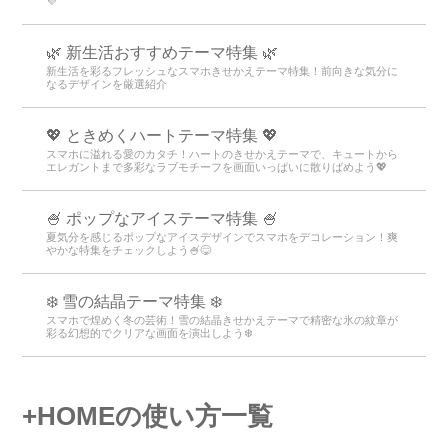
💜
🌿 新生活おすすめテーマ特集 🌿
新生活を彩るフレッシュなスマホきせかえテーマ特集！前向きな気分に
なるデザインを厳選紹介
💖 ときめくハートテーマ特集 💖
スマホに溢れる愛のカタチ！ハートのきせかえテーマで、キュートから
エレガントまで多彩なラブモチーフを画面いっぱいに散りばめよう💖
🍧 ポップなアイステーマ特集 🍧
夏気分を感じるポップなアイスデザインでスマホをデコレーション！爽
やかな特集をチェックしよう🍧😋
❄️ 雪の結晶テーマ特集 ❄️
スマホで煌めく冬の芸術！雪の結晶きせかえテーマで精密な氷の紋章が
彩る幻想的でクリアな画面を演出しよう❄️
+HOMEの使い方一覧