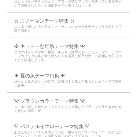
おしゃれな花柄きせかえテーマで、可憐なフラワーモチーフが彩る華や
かで洗練されたホーム画面を今すぐ手に入れよう🌼
⛄ スノーマンテーマ特集 ⛄
スマホで楽しむ雪だるま！スノーマンのきせかえテーマで冬の訪れを可
愛く演出⛄
💎 キュートな姫系テーマ特集 🦋
平成の輝きをスマホに再現！キラキラ姫系のきせかえテーマで、デコパ
ーツやピンクの蝶が舞う懐かしくも最高に派手なホーム画面を毎日心ゆ
くまで堪能しよう🦋
🐠 夏の魚テーマ特集 🐠
涼やかな夏の魚たちがスマホに登場！金魚など夏らしい魚テーマで気分
一新🐠✨
🐻 ブラウンカラーテーマ特集 🐻
スマホで感じる秋のぬくもり！くまや紅葉などブラウンカラーきせかえ
で癒しの画面に🍂
💛 パステルイエローテーマ特集 💛
あなたのデバイスを爽やかに演出！爽やかなパステルイエローのきせか
えでハッピーなホーム画面を毎日心ゆくまで堪能しよう💛