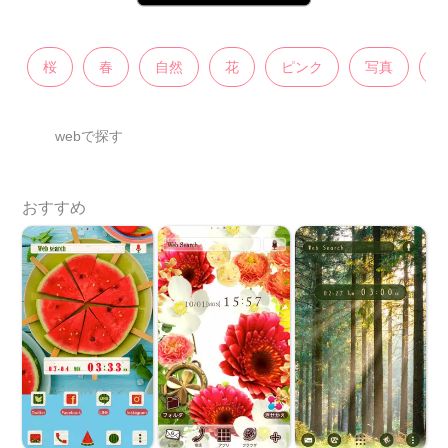
桜
春
自然
花
ピンク
写真
webで探す
おすすめ