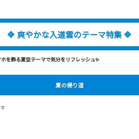
🔷 爽やかな入道雲のテーマ特集 🔷
マホを飾る夏空テーマで気分をリフレッシュ✨
夏の帰り道
ーマ