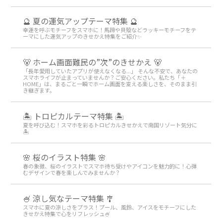
🔮 夏の運気アップテーマ特集 🔮
幸運を呼ぶモチーフをスマホに！馬蹄や貝殻などラッキーモチーフをテ
ーマにした運気アップのきせかえ特集をご紹介✨
🐻 ホーム画面難民の”次”のきせかえ 🐻
「長年愛用していたアプリが使えなくなる...」 そんな不安で、あなたの
スマホライフが止まっていませんか？ご安心ください。私たち「＋
HOME」は、まるごと一瞬でホーム画面を変える楽しさを、そのまま引
き継ぎます。
🏝️ トロピカルテーマ特集 🏝️
夏を呼び込む！スマホを彩るトロピカルきせかえで南国リゾート気分に
🏝️
🌸 桜のイラスト特集 🌸
春の象徴、桜のイラストでスマホ待ち受けやアイコンを魅力的に！心弾
むデザインで春を楽しんでみませんか？
🍧 涼し気なテーマ特集 🎐
スマホに夏の涼しさをプラス！プール、風鈴、アイスをモチーフにした
きせかえ特集で心をリフレッシュ🍧