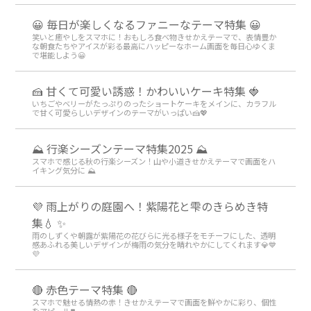
😀 毎日が楽しくなるファニーなテーマ特集 😀
笑いと癒やしをスマホに！おもしろ食べ物きせかえテーマで、表情豊か
な朝食たちやアイスが彩る最高にハッピーなホーム画面を毎日心ゆくま
で堪能しよう😀
🍰 甘くて可愛い誘惑！かわいいケーキ特集 🍓
いちごやベリーがたっぷりのったショートケーキをメインに、カラフル
で甘く可愛らしいデザインのテーマがいっぱい🍰💖
⛰ 行楽シーズンテーマ特集2025 ⛰
スマホで感じる秋の行楽シーズン！山や小道きせかえテーマで画面をハ
イキング気分に ⛰
💜 雨上がりの庭園へ！紫陽花と雫のきらめき特
集💧 ✨
雨のしずくや朝露が紫陽花の花びらに光る様子をモチーフにした、透明
感あふれる美しいデザインが梅雨の気分を晴れやかにしてくれます💎💙
💜
🔴 赤色テーマ特集 🔴
スマホで魅せる情熱の赤！きせかえテーマで画面を鮮やかに彩り、個性