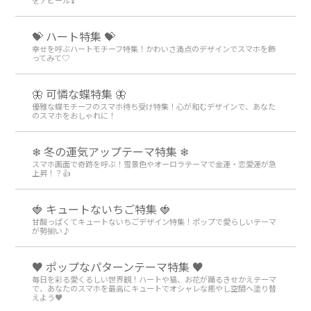
をアピール❣️
💝 ハート特集 💝
幸せを呼ぶハートモチーフ特集！かわいさ満点のデザインでスマホを飾
ってみて♡
🦋 可憐な蝶特集 🦋
優雅な蝶モチーフのスマホ待ち受け特集！心が和むデザインで、あなた
のスマホをおしゃれに！
❄ 冬の運気アップテーマ特集 ❄
スマホ画面で奇跡を呼ぶ！雪景色やオーロラテーマで金運・恋愛運が急
上昇！？👍
🍓 キュートないちご特集 🍓
甘酸っぱくてキュートないちごデザイン特集！ポップで愛らしいテーマ
が勢揃い♪
♥️ ポップなパターンテーマ特集 ♥️
毎日を彩る愛くるしい世界観！ハートや猫、お花が踊るきせかえテーマ
で、あなたのスマホを最高にキュートでオシャレな癒やし空間へ塗り替
えよう♥️