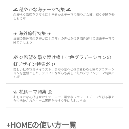
🌊 穏やかな海テーマ特集 🌊
心安らぐ海辺をスマホに！きせかえテーマで穏やかな波、輝く夕陽を楽
しもう💙
✈️ 海外旅行特集 ✈️
異国の景色で心を豊かに！スマホのきせかえを海外旅行の壁紙テーマで
彩りましょう！
🌈 🎨希望を繋ぐ架け橋！七色グラデーションの
虹デザイン特集🌈 🎨
美しい虹の写真やイラスト、赤から紫へと移り変わる七色のグラデーシ
ョンを主軸とした、シンプルながらも美しい虹のデザインテーマ特集で
す🌈
🌼 花柄ーマ特集 🌼
おしゃれな花柄きせかえテーマで、可憐なフラワーモチーフが彩る華や
かで洗練されたホーム画面を今すぐ手に入れよう🌼
+HOMEの使い方一覧