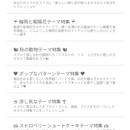
あなたのスマホをスイカに！夏らしい緑と赤が映えるきせかえで気分を
リフレッシュ🍉
☔ 梅雨と紫陽花テーマ特集 ☔
最新の紫陽花きせかえテーマで、輝く水滴が彩る最高のホーム画面を毎
日堪能し、どんよりした梅雨の季節をロマンチックな癒やしのひととき
へ一新☔
🐿️ 秋の動物テーマ特集 🐿️
スマホで感じる秋の動物たち！シマエナガ、リス、うさぎなど癒しのき
せかえで画面を彩ろう🐿️
♥️ ポップなパターンテーマ特集 ♥️
毎日を彩る愛くるしい世界観！ハートや猫、お花が踊るきせかえテーマ
で、あなたのスマホを最高にキュートでオシャレな癒やし空間へ塗り替
えよう♥️
🍧 涼し気なテーマ特集 🎐
スマホに夏の涼しさをプラス！プール、風鈴、アイスをモチーフにした
きせかえ特集で心をリフレッシュ🍧
🍰 ストロベリーショートケーキテーマ特集 🍰