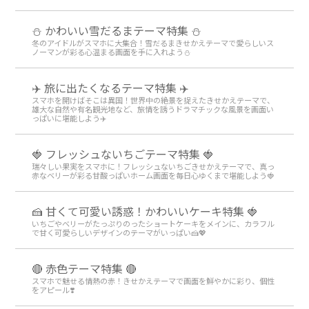
⛄️ かわいい雪だるまテーマ特集️ ⛄️
冬のアイドルがスマホに大集合！雪だるまきせかえテーマで愛らしいス
ノーマンが彩る心温まる画面を手に入れよう️⛄️
✈️ 旅に出たくなるテーマ特集 ✈️
スマホを開けばそこは異国！世界中の絶景を捉えたきせかえテーマで、
雄大な自然や有名観光地など、旅情を誘うドラマチックな風景を画面い
っぱいに堪能しよう✈️
🍓 フレッシュないちごテーマ特集 🍓
瑞々しい果実をスマホに！フレッシュないちごきせかえテーマで、真っ
赤なベリーが彩る甘酸っぱいホーム画面を毎日心ゆくまで堪能しよう🍓
🍰 甘くて可愛い誘惑！かわいいケーキ特集 🍓
いちごやベリーがたっぷりのったショートケーキをメインに、カラフル
で甘く可愛らしいデザインのテーマがいっぱい🍰💖
🔴 赤色テーマ特集 🔴
スマホで魅せる情熱の赤！きせかえテーマで画面を鮮やかに彩り、個性
をアピール❣️