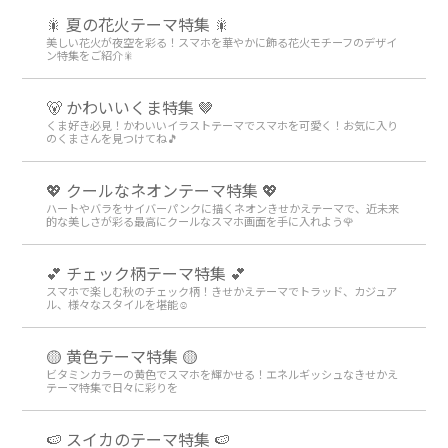
🎇 夏の花火テーマ特集 🎇
美しい花火が夜空を彩る！スマホを華やかに飾る花火モチーフのデザイ
ン特集をご紹介🎇
🐻 かわいいくま特集 🤎
くま好き必見！かわいいイラストテーマでスマホを可愛く！お気に入り
のくまさんを見つけてね🎵
💖 クールなネオンテーマ特集 💖
ハートやバラをサイバーパンクに描くネオンきせかえテーマで、近未来
的な美しさが彩る最高にクールなスマホ画面を手に入れよう🌹
💕 チェック柄テーマ特集 💕
スマホで楽しむ秋のチェック柄！きせかえテーマでトラッド、カジュア
ル、様々なスタイルを堪能☺️
🟡 黄色テーマ特集 🟡
ビタミンカラーの黄色でスマホを輝かせる！エネルギッシュなきせかえ
テーマ特集で日々に彩りを
🍉 スイカのテーマ特集 🍉