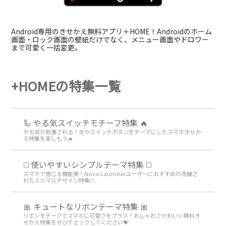
Android専用のきせかえ無料アプリ＋HOME！Androidのホーム
画面・ロック画面の壁紙だけでなく、メニュー画面やドロワー
まで可愛く一括変更。
+HOMEの特集一覧
🦾 やる気スイッチモチーフ特集 🔥
やる気が刺激される！炎やスイッチボタンをテーマにしたスマホきせか
え特集を楽しもう🔥
◻️ 使いやすいシンプルテーマ特集 ◻️
スマホで感じる機能美！Nova Launcherユーザーにおすすめの洗練さ
れたミニマルデザイン特集◻️
🎀 キュートなリボンテーマ特集 🎀
リボンモチーフでスマホに可愛さをプラス！おしゃれでかわいい無料き
せかえ特集をぜひチェックしてください💝