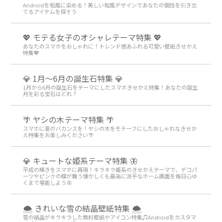
Androidを和風に染める！美しい和風デザインであなたの個性を引き立
てるアイテムを探そう
💖 モテる女子のオシャレテーマ特集 💖
あなたのスマホをおしゃれに！トレンド感あふれる可愛い壁紙きせかえ
特集💖
💎 1月～6月の誕生石特集 💎
1月から6月の誕生石をテーマにしたスマホきせかえ特集！あなたの誕生
月を彩る宝石はどれ？
🌴 ヤシの木テーマ特集 🌴
スマホに夏のバカンスを！ヤシの木をモチーフにしたおしゃれなきせか
え特集をお楽しみください🌴
💎 キュートな姫系テーマ特集 🦋
平成の輝きをスマホに再現！キラキラ姫系のきせかえテーマで、デコパ
ーツやピンクの蝶が舞う懐かしくも最高に派手なホーム画面を毎日心ゆ
くまで堪能しよう🦋
🌨 きれいな雪の結晶壁紙特集 🌨
雪の結晶がキラキラした無料壁紙やアイコン特集♫Androidをカスタマ