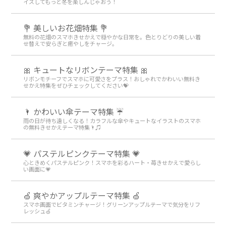
イズしてもっと冬を楽しんじゃおう！
💐 美しいお花畑特集 💐
無料の花畑のスマホきせかえで穏やかな日常を。色とりどりの美しい着
せ替えで安らぎと癒やしをチャージ。
🎀 キュートなリボンテーマ特集 🎀
リボンモチーフでスマホに可愛さをプラス！おしゃれでかわいい無料き
せかえ特集をぜひチェックしてください💝
🌂 かわいい傘テーマ特集 ☔
雨の日が待ち遠しくなる！カラフルな傘やキュートなイラストのスマホ
の無料きせかえテーマ特集🌂♫
💗 パステルピンクテーマ特集 💗
心ときめくパステルピンク！スマホを彩るハート・苺きせかえで愛らし
い画面に💗
🍏 爽やかアップルテーマ特集 🍏
スマホ画面でビタミンチャージ！グリーンアップルテーマで気分をリフ
レッシュ🍏