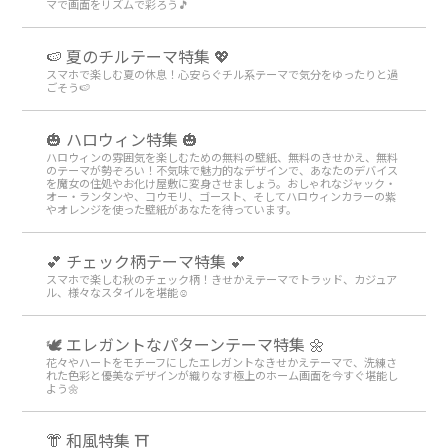
マで画面をリズムで彩ろう🎵
🍉 夏のチルテーマ特集 💖
スマホで楽しむ夏の休息！心安らぐチル系テーマで気分をゆったりと過
ごそう🍉
🎃 ハロウィン特集 🎃
ハロウィンの雰囲気を楽しむための無料の壁紙、無料のきせかえ、無料
のテーマが勢ぞろい！不気味で魅力的なデザインで、あなたのデバイス
を魔女の住処やお化け屋敷に変身させましょう。おしゃれなジャック・
オー・ランタンや、コウモリ、ゴースト、そしてハロウィンカラーの紫
やオレンジを使った壁紙があなたを待っています。
💕 チェック柄テーマ特集 💕
スマホで楽しむ秋のチェック柄！きせかえテーマでトラッド、カジュア
ル、様々なスタイルを堪能☺️
🕊️ エレガントなパターンテーマ特集 🌼
花々やハートをモチーフにしたエレガントなきせかえテーマで、洗練さ
れた色彩と優美なデザインが織りなす極上のホーム画面を今すぐ堪能し
よう🌼
👘 和風特集 ⛩