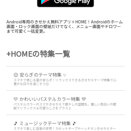
Android専用のきせかえ無料アプリ＋HOME！Androidのホーム
画面・ロック画面の壁紙だけでなく、メニュー画面やドロワー
まで可愛く一括変更。
+HOMEの特集一覧
😌 安らぎのテーマ特集 ✨
スマホで感じる夏の安らぎ！リラックスできるきせかえテーマ特集で心
豊かな日々を過ごそう😌
💛 かわいいパステルカラー特集 💜
パステルカラーのスマホきせかえで癒やしの空間を。優しい色合いの壁
紙でリラックス＆可愛らしさをプラス♪
🎵 ミュージックテーマ特集 🎵
スマホで楽しむ音楽の世界！カセットテープやヘッドホンきせかえテー