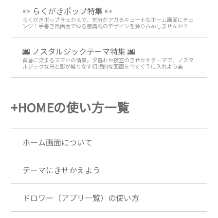
✏️ らくがきポップ特集 ✏️
らくがきポップきせかえで、気分がアガるキュートなホーム画面にチェ
ンジ！手書き風画面でゆる感満載のデザインを独り占めしませんか？
🌆 ノスタルジックテーマ特集 🌆
黄昏に染まるスマホの情景。夕暮れや夜空のきせかえテーマで、ノスタ
ルジックな光と影が織りなす幻想的な画面を今すぐ手に入れよう🌆
+HOMEの使い方一覧
ホーム画面について
テーマにきせかえよう
ドロワー（アプリ一覧）の使い方