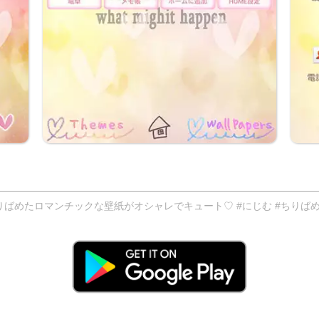
ばめたロマンチックな壁紙がオシャレでキュート♡ #にじむ #ちりばめ