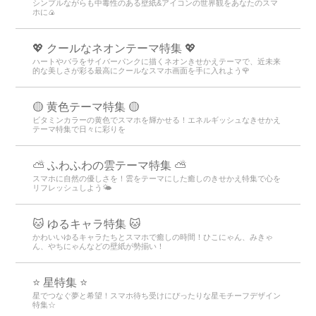
シンプルながらも中毒性のある壁紙&アイコンの世界観をあなたのスマ
ホに🍙
💖 クールなネオンテーマ特集 💖
ハートやバラをサイバーパンクに描くネオンきせかえテーマで、近未来
的な美しさが彩る最高にクールなスマホ画面を手に入れよう🌹
🟡 黄色テーマ特集 🟡
ビタミンカラーの黄色でスマホを輝かせる！エネルギッシュなきせかえ
テーマ特集で日々に彩りを
⛅ ふわふわの雲テーマ特集 ⛅
スマホに自然の優しさを！雲をテーマにした癒しのきせかえ特集で心を
リフレッシュしよう🌤️
🐱 ゆるキャラ特集 🐱
かわいいゆるキャラたちとスマホで癒しの時間！ひこにゃん、みきゃ
ん、やちにゃんなどの壁紙が勢揃い！
⭐ 星特集 ⭐
星でつなぐ夢と希望！スマホ待ち受けにぴったりな星モチーフデザイン
特集☆