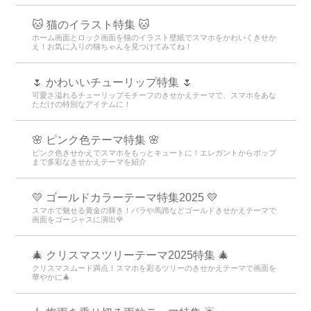
🐱 猫のイラスト特集 🐱
ホーム画面とロック画面を猫のイラスト壁紙でスマホをかわいくきせか
え！お気に入りの猫ちゃんを見つけてみてね！
🌷 かわいいチューリップ特集 🌷
可愛さ溢れるチューリップモチーフのきせかえテーマで、スマホをあな
ただけの特別なアイテムに！
🌸 ピンク色テーマ特集 🌸
ピンク色きせかえでスマホをもっとキュートに！エレガントからポップ
まで多彩なきせかえテーマを紹介
💛 ゴールドカラーテーマ特集2025 💛
スマホで魅せる黄金の輝き！バラや馬蹄などゴールドきせかえテーマで
画面をゴージャスに演出🌹
🎄 クリスマスツリーテーマ2025特集 🎄
クリスマスムード満点！スマホを彩るツリーのきせかえテーマで画面を
華やかに🎄