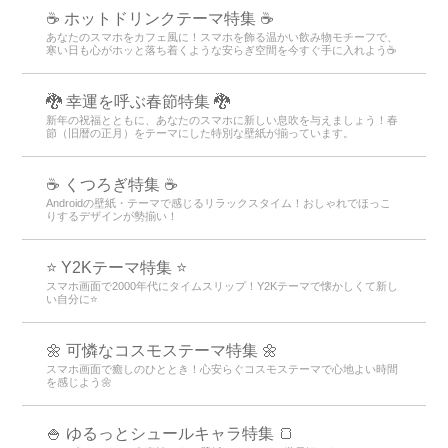
☕️ ホットドリンクテーマ特集 ☕️
あなたのスマホをカフェ風に！スマホを飾る温かい飲み物モチーフで、
寒い日も心がホッと落ち着くような安らぎ空間を今すぐ手に入れよう☕️
🐉 幸運を呼ぶ春節特集 🐉
新年の祝福とともに、あなたのスマホに新しい息吹を与えましょう！春
節（旧暦の正月）をテーマにした特別な壁紙が揃っています。
☕ くつろぎ特集 ☕
Androidの壁紙・テーマで感じるリラックスタイム！おしゃれでほっこ
りするデザインが勢揃い！
⭐ Y2Kテーマ特集 ⭐
スマホ画面で2000年代にタイムスリップ！Y2Kテーマで懐かしくて新し
い自分に⭐
🌼 可憐なコスモステーマ特集 🌼
スマホ画面で癒しのひととき！心安らぐコスモステーマで心地よい時間
を感じよう🌼
🍚 ゆるっとシュールキャラ特集 🍞