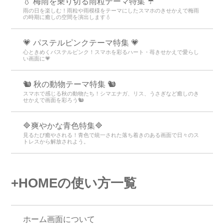
💧 梅雨を乗り切る雨粒テーマ特集 ☔
雨の日を楽しむ！雨粒や雨模様をテーマにしたスマホのきせかえで梅雨
の時期に癒しの空間を演出します💧
💗 パステルピンクテーマ特集 💗
心ときめくパステルピンク！スマホを彩るハート・苺きせかえで愛らし
い画面に💗
🐿️ 秋の動物テーマ特集 🐿️
スマホで感じる秋の動物たち！シマエナガ、リス、うさぎなど癒しのき
せかえで画面を彩ろう🐿️
🔷爽やかな青色特集🔷
見るたび癒やされる！青色で統一された落ち着きのある画面で日々のス
トレスから解放されよう。
+HOMEの使い方一覧
ホーム画面について