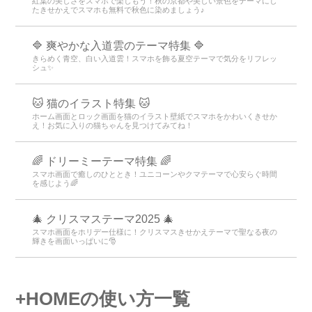
紅葉の美しさをスマホで楽しもう！秋の京都や美しい景色をテーマにし
たきせかえでスマホも無料で秋色に染めましょう♪
🔷 爽やかな入道雲のテーマ特集 🔷
きらめく青空、白い入道雲！スマホを飾る夏空テーマで気分をリフレッ
シュ✨
🐱 猫のイラスト特集 🐱
ホーム画面とロック画面を猫のイラスト壁紙でスマホをかわいくきせか
え！お気に入りの猫ちゃんを見つけてみてね！
🌈 ドリーミーテーマ特集 🌈
スマホ画面で癒しのひととき！ユニコーンやクマテーマで心安らぐ時間
を感じよう🌈
🎄 クリスマステーマ2025 🎄
スマホ画面をホリデー仕様に！クリスマスきせかえテーマで聖なる夜の
輝きを画面いっぱいに🎅
+HOMEの使い方一覧