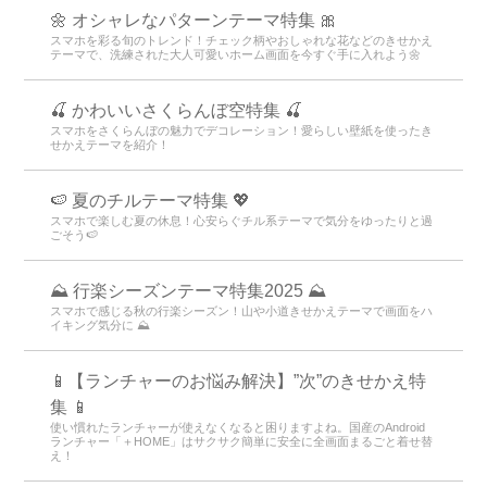
🌼 オシャレなパターンテーマ特集 🎀
スマホを彩る旬のトレンド！チェック柄やおしゃれな花などのきせかえ
テーマで、洗練された大人可愛いホーム画面を今すぐ手に入れよう🌼
🍒 かわいいさくらんぼ空特集 🍒
スマホをさくらんぼの魅力でデコレーション！愛らしい壁紙を使ったき
せかえテーマを紹介！
🍉 夏のチルテーマ特集 💖
スマホで楽しむ夏の休息！心安らぐチル系テーマで気分をゆったりと過
ごそう🍉
⛰ 行楽シーズンテーマ特集2025 ⛰
スマホで感じる秋の行楽シーズン！山や小道きせかえテーマで画面をハ
イキング気分に ⛰
📱【ランチャーのお悩み解決】”次”のきせかえ特
集 📱
使い慣れたランチャーが使えなくなると困りますよね。国産のAndroid
ランチャー「＋HOME」はサクサク簡単に安全に全画面まるごと着せ替
え！