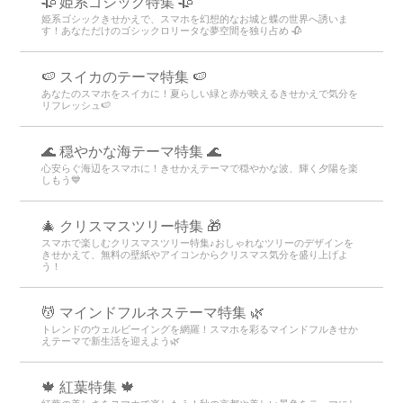
🥀 姫系ゴシック特集 🥀
姫系ゴシックきせかえで、スマホを幻想的なお城と蝶の世界へ誘いま
す！あなただけのゴシックロリータな夢空間を独り占め 🥀
🍉 スイカのテーマ特集 🍉
あなたのスマホをスイカに！夏らしい緑と赤が映えるきせかえで気分を
リフレッシュ🍉
🌊 穏やかな海テーマ特集 🌊
心安らぐ海辺をスマホに！きせかえテーマで穏やかな波、輝く夕陽を楽
しもう💙
🎄 クリスマスツリー特集 🎁
スマホで楽しむクリスマスツリー特集♪おしゃれなツリーのデザインを
きせかえて、無料の壁紙やアイコンからクリスマス気分を盛り上げよ
う！
💆 マインドフルネステーマ特集 🌿
トレンドのウェルビーイングを網羅！スマホを彩るマインドフルきせか
えテーマで新生活を迎えよう🌿
🍁 紅葉特集 🍁