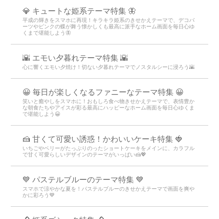
💎 キュートな姫系テーマ特集 🦋
平成の輝きをスマホに再現！キラキラ姫系のきせかえテーマで、デコパ
ーツやピンクの蝶が舞う懐かしくも最高に派手なホーム画面を毎日心ゆ
くまで堪能しよう🦋
🌇 エモい夕暮れテーマ特集 🌇
心に響くエモい夕焼け！切ない夕暮れテーマでノスタルシーに浸ろう🌇
😀 毎日が楽しくなるファニーなテーマ特集 😀
笑いと癒やしをスマホに！おもしろ食べ物きせかえテーマで、表情豊か
な朝食たちやアイスが彩る最高にハッピーなホーム画面を毎日心ゆくま
で堪能しよう😀
🍰 甘くて可愛い誘惑！かわいいケーキ特集 🍓
いちごやベリーがたっぷりのったショートケーキをメインに、カラフル
で甘く可愛らしいデザインのテーマがいっぱい🍰💖
💙 パステルブルーのテーマ特集 💙
スマホで涼やかな夏を！パステルブルーのきせかえテーマで画面を爽や
かに彩ろう💙