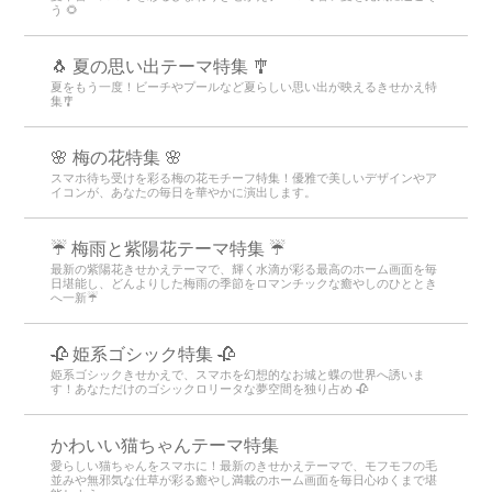
う 🌻
🐧 夏の思い出テーマ特集 🎐
夏をもう一度！ビーチやプールなど夏らしい思い出が映えるきせかえ特
集🎐
🌸 梅の花特集 🌸
スマホ待ち受けを彩る梅の花モチーフ特集！優雅で美しいデザインやア
イコンが、あなたの毎日を華やかに演出します。
☔ 梅雨と紫陽花テーマ特集 ☔
最新の紫陽花きせかえテーマで、輝く水滴が彩る最高のホーム画面を毎
日堪能し、どんよりした梅雨の季節をロマンチックな癒やしのひととき
へ一新☔
🥀 姫系ゴシック特集 🥀
姫系ゴシックきせかえで、スマホを幻想的なお城と蝶の世界へ誘いま
す！あなただけのゴシックロリータな夢空間を独り占め 🥀
かわいい猫ちゃんテーマ特集
愛らしい猫ちゃんをスマホに！最新のきせかえテーマで、モフモフの毛
並みや無邪気な仕草が彩る癒やし満載のホーム画面を毎日心ゆくまで堪