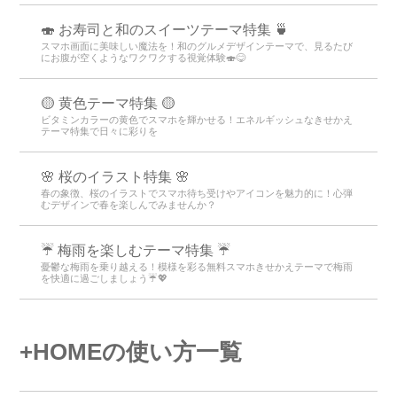
🍣 お寿司と和のスイーツテーマ特集 🍵
スマホ画面に美味しい魔法を！和のグルメデザインテーマで、見るたび
にお腹が空くようなワクワクする視覚体験🍣😋
🟡 黄色テーマ特集 🟡
ビタミンカラーの黄色でスマホを輝かせる！エネルギッシュなきせかえ
テーマ特集で日々に彩りを
🌸 桜のイラスト特集 🌸
春の象徴、桜のイラストでスマホ待ち受けやアイコンを魅力的に！心弾
むデザインで春を楽しんでみませんか？
☔ 梅雨を楽しむテーマ特集 ☔
憂鬱な梅雨を乗り越える！模様を彩る無料スマホきせかえテーマで梅雨
を快適に過ごしましょう☔💖
+HOMEの使い方一覧