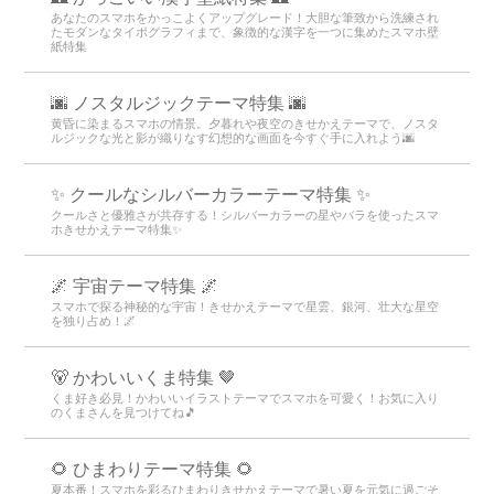
あなたのスマホをかっこよくアップグレード！大胆な筆致から洗練され
たモダンなタイポグラフィまで、象徴的な漢字を一つに集めたスマホ壁
紙特集
🌆 ノスタルジックテーマ特集 🌆
黄昏に染まるスマホの情景。夕暮れや夜空のきせかえテーマで、ノスタ
ルジックな光と影が織りなす幻想的な画面を今すぐ手に入れよう🌆
✨ クールなシルバーカラーテーマ特集 ✨
クールさと優雅さが共存する！シルバーカラーの星やバラを使ったスマ
ホきせかえテーマ特集✨
🌌 宇宙テーマ特集 🌌
スマホで探る神秘的な宇宙！きせかえテーマで星雲、銀河、壮大な星空
を独り占め！🌌
🐻 かわいいくま特集 🤎
くま好き必見！かわいいイラストテーマでスマホを可愛く！お気に入り
のくまさんを見つけてね🎵
🌻 ひまわりテーマ特集 🌻
夏本番！スマホを彩るひまわりきせかえテーマで暑い夏を元気に過ごそ