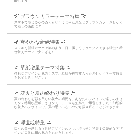
能しよう
🐻 ブラウンカラーテーマ特集 🐻
スマホで感じる秋のぬくもり！くまや紅葉などブラウンカラーきせかえ
で癒しの画面に🍂
🌱 爽やかな新緑特集 🌱
スマホを新緑カラーで染めよう！目に優しくリラックスできる緑色の着
せ替えテーマで安らぎを♪
☺️ 壁紙増量テーマ特集 ☺️
多彩なデザインが魅力！スマホ壁紙が複数枚入ったきせかえテーマ特集
をお楽しみください♪
🎆 花火と夏の終わり特集 🎆
夏の終わりを彩る美しい花火の瞬間を、あなたのデバイスで楽しみませ
んか？特別な壁紙、きせかえ、テーマを無料でご用意しました！幻想的
な花火のデザインで、夏の思い出をいつでも振り返ることができます。
🌊 浮世絵特集 🗻
日本の美を感じる浮世絵デザインのスマホ待ち受け特集！伝統的なデザ
インが日常に和の魅力をもたらします。