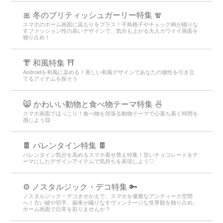
🎀 冬のブリティッシュガーリー特集 🧣
スマホのホーム画面に温もりをプラス！千鳥格子やチェック柄が織りな
すファッション性の高いデザインで、気分も上がる大人カワイイ画面を
独り占め！
👘 和風特集 ⛩
Androidを和風に染める！美しい和風デザインであなたの個性を引き立
てるアイテムを探そう
😸 かわいい動物と食べ物テーマ特集 🍜
スマホ画面でほっこり！食べ物を頬張る動物テーマで心落ち着く時間を
感じよう😋
🍫 バレンタイン特集 🍫
バレンタイン気分を高めるスマホ着せ替え特集！甘いチョコレートをテ
ーマにしたデザインアイテムで気持ちを表現しよう♡
⚙️ ノスタルジック・デコ特集 🔑
ノスタルジック・デコきせかえで、スマホを優雅なアンティーク空間
へ！古い鍵や切手、歯車が織りなすヴィンテージな世界観を独り占め。
ホーム画面で日常を彩りませんか？