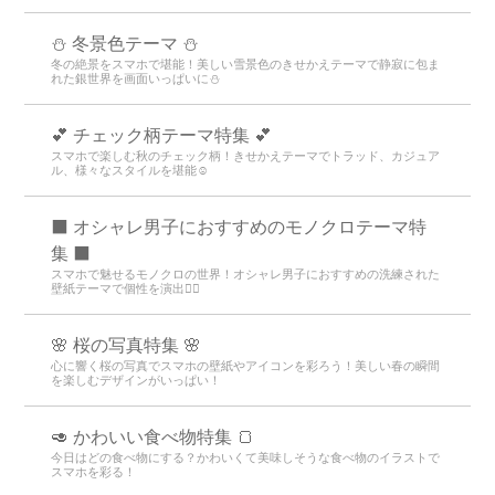
⛄️ 冬景色テーマ ⛄️
冬の絶景をスマホで堪能！美しい雪景色のきせかえテーマで静寂に包ま
れた銀世界を画面いっぱいに⛄️
💕 チェック柄テーマ特集 💕
スマホで楽しむ秋のチェック柄！きせかえテーマでトラッド、カジュア
ル、様々なスタイルを堪能☺️
⬛ オシャレ男子におすすめのモノクロテーマ特
集 ⬛
スマホで魅せるモノクロの世界！オシャレ男子におすすめの洗練された
壁紙テーマで個性を演出💁‍♂️
🌸 桜の写真特集 🌸
心に響く桜の写真でスマホの壁紙やアイコンを彩ろう！美しい春の瞬間
を楽しむデザインがいっぱい！
🥑 かわいい食べ物特集 🍞
今日はどの食べ物にする？かわいくて美味しそうな食べ物のイラストで
スマホを彩る！