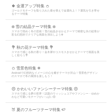
🍀 金運アップ特集 👛
ゴールドモチーフを取り入れた着せ替えで金運向上！？運気を引き寄せ
るテーマ特集
❄️ 雪の結晶テーマ特集 ❄️
スマホで煌めく冬の芸術！雪の結晶きせかえテーマで精密な氷の紋章が
彩る幻想的でクリアな画面を演出しよう❄️
💐 秋の花テーマ特集 💐
スマホで感じる秋の香り！金木犀やコスモスきせかえテーマで画面を美
しく彩ろう💐
⛄ 雪景色特集 ❄
Androidで幻想的なイメージの心を癒すテーマが沢山！雪景色デザイン
のスマホで冬の風情を楽しもう！
😍 かわいいファンシーテーマ特集 😍
スマホで感じる夢の世界！話題のウィッシュコアやファンシー・ゆめか
わなど可愛いモチーフがいっぱい😍
🍑 夏のフルーツテーマ特集 🍉