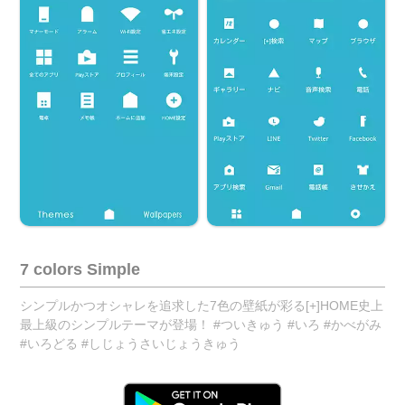
7 colors Simple
シンプルかつオシャレを追求した7色の壁紙が彩る[+]HOME史上
最上級のシンプルテーマが登場！ #ついきゅう #いろ #かべがみ
#いろどる #しじょうさいじょうきゅう