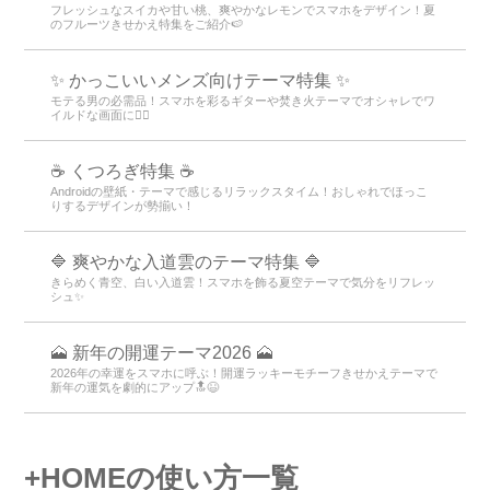
フレッシュなスイカや甘い桃、爽やかなレモンでスマホをデザイン！夏
のフルーツきせかえ特集をご紹介🍉
✨ かっこいいメンズ向けテーマ特集 ✨
モテる男の必需品！スマホを彩るギターや焚き火テーマでオシャレでワ
イルドな画面に👍🏻
☕ くつろぎ特集 ☕
Androidの壁紙・テーマで感じるリラックスタイム！おしゃれでほっこ
りするデザインが勢揃い！
🔷 爽やかな入道雲のテーマ特集 🔷
きらめく青空、白い入道雲！スマホを飾る夏空テーマで気分をリフレッ
シュ✨
🗻 新年の開運テーマ2026 🗻
2026年の幸運をスマホに呼ぶ！開運ラッキーモチーフきせかえテーマで
新年の運気を劇的にアップ🔝😆
+HOMEの使い方一覧