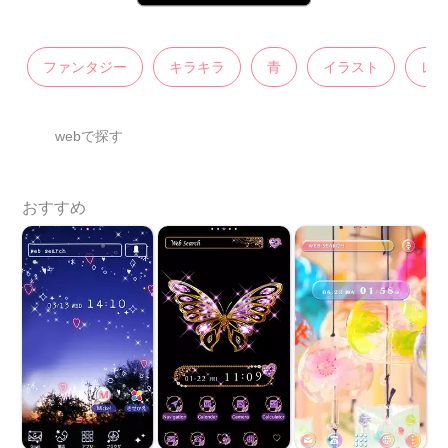
ファンタジー
キラキラ
青
イラスト
レ
webで探す
おすすめ