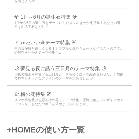
を感じよう🌈
💎 1月～6月の誕生石特集 💎
1月から6月の誕生石をテーマにしたスマホきせかえ特集！あなたの誕生
月を彩る宝石はどれ？
🌂 かわいい傘テーマ特集 ☔
雨の日が待ち遠しくなる！カラフルな傘やキュートなイラストのスマホ
の無料きせかえテーマ特集🌂♫
🌙 夢見る夜に誘う三日月のテーマ特集 🌙
🌙夜の始まりを告げる三日月と、きらめく星々を組み合わせた、幻想的
でロマンチックなデザインのテーマを集めました🌙
🌸 梅の花特集 🌸
スマホ待ち受けを彩る梅の花モチーフ特集！優雅で美しいデザインやア
イコンが、あなたの毎日を華やかに演出します。
+HOMEの使い方一覧