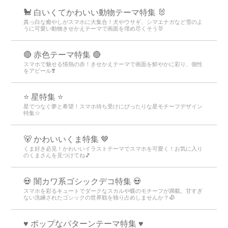
🐩 白いくてかわいい動物テーマ特集 🐰
真っ白な癒やしがスマホに大集合！犬やウサギ、シマエナガなど雪のよ
うに可愛い動物きせかえテーマで画面を埋め尽くそう🐰
🔴 赤色テーマ特集 🔴
スマホで魅せる情熱の赤！きせかえテーマで画面を鮮やかに彩り、個性
をアピール❣️
⭐ 星特集 ⭐
星でつなぐ夢と希望！スマホ待ち受けにぴったりな星モチーフデザイン
特集☆
🐻 かわいいくま特集 🤎
くま好き必見！かわいいイラストテーマでスマホを可愛く！お気に入り
のくまさんを見つけてね🎵
💀 闇カワ系ゴシックデコ特集 💀
スマホを彩るキュートでダークなスカルや蝶のモチーフが満載。甘すぎ
ない洗練されたゴシックの世界観を独り占めしませんか？🥀
♥️ ポップなパターンテーマ特集 ♥️