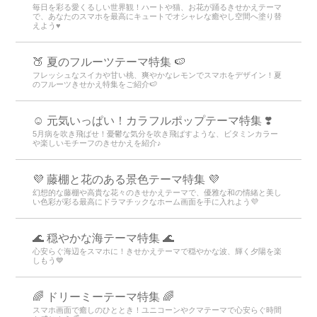
毎日を彩る愛くるしい世界観！ハートや猫、お花が踊るきせかえテーマ
で、あなたのスマホを最高にキュートでオシャレな癒やし空間へ塗り替
えよう♥️
🍑 夏のフルーツテーマ特集 🍉
フレッシュなスイカや甘い桃、爽やかなレモンでスマホをデザイン！夏
のフルーツきせかえ特集をご紹介🍉
☺️ 元気いっぱい！カラフルポップテーマ特集 ❣️
5月病を吹き飛ばせ！憂鬱な気分を吹き飛ばすような、ビタミンカラー
や楽しいモチーフのきせかえを紹介♪
💜 藤棚と花のある景色テーマ特集 💜
幻想的な藤棚や高貴な花々のきせかえテーマで、優雅な和の情緒と美し
い色彩が彩る最高にドラマチックなホーム画面を手に入れよう💜
🌊 穏やかな海テーマ特集 🌊
心安らぐ海辺をスマホに！きせかえテーマで穏やかな波、輝く夕陽を楽
しもう💙
🌈 ドリーミーテーマ特集 🌈
スマホ画面で癒しのひととき！ユニコーンやクマテーマで心安らぐ時間