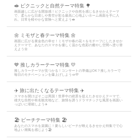
🥪 ピクニックと自然テーマ特集 🌳
画面越しに広がる開放感！ピクニックや自然を感じるきせかえテーマ
で、柔らかな日差しや青空が彩る最高に心地よいホーム画面を手に入
れ、日常を軽やかな冒険へと変えよう🥪
🌼 ミモザと春テーマ特集 🌼
画面に広がる黄金色の幸せ！ミモザや春の花々をモチーフにしたきせか
えテーマで、あなたのスマホを優しく温かな色彩の癒やし空間へ塗り替
えよう🌼
💙 推しカラーテーマ特集 💛
推しカラーテーマが見つかる！コンサートの準備はOK？推しカラーで
毎日のモチベーションを爆上げしよう📣💜
✈️ 旅に出たくなるテーマ特集 ✈️
スマホを開けばそこは異国！世界中の絶景を捉えたきせかえテーマで、
雄大な自然や有名観光地など、旅情を誘うドラマチックな風景を画面い
っぱいに堪能しよう✈️
🏖 ビーチテーマ特集 🏖
あなたのスマホを楽園に！夏らしいビーチが映えるきせかえ特集でで心
地よい潮風を感じよう🏖