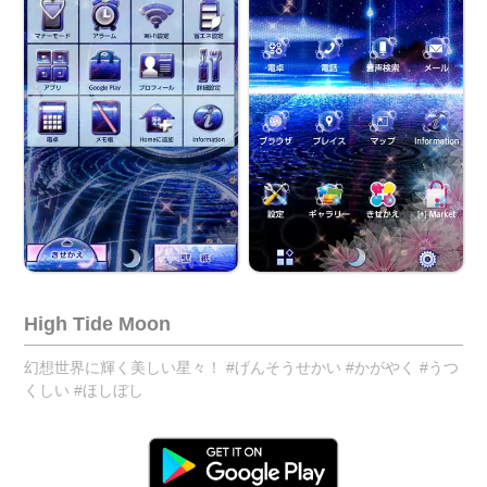
High Tide Moon
幻想世界に輝く美しい星々！ #げんそうせかい #かがやく #うつ
くしい #ほしぼし