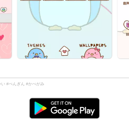
い #ぺんぎん #かべがみ