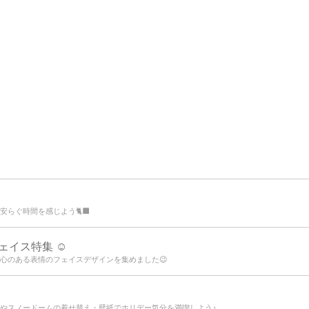
らぐ時間を感じよう🐈‍⬛
イス特集 ☺️
心のある表情のフェイスデザインを集めました😉
やスノードームの着せ替え・壁紙でホリデー気分を満喫しよう♪