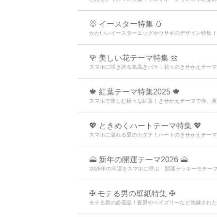
🐰 イースター特集 🥚
かわいいイースターエッグやウサギのデザイン特集！
🌹 美しい花テーマ特集 🌼
スマホに咲き誇る気高きバラ！花々のきせかえテーマ
🍁 紅葉テーマ特集2025 🍁
スマホで楽しむ様々な紅葉！きせかえテーマで赤、黄
💖 ときめくハートテーマ特集 💖
スマホに溢れる愛のカタチ！ハートのきせかえテーマ
🗻 新年の開運テーマ2026 🗻
2026年の幸運をスマホに呼ぶ！開運ラッキーモチー
✠ モテる男の壁紙特集 ✠
モテる男の必需品！夜景やペイズリーなど洗練された