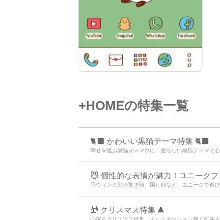
+HOMEの特集一覧
🐈‍⬛ かわいい黒猫テーマ特集 🐈‍⬛
幸せを運ぶ黒猫がスマホに！愛らしい黒猫テーマで心安
😼 個性的な表情が魅力！ユニークフェ
😉ウィンク顔や驚き顔、困り顔など、ユニークで遊び
🎁 クリスマス特集 🎄
心躍るクリスマス特集！イルミネーション輝く町並み