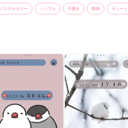
パステルカラー
シンプル
手書き
動物
キュート