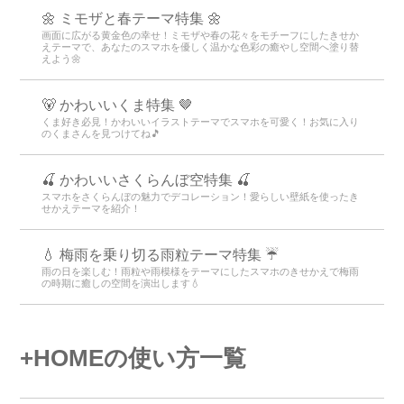
🌼 ミモザと春テーマ特集 🌼
画面に広がる黄金色の幸せ！ミモザや春の花々をモチーフにしたきせか
えテーマで、あなたのスマホを優しく温かな色彩の癒やし空間へ塗り替
えよう🌼
🐻 かわいいくま特集 🤎
くま好き必見！かわいいイラストテーマでスマホを可愛く！お気に入り
のくまさんを見つけてね🎵
🍒 かわいいさくらんぼ空特集 🍒
スマホをさくらんぼの魅力でデコレーション！愛らしい壁紙を使ったき
せかえテーマを紹介！
💧 梅雨を乗り切る雨粒テーマ特集 ☔
雨の日を楽しむ！雨粒や雨模様をテーマにしたスマホのきせかえで梅雨
の時期に癒しの空間を演出します💧
+HOMEの使い方一覧