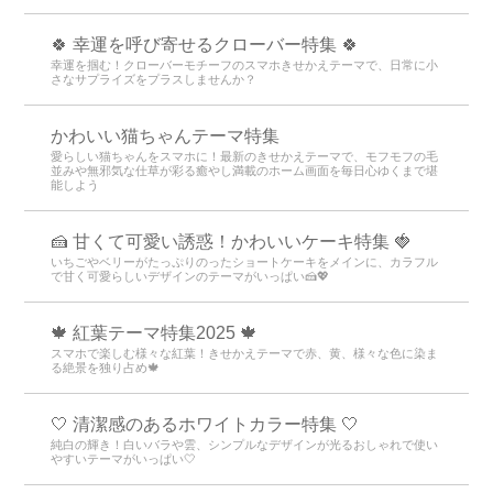
🍀 幸運を呼び寄せるクローバー特集 🍀
幸運を掴む！クローバーモチーフのスマホきせかえテーマで、日常に小
さなサプライズをプラスしませんか？
かわいい猫ちゃんテーマ特集
愛らしい猫ちゃんをスマホに！最新のきせかえテーマで、モフモフの毛
並みや無邪気な仕草が彩る癒やし満載のホーム画面を毎日心ゆくまで堪
能しよう
🍰 甘くて可愛い誘惑！かわいいケーキ特集 🍓
いちごやベリーがたっぷりのったショートケーキをメインに、カラフル
で甘く可愛らしいデザインのテーマがいっぱい🍰💖
🍁 紅葉テーマ特集2025 🍁
スマホで楽しむ様々な紅葉！きせかえテーマで赤、黄、様々な色に染ま
る絶景を独り占め🍁
🤍 清潔感のあるホワイトカラー特集 🤍
純白の輝き！白いバラや雲、シンプルなデザインが光るおしゃれで使い
やすいテーマがいっぱい🤍