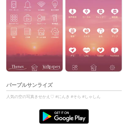
パープルサンライズ
人気の空の写真きせかえ♡ #にんき #そら #しゃしん