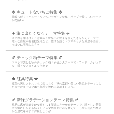
🍓 キュートないちご特集 🍓
甘酸っぱくてキュートないちごデザイン特集！ポップで愛らしいテーマ
が勢揃い♪
✈️ 旅に出たくなるテーマ特集 ✈️
スマホを開けばそこは異国！世界中の絶景を捉えたきせかえテーマで、
雄大な自然や有名観光地など、旅情を誘うドラマチックな風景を画面い
っぱいに堪能しよう✈️
💕 チェック柄テーマ特集 💕
スマホで楽しむ秋のチェック柄！きせかえテーマでトラッド、カジュア
ル、様々なスタイルを堪能☺️
🍁 紅葉特集 🍁
紅葉の美しさをスマホで楽しもう！秋の京都や美しい景色をテーマにし
たきせかえでスマホも無料で秋色に染めましょう♪
🌱 新緑グラデーションテーマ特集 🌱
視界に広がる鮮やかな癒やし！新緑のきせかえテーマで、瑞々しい若葉
や木漏れ日が彩る清々しいスマホ画面に着せ替えて、心躍る初夏の爽や
かな息吹を今すぐ体験しよう🌿