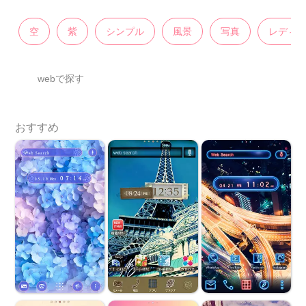
空
紫
シンプル
風景
写真
レディ
webで探す
おすすめ