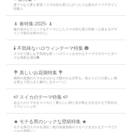
星でつなぐ夢と希望！スマホ待ち受けにぴったりな星モチーフデザイン
特集☆
🌷 春特集-2025- 🌷
春の花やピクニックをテーマにしたスマホ待ち受け特集！心温まるデザ
インで毎日を軽やかに♪
🕯️ 不気味なハロウィンテーマ特集 🎃
スマホで楽しむ不気味な夜！ハロウィンきせかえテーマでホラーとダー
クな画面を演出🎃
💐 美しいお花畑特集 💐
無料の花畑のスマホきせかえで穏やかな日常を。色とりどりの美しい着
せ替えで安らぎと癒やしをチャージ。
🍉 スイカのテーマ特集 🍉
あなたのスマホをスイカに！夏らしい緑と赤が映えるきせかえで気分を
リフレッシュ🍉
★ モテる男のシックな壁紙特集 ★
モテる男のスマホを演出！夜の高速道路やスモークきせかえテーマでク
ールな画面に✨