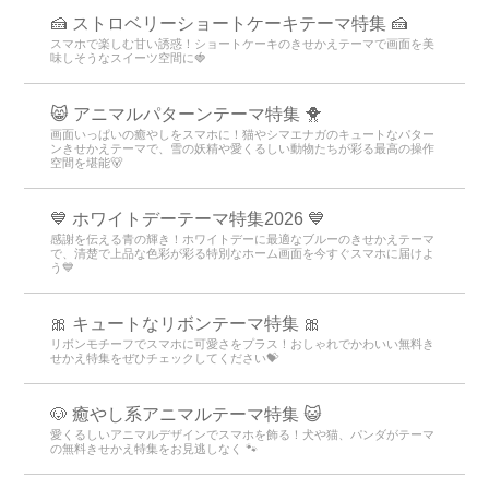
🍰 ストロベリーショートケーキテーマ特集 🍰
スマホで楽しむ甘い誘惑！ショートケーキのきせかえテーマで画面を美
味しそうなスイーツ空間に🍓
😸 アニマルパターンテーマ特集 🐥
画面いっぱいの癒やしをスマホに！猫やシマエナガのキュートなパター
ンきせかえテーマで、雪の妖精や愛くるしい動物たちが彩る最高の操作
空間を堪能🐻
💙 ホワイトデーテーマ特集2026 💙
感謝を伝える青の輝き！ホワイトデーに最適なブルーのきせかえテーマ
で、清楚で上品な色彩が彩る特別なホーム画面を今すぐスマホに届けよ
う💙
🎀 キュートなリボンテーマ特集 🎀
リボンモチーフでスマホに可愛さをプラス！おしゃれでかわいい無料き
せかえ特集をぜひチェックしてください💝
🐶 癒やし系アニマルテーマ特集 😺
愛くるしいアニマルデザインでスマホを飾る！犬や猫、パンダがテーマ
の無料きせかえ特集をお見逃しなく 🐾