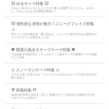
🐱 ゆるキャラ特集 🐱
かわいいゆるキャラたちとスマホで癒しの時間！ひこにゃん、みきゃ
ん、やちにゃんなどの壁紙が勢揃い！
😼 個性的な表情が魅力！ユニークフェイス特集
☺️
😉ウィンク顔や驚き顔、困り顔など、ユニークで遊び心のある表情のフ
ェイスデザインを集めました😉
💖 開運の風水モチーフテーマ特集 💖
マホ画面で幸運を呼ぶ！リンゴやハート猫モチーフの開運テーマで金運
アップ!?💰
⛄ スノーマンテーマ特集 ⛄
スマホで楽しむ雪だるま！スノーマンのきせかえテーマで冬の訪れを可
愛く演出⛄
👘 和風特集 ⛩
Androidを和風に染める！美しい和風デザインであなたの個性を引き立
てるアイテムを探そう