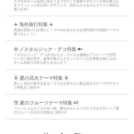
スマホのホーム画面に温もりをプラス！千鳥格子やチェック柄が織りな
すファッション性の高いデザインで、気分も上がる大人カワイイ画面を
独り占め！
✈️ 海外旅行特集 ✈️
異国の景色で心を豊かに！スマホのきせかえを海外旅行の壁紙テーマで
彩りましょう！
⚙️ ノスタルジック・デコ特集 🔑
ノスタルジック・デコきせかえで、スマホを優雅なアンティーク空間
へ！古い鍵や切手、歯車が織りなすヴィンテージな世界観を独り占め。
ホーム画面で日常を彩りませんか？
🎇 夏の花火テーマ特集 🎇
美しい花火が夜空を彩る！スマホを華やかに飾る花火モチーフのデザイ
ン特集をご紹介🎇
🍑 夏のフルーツテーマ特集 🍉
フレッシュなスイカや甘い桃、爽やかなレモンでスマホをデザイン！夏
のフルーツきせかえ特集をご紹介🍉