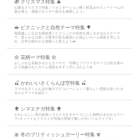
🎁 クリスマス特集 🎄
心躍るクリスマス特集！イルミネーション輝く町並みやスノードームの
着せ替え・壁紙でホリデー気分を満喫しよう♪
🥪 ピクニックと自然テーマ特集 🌳
画面越しに広がる開放感！ピクニックや自然を感じるきせかえテーマ
で、柔らかな日差しや青空が彩る最高に心地よいホーム画面を手に入
れ、日常を軽やかな冒険へと変えよう🥪
🌼 花柄ーマ特集 🌼
おしゃれな花柄きせかえテーマで、可憐なフラワーモチーフが彩る華や
かで洗練されたホーム画面を今すぐ手に入れよう🌼
🍒 かわいいさくらんぼ空特集 🍒
スマホをさくらんぼの魅力でデコレーション！愛らしい壁紙を使ったき
せかえテーマを紹介！
🐥 シマエナガ特集 🐥
かわいらしい雪の妖精シマエナガをモチーフにした無料のきせかえテー
マ♪キュートなイラストや写真の壁紙で癒しのモバイルライフを♪
🎀 冬のブリティッシュガーリー特集 🧣