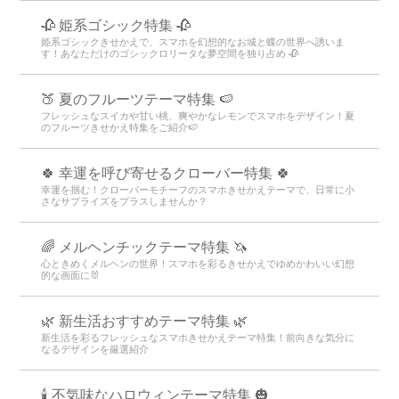
🥀 姫系ゴシック特集 🥀
姫系ゴシックきせかえで、スマホを幻想的なお城と蝶の世界へ誘いま
す！あなただけのゴシックロリータな夢空間を独り占め 🥀
🍑 夏のフルーツテーマ特集 🍉
フレッシュなスイカや甘い桃、爽やかなレモンでスマホをデザイン！夏
のフルーツきせかえ特集をご紹介🍉
🍀 幸運を呼び寄せるクローバー特集 🍀
幸運を掴む！クローバーモチーフのスマホきせかえテーマで、日常に小
さなサプライズをプラスしませんか？
🌈 メルヘンチックテーマ特集 🦄
心ときめくメルヘンの世界！スマホを彩るきせかえでゆめかわいい幻想
的な画面に🐰
🌿 新生活おすすめテーマ特集 🌿
新生活を彩るフレッシュなスマホきせかえテーマ特集！前向きな気分に
なるデザインを厳選紹介
🕯️ 不気味なハロウィンテーマ特集 🎃