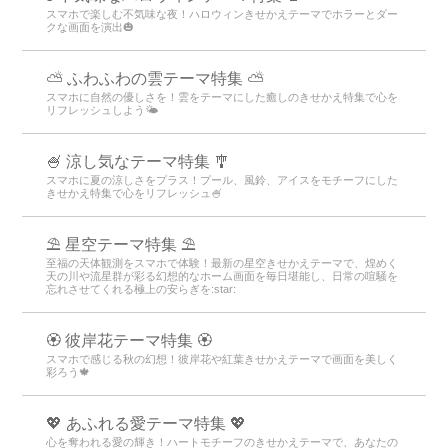
スマホで楽しむ不気味な夜！ハロウィンきせかえテーマでホラーとダー
クな画面を演出🎃
⛅ ふわふわの雲テーマ特集 ⛅
スマホに自然の優しさを！雲をテーマにした癒しのきせかえ特集で心を
リフレッシュしよう🌤️
🍧 涼し気なテーマ特集 🎐
スマホに夏の涼しさをプラス！プール、風鈴、アイスをモチーフにした
きせかえ特集で心をリフレッシュ🍧
⛱️ 星空テーマ特集 ⛱️
至福の天体観測をスマホで体験！最新の星空きせかえテーマで、煌めく
天の川や流星群が彩る幻想的なホーム画面を毎日堪能し、日常の喧騒を
忘れさせてくれる極上の安らぎを:star:️
🏵 彼岸花テーマ特集 🏵
スマホで感じる秋の幻想！彼岸花や紅葉きせかえテーマで画面を美しく
彩ろう🍁
💖 あふれる愛テーマ特集 💖
心を奪われる愛の輝き！ハートモチーフのきせかえテーマで、あなたの