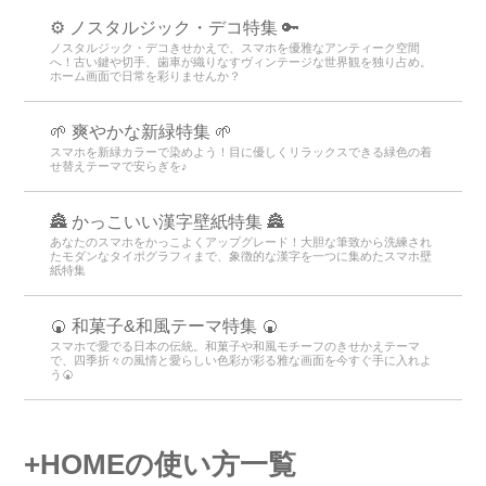
⚙️ ノスタルジック・デコ特集 🔑
ノスタルジック・デコきせかえで、スマホを優雅なアンティーク空間
へ！古い鍵や切手、歯車が織りなすヴィンテージな世界観を独り占め。
ホーム画面で日常を彩りませんか？
🌱 爽やかな新緑特集 🌱
スマホを新緑カラーで染めよう！目に優しくリラックスできる緑色の着
せ替えテーマで安らぎを♪
🏯 かっこいい漢字壁紙特集 🏯
あなたのスマホをかっこよくアップグレード！大胆な筆致から洗練され
たモダンなタイポグラフィまで、象徴的な漢字を一つに集めたスマホ壁
紙特集
🍘 和菓子&和風テーマ特集 🍘
スマホで愛でる日本の伝統。和菓子や和風モチーフのきせかえテーマ
で、四季折々の風情と愛らしい色彩が彩る雅な画面を今すぐ手に入れよ
う🍘
+HOMEの使い方一覧