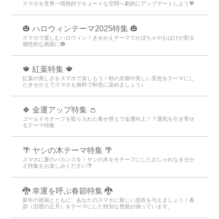
スマホを世界一情熱的でキュートな空間へ劇的にアップデートしよう💖
🎃 ハロウィンテーマ2025特集 🎃
スマホで楽しむハロウィン！きせかえテーマでかぼちゃやおばけが彩る
個性的な画面に🎃
🍁 紅葉特集 🍁
紅葉の美しさをスマホで楽しもう！秋の京都や美しい景色をテーマにし
たきせかえでスマホも無料で秋色に染めましょう♪
🍀 金運アップ特集 👛
ゴールドモチーフを取り入れた着せ替えで金運向上！？運気を引き寄せ
るテーマ特集
🌴 ヤシの木テーマ特集 🌴
スマホに夏のバカンスを！ヤシの木をモチーフにしたおしゃれなきせか
え特集をお楽しみください🌴
🐉 幸運を呼ぶ春節特集 🐉
新年の祝福とともに、あなたのスマホに新しい息吹を与えましょう！春
節（旧暦の正月）をテーマにした特別な壁紙が揃っています。