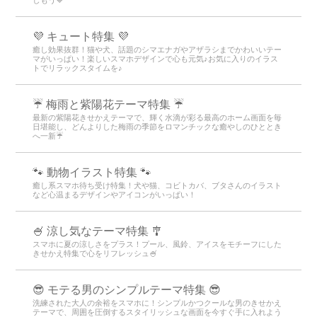
しもう💙
💜 キュート特集 💜
癒し効果抜群！猫や犬、話題のシマエナガやアザラシまでかわいいテー
マがいっぱい！楽しいスマホデザインで心も元気♪お気に入りのイラス
トでリラックスタイムを♪
☔ 梅雨と紫陽花テーマ特集 ☔
最新の紫陽花きせかえテーマで、輝く水滴が彩る最高のホーム画面を毎
日堪能し、どんよりした梅雨の季節をロマンチックな癒やしのひととき
へ一新☔
🐾 動物イラスト特集 🐾
癒し系スマホ待ち受け特集！犬や猫、コビトカバ、ブタさんのイラスト
など心温まるデザインやアイコンがいっぱい！
🍧 涼し気なテーマ特集 🎐
スマホに夏の涼しさをプラス！プール、風鈴、アイスをモチーフにした
きせかえ特集で心をリフレッシュ🍧
😎 モテる男のシンプルテーマ特集 😎
洗練された大人の余裕をスマホに！シンプルかつクールな男のきせかえ
テーマで、周囲を圧倒するスタイリッシュな画面を今すぐ手に入れよう