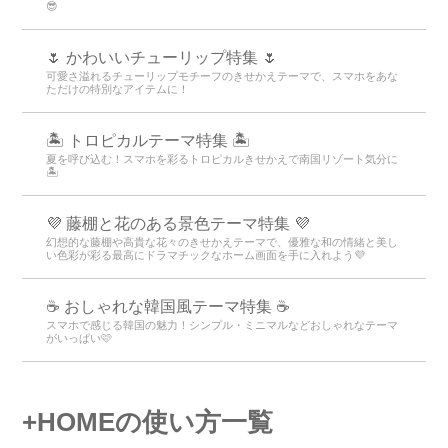
😎
🌷 かわいいチューリップ特集 🌷
可愛さ溢れるチューリップモチーフのきせかえテーマで、スマホをあな
ただけの特別なアイテムに！
🏝️ トロピカルテーマ特集 🏝️
夏を呼び込む！スマホを彩るトロピカルきせかえで南国リゾート気分に
🏝️
💜 藤棚と花のある景色テーマ特集 💜
幻想的な藤棚や高貴な花々のきせかえテーマで、優雅な和の情緒と美し
い色彩が彩る最高にドラマチックなホーム画面を手に入れよう💜
☕ おしゃれな韓国風テーマ特集 ☕
スマホで感じる韓国の魅力！シンプル・ミニマルなどおしゃれなテーマ
がいっぱい🩷
+HOMEの使い方一覧