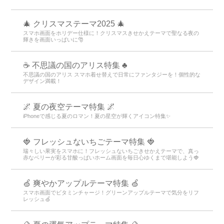
🎄 クリスマステーマ2025 🎄
スマホ画面をホリデー仕様に！クリスマスきせかえテーマで聖なる夜の
輝きを画面いっぱいに🎅
☕ 不思議の国のアリス特集 ♣
不思議の国のアリス スマホ着せ替えで日常にファンタジーを！個性的な
デザイン満載！
🌌 夏の夜空テーマ特集 🌌
iPhoneで感じる夏のロマン！夏の星空が輝くアイコン特集✨
🍓 フレッシュないちごテーマ特集 🍓
瑞々しい果実をスマホに！フレッシュないちごきせかえテーマで、真っ
赤なベリーが彩る甘酸っぱいホーム画面を毎日心ゆくまで堪能しよう🍓
🍏 爽やかアップルテーマ特集 🍏
スマホ画面でビタミンチャージ！グリーンアップルテーマで気分をリフ
レッシュ🍏