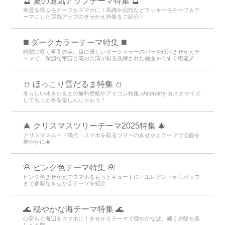
🔮 夏の運気アップテーマ特集 🔮
幸運を呼ぶモチーフをスマホに！馬蹄や貝殻などラッキーモチーフをテ
ーマにした運気アップのきせかえ特集をご紹介✨
️◼️ ダークカラーテーマ特集️ ◼️
暗闇に咲く至高の美。目に優しいダークカラーのバラや銀河きせかえテ
ーマで、深淵な宇宙と花の共演が彩る洗練された画面を今すぐ堪能🌌
⛄ ほっこり雪だるま特集 ⛄
冬らしいゆきだるまの無料壁紙やアイコン特集♫Androidをカスタマイズ
してもっと冬を楽しんじゃおう！
🎄 クリスマスツリーテーマ2025特集 🎄
クリスマスムード満点！スマホを彩るツリーのきせかえテーマで画面を
華やかに🎄
🌸 ピンク色テーマ特集 🌸
ピンク色きせかえでスマホをもっとキュートに！エレガントからポップ
まで多彩なきせかえテーマを紹介
🌊 穏やかな海テーマ特集 🌊
心安らぐ海辺をスマホに！きせかえテーマで穏やかな波、輝く夕陽を楽