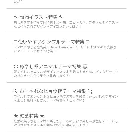
かが？
🐾 動物イラスト特集 🐾
癒し系スマホ待ち受け特集！犬や猫、コビトカバ、ブタさんのイラスト
など心温まるデザインやアイコンがいっぱい！
◻️ 使いやすいシンプルテーマ特集 ◻️
スマホで感じる機能美！Nova Launcherユーザーにおすすめの洗練さ
れたミニマルデザイン特集◻️
🐶 癒やし系アニマルテーマ特集 😺
愛くるしいアニマルデザインでスマホを飾る！犬や猫、パンダがテーマ
の無料きせかえ特集をお見逃しなく 🐾
🐆 おしゃれなヒョウ柄テーマ特集 🐆
ワイルドでエレガントなヒョウ柄でスマホを彩る！おしゃれなデザイン
を楽しむ無料きせかえテーマ特集をチェック🐆❣️
🍁 紅葉特集 🍁
紅葉の美しさをスマホで楽しもう！秋の京都や美しい景色をテーマにし
たきせかえでスマホも無料で秋色に染めましょう♪