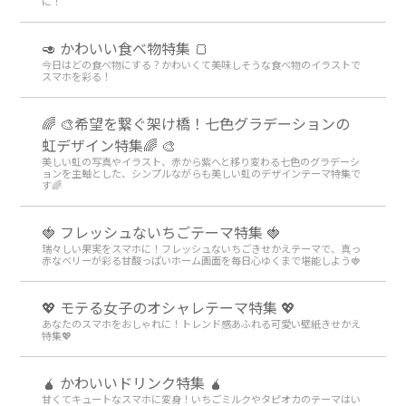
に！
🥑 かわいい食べ物特集 🍞
今日はどの食べ物にする？かわいくて美味しそうな食べ物のイラストで
スマホを彩る！
🌈 🎨希望を繋ぐ架け橋！七色グラデーションの
虹デザイン特集🌈 🎨
美しい虹の写真やイラスト、赤から紫へと移り変わる七色のグラデーシ
ョンを主軸とした、シンプルながらも美しい虹のデザインテーマ特集で
す🌈
🍓 フレッシュないちごテーマ特集 🍓
瑞々しい果実をスマホに！フレッシュないちごきせかえテーマで、真っ
赤なベリーが彩る甘酸っぱいホーム画面を毎日心ゆくまで堪能しよう🍓
💖 モテる女子のオシャレテーマ特集 💖
あなたのスマホをおしゃれに！トレンド感あふれる可愛い壁紙きせかえ
特集💖
🧉 かわいいドリンク特集 🧉
甘くてキュートなスマホに変身！いちごミルクやタピオカのテーマはい