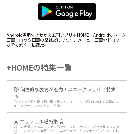
Android専用のきせかえ無料アプリ＋HOME！Androidのホーム
画面・ロック画面の壁紙だけでなく、メニュー画面やドロワー
まで可愛く一括変更。
+HOMEの特集一覧
😼 個性的な表情が魅力！ユニークフェイス特集
☺️
😉ウィンク顔や驚き顔、困り顔など、ユニークで遊び心のある表情のフ
ェイスデザインを集めました😉
🗼 エッフェル塔特集 🗼
パリの象徴であるエッフェル塔をテーマにしたスマホきせかえでまるで
パリにいるような気分♪アイコニックなデザインでモバイルもおしゃれ