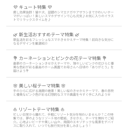
💜 キュート特集 💜
癒し効果抜群！猫や犬、話題のシマエナガやアザラシまでかわいいテー
マがいっぱい！楽しいスマホデザインで心も元気♪お気に入りのイラス
トでリラックスタイムを♪
🌿 新生活おすすめテーマ特集 🌿
新生活を彩るフレッシュなスマホきせかえテーマ特集！前向きな気分に
なるデザインを厳選紹介
💐 カーネーションとピンクの花テーマ特集 💐
最新のカーネーションきせかえテーマや、瑞々しいピンクの花びらと優
美な色彩が彩る最高のホーム画面でお母さんへ日頃の「ありがとう」を
届けよう💐
🌸 美しい桜テーマ特集 🌸
手のひらに広がる満開の絶景！美しい桜のきせかえテーマで、春の息吹
と優美なピンク色が彩る幻想的なスマホ画面を今すぐ手に入れよう🌸
⛵ リゾートテーマ特集 ⛵
忙しい日常から離れて、手軽にリゾート気分を味わいませんか？この特
集では、夢のようなリゾート地の壁紙、きせかえ、テーマを無料でご紹
介。心地よいビーチや美しい山々、南国のエキゾチックな風景をデバイ
スに取り入れて、いつでも旅行気分を楽しみましょう！