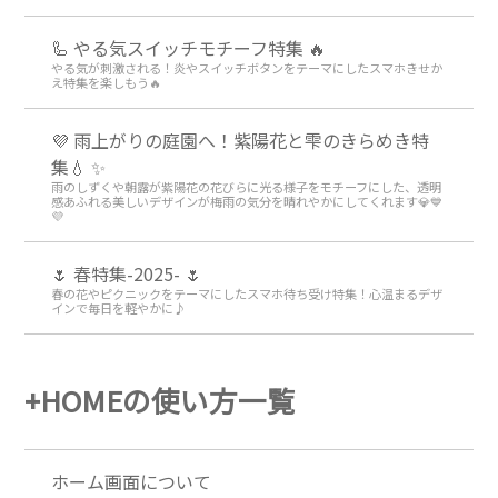
🦾 やる気スイッチモチーフ特集 🔥
やる気が刺激される！炎やスイッチボタンをテーマにしたスマホきせか
え特集を楽しもう🔥
💜 雨上がりの庭園へ！紫陽花と雫のきらめき特
集💧 ✨
雨のしずくや朝露が紫陽花の花びらに光る様子をモチーフにした、透明
感あふれる美しいデザインが梅雨の気分を晴れやかにしてくれます💎💙
💜
🌷 春特集-2025- 🌷
春の花やピクニックをテーマにしたスマホ待ち受け特集！心温まるデザ
インで毎日を軽やかに♪
+HOMEの使い方一覧
ホーム画面について