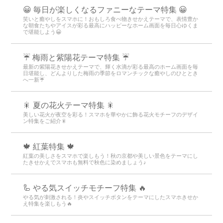
😀 毎日が楽しくなるファニーなテーマ特集 😀
笑いと癒やしをスマホに！おもしろ食べ物きせかえテーマで、表情豊か
な朝食たちやアイスが彩る最高にハッピーなホーム画面を毎日心ゆくま
で堪能しよう😀
☔ 梅雨と紫陽花テーマ特集 ☔
最新の紫陽花きせかえテーマで、輝く水滴が彩る最高のホーム画面を毎
日堪能し、どんよりした梅雨の季節をロマンチックな癒やしのひととき
へ一新☔
🎇 夏の花火テーマ特集 🎇
美しい花火が夜空を彩る！スマホを華やかに飾る花火モチーフのデザイ
ン特集をご紹介🎇
🍁 紅葉特集 🍁
紅葉の美しさをスマホで楽しもう！秋の京都や美しい景色をテーマにし
たきせかえでスマホも無料で秋色に染めましょう♪
🦾 やる気スイッチモチーフ特集 🔥
やる気が刺激される！炎やスイッチボタンをテーマにしたスマホきせか
え特集を楽しもう🔥