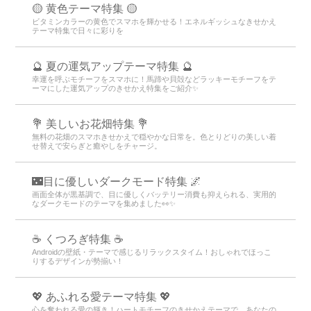
🟡 黄色テーマ特集 🟡
ビタミンカラーの黄色でスマホを輝かせる！エネルギッシュなきせかえ
テーマ特集で日々に彩りを
🔮 夏の運気アップテーマ特集 🔮
幸運を呼ぶモチーフをスマホに！馬蹄や貝殻などラッキーモチーフをテ
ーマにした運気アップのきせかえ特集をご紹介✨
💐 美しいお花畑特集 💐
無料の花畑のスマホきせかえで穏やかな日常を。色とりどりの美しい着
せ替えで安らぎと癒やしをチャージ。
🌃目に優しいダークモード特集 🌌
画面全体が黒基調で、目に優しくバッテリー消費も抑えられる、実用的
なダークモードのテーマを集めました👀✨
☕ くつろぎ特集 ☕
Androidの壁紙・テーマで感じるリラックスタイム！おしゃれでほっこ
りするデザインが勢揃い！
💖 あふれる愛テーマ特集 💖
心を奪われる愛の輝き！ハートモチーフのきせかえテーマで、あなたの