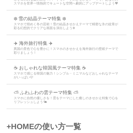
スマホを世界一情熱的でキュートな空間へ劇的にアップデートしよう💖
❄️ 雪の結晶テーマ特集 ❄️
スマホで煌めく冬の芸術！雪の結晶きせかえテーマで精密な氷の紋章が
彩る幻想的でクリアな画面を演出しよう❄️
✈️ 海外旅行特集 ✈️
異国の景色で心を豊かに！スマホのきせかえを海外旅行の壁紙テーマで
彩りましょう！
☕ おしゃれな韓国風テーマ特集 ☕
スマホで感じる韓国の魅力！シンプル・ミニマルなどおしゃれなテーマ
がいっぱい🩷
⛅ ふわふわの雲テーマ特集 ⛅
スマホに自然の優しさを！雲をテーマにした癒しのきせかえ特集で心を
リフレッシュしよう🌤️
+HOMEの使い方一覧