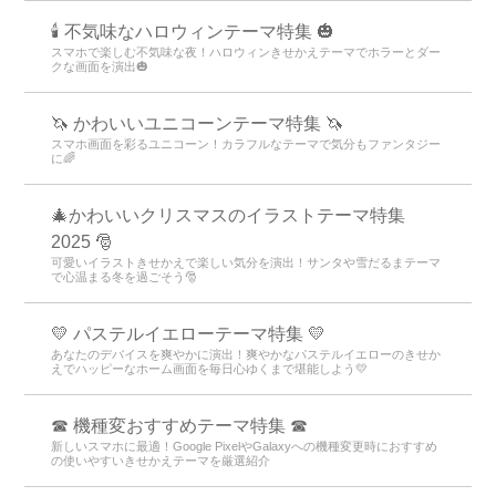
🕯️ 不気味なハロウィンテーマ特集 🎃
スマホで楽しむ不気味な夜！ハロウィンきせかえテーマでホラーとダー
クな画面を演出🎃
🦄 かわいいユニコーンテーマ特集 🦄
スマホ画面を彩るユニコーン！カラフルなテーマで気分もファンタジー
に🌈
🎄かわいいクリスマスのイラストテーマ特集
2025 🎅
可愛いイラストきせかえで楽しい気分を演出！サンタや雪だるまテーマ
で心温まる冬を過ごそう🎅
💛 パステルイエローテーマ特集 💛
あなたのデバイスを爽やかに演出！爽やかなパステルイエローのきせか
えでハッピーなホーム画面を毎日心ゆくまで堪能しよう💛
☎ 機種変おすすめテーマ特集 ☎
新しいスマホに最適！Google PixelやGalaxyへの機種変更時におすすめ
の使いやすいきせかえテーマを厳選紹介