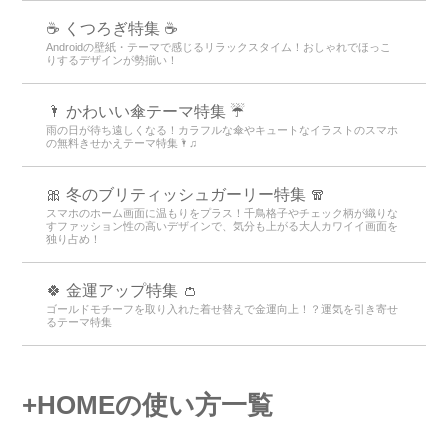
☕ くつろぎ特集 ☕
Androidの壁紙・テーマで感じるリラックスタイム！おしゃれでほっこ
りするデザインが勢揃い！
🌂 かわいい傘テーマ特集 ☔
雨の日が待ち遠しくなる！カラフルな傘やキュートなイラストのスマホ
の無料きせかえテーマ特集🌂♫
🎀 冬のブリティッシュガーリー特集 🧣
スマホのホーム画面に温もりをプラス！千鳥格子やチェック柄が織りな
すファッション性の高いデザインで、気分も上がる大人カワイイ画面を
独り占め！
🍀 金運アップ特集 👛
ゴールドモチーフを取り入れた着せ替えで金運向上！？運気を引き寄せ
るテーマ特集
+HOMEの使い方一覧