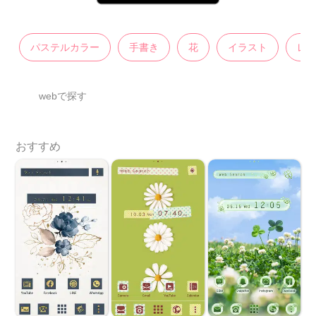
パステルカラー
手書き
花
イラスト
レ
webで探す
おすすめ