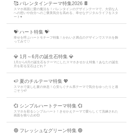
🥰 バレンタインテーマ特集2026 🍫
スマホ画面に愛の魔法を！バレンタインのデザインテーマで、大切な人
への想いや自分へのご褒美気分を高める、幸せなデジタルライフをスタ
ート♥️
💝 ハート特集 💝
幸せを呼ぶハートモチーフ特集！かわいさ満点のデザインでスマホを飾
ってみて♡
💎 1月～6月の誕生石特集 💎
1月から6月の誕生石をテーマにしたスマホきせかえ特集！あなたの誕生
月を彩る宝石はどれ？
🍉 夏のチルテーマ特集 💖
スマホで楽しむ夏の休息！心安らぐチル系テーマで気分をゆったりと過
ごそう🍉
💞 シンプルハートテーマ特集 💞
スマホを彩るシンプルハート！きせかえテーマで愛らしくて洗練された
画面を独り占め💞
🟢 フレッシュなグリーン特集 🟢