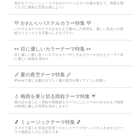
気分をリフレッシュ！スマホのグリーンカラーの着せ替えで、画面を開
くたびに新鮮な空気を感じよう♪
💛 かわいいパステルカラー特集 💜
パステルカラーのスマホきせかえで癒やしの空間を。優しい色合いの壁
紙でリラックス＆可愛らしさをプラス♪
👀 目に優しいカラーテーマ特集 👀
目に優しい癒し色！パステルカラーやくすみカラーきせかえテーマで目
に優しい画面を演出👀
🌌 夏の夜空テーマ特集 🌌
iPhoneで感じる夏のロマン！夏の星空が輝くアイコン特集✨
💧 梅雨を乗り切る雨粒テーマ特集 ☔
雨の日を楽しむ！雨粒や雨模様をテーマにしたスマホのきせかえで梅雨
の時期に癒しの空間を演出します💧
🎵 ミュージックテーマ特集 🎵
スマホで楽しむ音楽の世界！カセットテープやヘッドホンきせかえテー
マで画面をリズムで彩ろう🎵