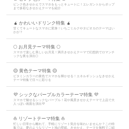
ピンク色きせかえでスマホをもっとキュートに！エレガントからポップ
まで多彩なきせかえテーマを紹介
🧉 かわいいドリンク特集 🧉
甘くてキュートなスマホに変身！いちごミルクやタピオカのテーマはい
かが？
🌕 お月見テーマ特集 🌕
スマホで楽しむ美しいお月見！満月きせかえテーマで幻想的でロマンチ
ックな夜を演出🌕
🟡 黄色テーマ特集 🟡
ビタミンカラーの黄色でスマホを輝かせる！エネルギッシュなきせかえ
テーマ特集で日々に彩りを
💜 シックなパープルカラーテーマ特集 💜
スマホで魅せるシックなパープル！花や風景きせかえテーマで上品で大
人っぽい画面を演出💜
⛵ リゾートテーマ特集 ⛵
忙しい日常から離れて、手軽にリゾート気分を味わいませんか？この特
集では、夢のようなリゾート地の壁紙、きせかえ、テーマを無料でご紹