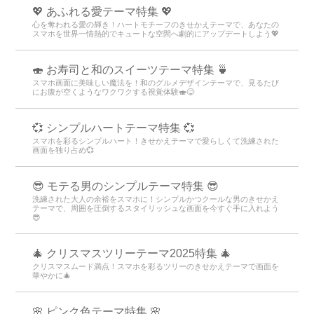
💖 あふれる愛テーマ特集 💖
心を奪われる愛の輝き！ハートモチーフのきせかえテーマで、あなたの
スマホを世界一情熱的でキュートな空間へ劇的にアップデートしよう💖
🍣 お寿司と和のスイーツテーマ特集 🍵
スマホ画面に美味しい魔法を！和のグルメデザインテーマで、見るたび
にお腹が空くようなワクワクする視覚体験🍣😋
💞 シンプルハートテーマ特集 💞
スマホを彩るシンプルハート！きせかえテーマで愛らしくて洗練された
画面を独り占め💞
😎 モテる男のシンプルテーマ特集 😎
洗練された大人の余裕をスマホに！シンプルかつクールな男のきせかえ
テーマで、周囲を圧倒するスタイリッシュな画面を今すぐ手に入れよう
😎
🎄 クリスマスツリーテーマ2025特集 🎄
クリスマスムード満点！スマホを彩るツリーのきせかえテーマで画面を
華やかに🎄
🌸 ピンク色テーマ特集 🌸