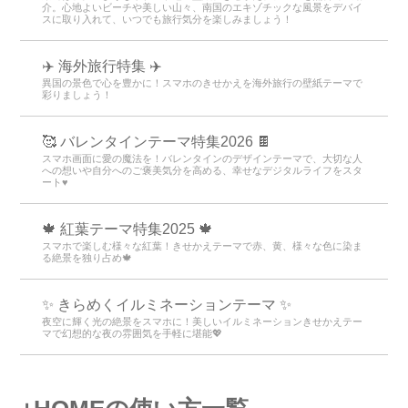
介。心地よいビーチや美しい山々、南国のエキゾチックな風景をデバイ
スに取り入れて、いつでも旅行気分を楽しみましょう！
✈️ 海外旅行特集 ✈️
異国の景色で心を豊かに！スマホのきせかえを海外旅行の壁紙テーマで
彩りましょう！
🥰 バレンタインテーマ特集2026 🍫
スマホ画面に愛の魔法を！バレンタインのデザインテーマで、大切な人
への想いや自分へのご褒美気分を高める、幸せなデジタルライフをスタ
ート♥️
🍁 紅葉テーマ特集2025 🍁
スマホで楽しむ様々な紅葉！きせかえテーマで赤、黄、様々な色に染ま
る絶景を独り占め🍁
✨️ きらめくイルミネーションテーマ ✨️
夜空に輝く光の絶景をスマホに！美しいイルミネーションきせかえテー
マで幻想的な夜の雰囲気を手軽に堪能💖