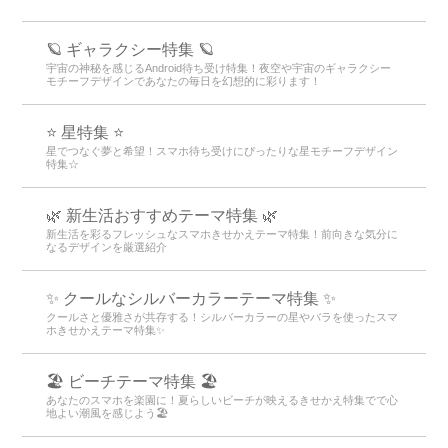
🪐 ギャラクシー特集 🪐
宇宙の神秘を感じるAndroid待ち受け特集！夜空や宇宙のギャラクシー
モチーフデザインであなたの毎日を幻想的に彩ります！
⭐ 星特集 ⭐
星でつなぐ夢と希望！スマホ待ち受けにぴったりな星モチーフデザイン
特集☆
🌿 新生活おすすめテーマ特集 🌿
新生活を彩るフレッシュなスマホきせかえテーマ特集！前向きな気分に
なるデザインを厳選紹介
✨ クールなシルバーカラーテーマ特集 ✨
クールさと優雅さが共存する！シルバーカラーの星やバラを使ったスマ
ホきせかえテーマ特集✨
🏖 ビーチテーマ特集 🏖
あなたのスマホを楽園に！夏らしいビーチが映えるきせかえ特集でで心
地よい潮風を感じよう🏖