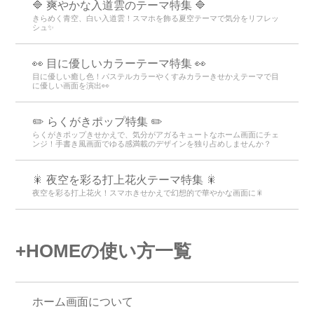
🔷 爽やかな入道雲のテーマ特集 🔷
きらめく青空、白い入道雲！スマホを飾る夏空テーマで気分をリフレッ
シュ✨
👀 目に優しいカラーテーマ特集 👀
目に優しい癒し色！パステルカラーやくすみカラーきせかえテーマで目
に優しい画面を演出👀
✏️ らくがきポップ特集 ✏️
らくがきポップきせかえで、気分がアガるキュートなホーム画面にチェ
ンジ！手書き風画面でゆる感満載のデザインを独り占めしませんか？
🎇 夜空を彩る打上花火テーマ特集 🎇
夜空を彩る打上花火！スマホきせかえで幻想的で華やかな画面に🎇
+HOMEの使い方一覧
ホーム画面について