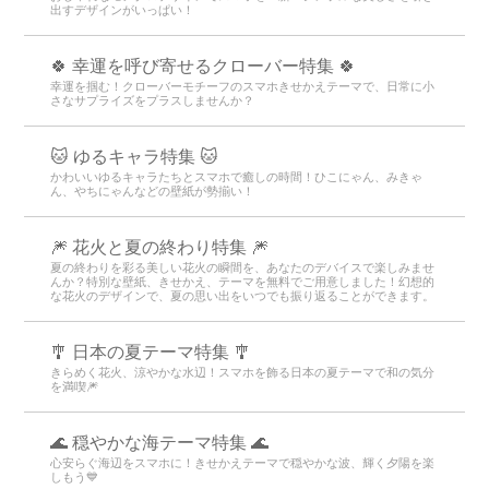
出すデザインがいっぱい！
🍀 幸運を呼び寄せるクローバー特集 🍀
幸運を掴む！クローバーモチーフのスマホきせかえテーマで、日常に小
さなサプライズをプラスしませんか？
🐱 ゆるキャラ特集 🐱
かわいいゆるキャラたちとスマホで癒しの時間！ひこにゃん、みきゃ
ん、やちにゃんなどの壁紙が勢揃い！
🎆 花火と夏の終わり特集 🎆
夏の終わりを彩る美しい花火の瞬間を、あなたのデバイスで楽しみませ
んか？特別な壁紙、きせかえ、テーマを無料でご用意しました！幻想的
な花火のデザインで、夏の思い出をいつでも振り返ることができます。
🎐 日本の夏テーマ特集 🎐
きらめく花火、涼やかな水辺！スマホを飾る日本の夏テーマで和の気分
を満喫🎆
🌊 穏やかな海テーマ特集 🌊
心安らぐ海辺をスマホに！きせかえテーマで穏やかな波、輝く夕陽を楽
しもう💙