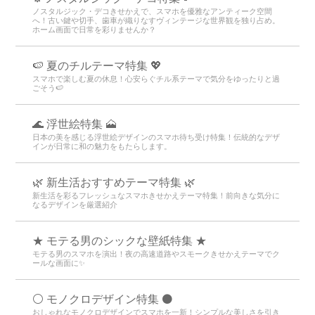
ノスタルジック・デコきせかえで、スマホを優雅なアンティーク空間
へ！古い鍵や切手、歯車が織りなすヴィンテージな世界観を独り占め。
ホーム画面で日常を彩りませんか？
🍉 夏のチルテーマ特集 💖
スマホで楽しむ夏の休息！心安らぐチル系テーマで気分をゆったりと過
ごそう🍉
🌊 浮世絵特集 🗻
日本の美を感じる浮世絵デザインのスマホ待ち受け特集！伝統的なデザ
インが日常に和の魅力をもたらします。
🌿 新生活おすすめテーマ特集 🌿
新生活を彩るフレッシュなスマホきせかえテーマ特集！前向きな気分に
なるデザインを厳選紹介
★ モテる男のシックな壁紙特集 ★
モテる男のスマホを演出！夜の高速道路やスモークきせかえテーマでク
ールな画面に✨
⚪️ モノクロデザイン特集 ⚫️
おしゃれなモノクロデザインでスマホを一新！シンプルな美しさを引き