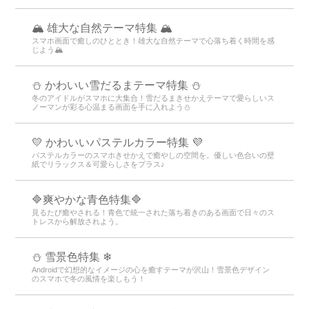
🏔️ 雄大な自然テーマ特集 🏔️
スマホ画面で癒しのひととき！雄大な自然テーマで心落ち着く時間を感
じよう🏔️
⛄️ かわいい雪だるまテーマ特集️ ⛄️
冬のアイドルがスマホに大集合！雪だるまきせかえテーマで愛らしいス
ノーマンが彩る心温まる画面を手に入れよう️⛄️
💛 かわいいパステルカラー特集 💜
パステルカラーのスマホきせかえで癒やしの空間を。優しい色合いの壁
紙でリラックス＆可愛らしさをプラス♪
🔷爽やかな青色特集🔷
見るたび癒やされる！青色で統一された落ち着きのある画面で日々のス
トレスから解放されよう。
⛄ 雪景色特集 ❄
Androidで幻想的なイメージの心を癒すテーマが沢山！雪景色デザイン
のスマホで冬の風情を楽しもう！