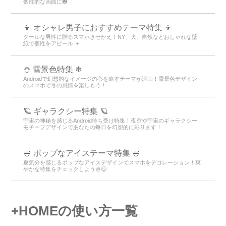
個性的な画面に🎃
👦 オシャレ男子におすすめテーマ特集 👦
クールな男性に贈るスマホきせかえ！NY、犬、自然などおしゃれな壁
紙で個性をアピール 👦
⛄ 雪景色特集 ❄
Androidで幻想的なイメージの心を癒すテーマが沢山！雪景色デザイン
のスマホで冬の風情を楽しもう！
🪐 ギャラクシー特集 🪐
宇宙の神秘を感じるAndroid待ち受け特集！夜空や宇宙のギャラクシー
モチーフデザインであなたの毎日を幻想的に彩ります！
🍧 ポップなアイステーマ特集 🍧
夏気分を感じるポップなアイスデザインでスマホをデコレーション！爽
やかな特集をチェックしよう🍧😋
+HOMEの使い方一覧