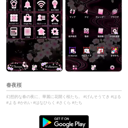
春夜桜
幻想的な春の夜に、華麗に花開く桜たち。 #げんそうてき #はる
#よる #かれい #はなひらく #さくら #たち