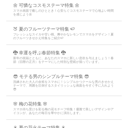
🌼 可憐なコスモステーマ特集 🌼
スマホ画面で癒しのひととき！心安らぐコスモステーマで心地よい時間
を感じよう🌼
🍑 夏のフルーツテーマ特集 🍉
フレッシュなスイカや甘い桃、爽やかなレモンでスマホをデザイン！夏
のフルーツきせかえ特集をご紹介🍉
🐉 幸運を呼ぶ春節特集 🐉
新年の祝福とともに、あなたのスマホに新しい息吹を与えましょう！春
節（旧暦の正月）をテーマにした特別な壁紙が揃っています。
😎 モテる男のシンプルテーマ特集 😎
洗練された大人の余裕をスマホに！シンプルかつクールな男のきせかえ
テーマで、周囲を圧倒するスタイリッシュな画面を今すぐ手に入れよう
😎
🌸 梅の花特集 🌸
スマホ待ち受けを彩る梅の花モチーフ特集！優雅で美しいデザインやア
イコンが、あなたの毎日を華やかに演出します。
🎇 夏の花火テーマ特集 🎇