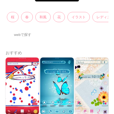
桜
春
和風
花
イラスト
レディス
webで探す
おすすめ