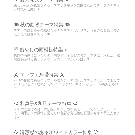
美しい花火が夜空を彩る！スマホを華やかに飾る花火モチーフのデザイ
ン特集をご紹介🎇
🐿️ 秋の動物テーマ特集 🐿️
スマホで感じる秋の動物たち！シマエナガ、リス、うさぎなど癒しのき
せかえで画面を彩ろう🐿️
☔ 癒やしの雨模様特集 ♫
梅雨の時期にぴったりの、雨や雫、傘などのモチーフを取り入れた、透
明感あふれる美しいデザインのテーマがいっぱい☔
🗼 エッフェル塔特集 🗼
パリの象徴であるエッフェル塔をテーマにしたスマホきせかえでまるで
パリにいるような気分♪アイコニックなデザインでモバイルもおしゃれ
に！
🍘 和菓子&和風テーマ特集 🍘
スマホで愛でる日本の伝統。和菓子や和風モチーフのきせかえテーマ
で、四季折々の風情と愛らしい色彩が彩る雅な画面を今すぐ手に入れよ
う🍘
🤍 清潔感のあるホワイトカラー特集 🤍