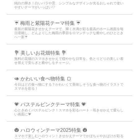
純白の輝き！白いバラや雲、シンプルなデザインが光るおしゃれで使い
やすいテーマがいっぱい🤍
☔ 梅雨と紫陽花テーマ特集 ☔
最新の紫陽花きせかえテーマで、輝く水滴が彩る最高のホーム画面を毎
日堪能し、どんよりした梅雨の季節をロマンチックな癒やしのひととき
へ一新☔
💐 美しいお花畑特集 💐
無料の花畑のスマホきせかえで穏やかな日常を。色とりどりの美しい着
せ替えで安らぎと癒やしをチャージ。
🥑 かわいい食べ物特集 🍞
今日はどの食べ物にする？かわいくて美味しそうな食べ物のイラストで
スマホを彩る！
💗 パステルピンクテーマ特集 💗
心ときめくパステルピンク！スマホを彩るハート・苺きせかえで愛らし
い画面に💗
🎃 ハロウィンテーマ2025特集 🎃
スマホで楽しむハロウィン！きせかえテーマでかぼちゃやおばけが彩る