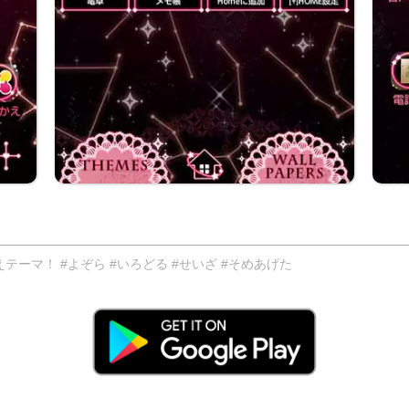
ーマ！ #よぞら #いろどる #せいざ #そめあげた