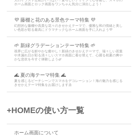
ホーム画面とロック画面をワンちゃん気分に演出しよう！
💜 藤棚と花のある景色テーマ特集 💜
幻想的な藤棚や高貴な花々のきせかえテーマで、優雅な和の情緒と美し
い色彩が彩る最高にドラマチックなホーム画面を手に入れよう💜
🌱 新緑グラデーションテーマ特集 🌱
視界に広がる鮮やかな癒やし！新緑のきせかえテーマで、瑞々しい若葉
や木漏れ日が彩る清々しいスマホ画面に着せ替えて、心躍る初夏の爽や
かな息吹を今すぐ体験しよう🌿
🌊 夏の海テーマ特集 🌊
夏を感じるビーチシーンでスマホをデコレーション！海の魅力を感じる
きせかえテーマ特集をお届けします⛱️
+HOMEの使い方一覧
ホーム画面について