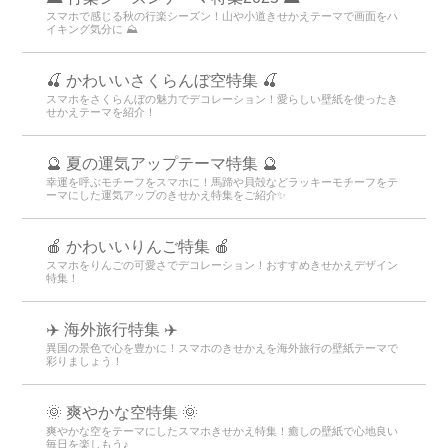
スマホで感じる秋の行楽シーズン！山や小道きせかえテーマで画面をハ
イキング気分に ⛰
🍒 かわいいさくらんぼ空特集 🍒
スマホをさくらんぼの魅力でデコレーション！愛らしい壁紙を使ったき
せかえテーマを紹介！
🔮 夏の運気アップテーマ特集 🔮
幸運を呼ぶモチーフをスマホに！馬蹄や貝殻などラッキーモチーフをテ
ーマにした運気アップのきせかえ特集をご紹介✨
🍎 かわいいりんご特集 🍎
スマホをりんごの可愛さでデコレーション！おすすめきせかえデザイン
特集！
✈️ 海外旅行特集 ✈️
異国の景色で心を豊かに！スマホのきせかえを海外旅行の壁紙テーマで
彩りましょう！
🌞 爽やかな空特集 🌞
爽やかな空をテーマにしたスマホきせかえ特集！癒しの壁紙で心地良い
毎日を楽しもう♪