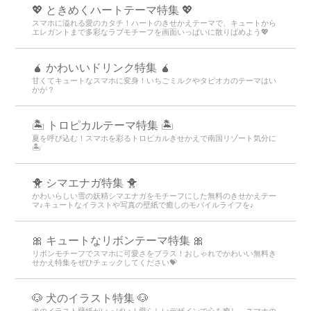
💖 ときめくハートテーマ特集 💖
スマホに溢れる愛のカタチ！ハートのきせかえテーマで、キュートから
エレガントまで多彩なラブモチーフを画面いっぱいに散りばめよう💖
🧉 かわいいドリンク特集 🧉
甘くてキュートなスマホに変身！いちごミルクやタピオカのテーマはい
かが？
🏝️ トロピカルテーマ特集 🏝️
夏を呼び込む！スマホを彩るトロピカルきせかえで南国リゾート気分に
🏝️
🐥 シマエナガ特集 🐥
かわいらしい雪の妖精シマエナガをモチーフにした無料のきせかえテー
マ♪キュートなイラストや写真の壁紙で癒しのモバイルライフを♪
🎀 キュートなリボンテーマ特集 🎀
リボンモチーフでスマホに可愛さをプラス！おしゃれでかわいい無料き
せかえ特集をぜひチェックしてください💝
🐶 犬のイラスト特集 🐶
犬のイラスト壁紙がいっぱい！愛らしいデザインで心を癒し、スマホの