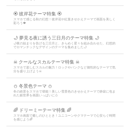
🏵 彼岸花テーマ特集 🏵
スマホで感じる秋の幻想！彼岸花や紅葉きせかえテーマで画面を美しく
彩ろう🍁
🌙 夢見る夜に誘う三日月のテーマ特集 🌙
🌙夜の始まりを告げる三日月と、きらめく星々を組み合わせた、幻想的
でロマンチックなデザインのテーマを集めました🌙
☠ クールなスカルテーマ特集 ☠
スマホで楽しむスカルの魅力！ロックやパンクなど個性的なテーマで気
分を盛り上げよう☠
⛄️ 冬景色テーマ ⛄️
冬の絶景をスマホで堪能！美しい雪景色のきせかえテーマで静寂に包ま
れた銀世界を画面いっぱいに⛄️
🌈 ドリーミーテーマ特集 🌈
スマホ画面で癒しのひととき！ユニコーンやクマテーマで心安らぐ時間
を感じよう🌈