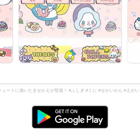
ートに描いたきせかえが登場！ #ふしぎ #くに #せかいかん #えがい