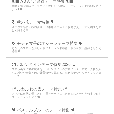
🐈‍⬛ かわいい黒猫テーマ特集 🐈‍⬛
幸せを運ぶ黒猫がスマホに！愛らしい黒猫テーマで心安らぐ時間を感じ
よう🐈‍⬛
💐 秋の花テーマ特集 💐
スマホで感じる秋の香り！金木犀やコスモスきせかえテーマで画面を美
しく彩ろう💐
💖 モテる女子のオシャレテーマ特集 💖
あなたのスマホをおしゃれに！トレンド感あふれる可愛い壁紙きせかえ
特集💖
🥰 バレンタインテーマ特集2026 🍫
スマホ画面に愛の魔法を！バレンタインのデザインテーマで、大切な人
への想いや自分へのご褒美気分を高める、幸せなデジタルライフをスタ
ート♥️
⛅ ふわふわの雲テーマ特集 ⛅
スマホに自然の優しさを！雲をテーマにした癒しのきせかえ特集で心を
リフレッシュしよう🌤️
💙 パステルブルーのテーマ特集 💙