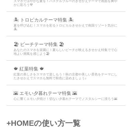
スマホで涼やかな夏を！パステルブルーのきせかえテーマで画面を爽や
かに彩ろう💙
🏝️ トロピカルテーマ特集 🏝️
夏を呼び込む！スマホを彩るトロピカルきせかえで南国リゾート気分に
🏝️
🏖 ビーチテーマ特集 🏖
あなたのスマホを楽園に！夏らしいビーチが映えるきせかえ特集でで心
地よい潮風を感じよう🏖
🍁 紅葉特集 🍁
紅葉の美しさをスマホで楽しもう！秋の京都や美しい景色をテーマにし
たきせかえでスマホも無料で秋色に染めましょう♪
🌇 エモい夕暮れテーマ特集 🌇
心に響くエモい夕焼け！切ない夕暮れテーマでノスタルシーに浸ろう🌇
+HOMEの使い方一覧