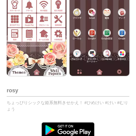
rosy
ちょっぴりシックな姫系無料きせかえ！ #ひめけい #けい #むり
ょう