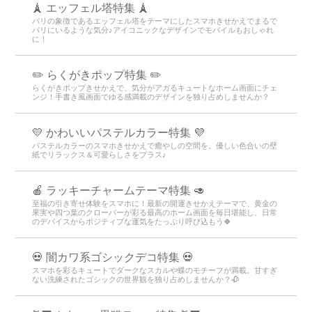
🗼 エッフェル塔特集 🗼
パリの象徴であるエッフェル塔をテーマにしたスマホきせかえでまるで
パリにいるような気分♪アイコニックなデザインでモバイルもおしゃれ
に！
✏️ らくがきポップ特集 ✏️
らくがきポップきせかえで、気分がアガるキュートなホーム画面にチェ
ンジ！手書き風画面でゆる感満載のデザインを独り占めしませんか？
💛 かわいいパステルカラー特集 💜
パステルカラーのスマホきせかえで癒やしの空間を。優しい色合いの壁
紙でリラックス＆可愛らしさをプラス♪
🍎 ラッキーチャームテーマ特集 🥑
至福の引き寄せ体験をスマホに！最新の開運きせかえテーマで、黄金の
果実や四つ葉のクローバーが彩る最高のホーム画面を毎日堪能し、日常
のデバイスからポジティブな運気をたっぷり呼び込もう🍀
💀 闇カワ系ゴシックデコ特集 💀
スマホを彩るキュートでダークなスカルや蝶のモチーフが満載。甘すぎ
ない洗練されたゴシックの世界観を独り占めしませんか？🥀