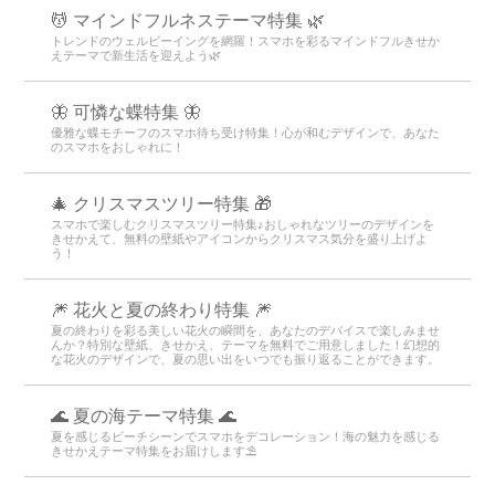
💆 マインドフルネステーマ特集 🌿
トレンドのウェルビーイングを網羅！スマホを彩るマインドフルきせか
えテーマで新生活を迎えよう🌿
🦋 可憐な蝶特集 🦋
優雅な蝶モチーフのスマホ待ち受け特集！心が和むデザインで、あなた
のスマホをおしゃれに！
🎄 クリスマスツリー特集 🎁
スマホで楽しむクリスマスツリー特集♪おしゃれなツリーのデザインを
きせかえて、無料の壁紙やアイコンからクリスマス気分を盛り上げよ
う！
🎆 花火と夏の終わり特集 🎆
夏の終わりを彩る美しい花火の瞬間を、あなたのデバイスで楽しみませ
んか？特別な壁紙、きせかえ、テーマを無料でご用意しました！幻想的
な花火のデザインで、夏の思い出をいつでも振り返ることができます。
🌊 夏の海テーマ特集 🌊
夏を感じるビーチシーンでスマホをデコレーション！海の魅力を感じる
きせかえテーマ特集をお届けします⛱️