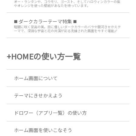
オー・ランタンや、コウモリ、ゴースト、そしてハロウィンカラーの紫
やオレンジを使った壁紙があなたを待っています。
️◼️ ダークカラーテーマ特集️ ◼️
暗闇に咲く至高の美。目に優しいダークカラーのバラや銀河きせかえテ
ーマで、深淵な宇宙と花の共演が彩る洗練された画面を今すぐ堪能🌌
+HOMEの使い方一覧
ホーム画面について
テーマにきせかえよう
ドロワー（アプリ一覧）の使い方
ホーム画面を使いこなそう