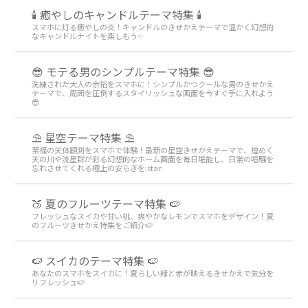
🕯️ 癒やしのキャンドルテーマ特集 🕯️
スマホに灯る癒やしの炎！キャンドルのきせかえテーマで温かく幻想的
なキャンドルナイトを楽しもう️✨️
😎 モテる男のシンプルテーマ特集 😎
洗練された大人の余裕をスマホに！シンプルかつクールな男のきせかえ
テーマで、周囲を圧倒するスタイリッシュな画面を今すぐ手に入れよう
😎
⛱️ 星空テーマ特集 ⛱️
至福の天体観測をスマホで体験！最新の星空きせかえテーマで、煌めく
天の川や流星群が彩る幻想的なホーム画面を毎日堪能し、日常の喧騒を
忘れさせてくれる極上の安らぎを:star:️
🍑 夏のフルーツテーマ特集 🍉
フレッシュなスイカや甘い桃、爽やかなレモンでスマホをデザイン！夏
のフルーツきせかえ特集をご紹介🍉
🍉 スイカのテーマ特集 🍉
あなたのスマホをスイカに！夏らしい緑と赤が映えるきせかえで気分を
リフレッシュ🍉