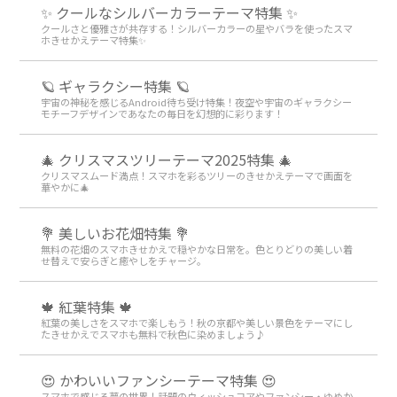
✨ クールなシルバーカラーテーマ特集 ✨
クールさと優雅さが共存する！シルバーカラーの星やバラを使ったスマ
ホきせかえテーマ特集✨
🪐 ギャラクシー特集 🪐
宇宙の神秘を感じるAndroid待ち受け特集！夜空や宇宙のギャラクシー
モチーフデザインであなたの毎日を幻想的に彩ります！
🎄 クリスマスツリーテーマ2025特集 🎄
クリスマスムード満点！スマホを彩るツリーのきせかえテーマで画面を
華やかに🎄
💐 美しいお花畑特集 💐
無料の花畑のスマホきせかえで穏やかな日常を。色とりどりの美しい着
せ替えで安らぎと癒やしをチャージ。
🍁 紅葉特集 🍁
紅葉の美しさをスマホで楽しもう！秋の京都や美しい景色をテーマにし
たきせかえでスマホも無料で秋色に染めましょう♪
😍 かわいいファンシーテーマ特集 😍
スマホで感じる夢の世界！話題のウィッシュコアやファンシー・ゆめか