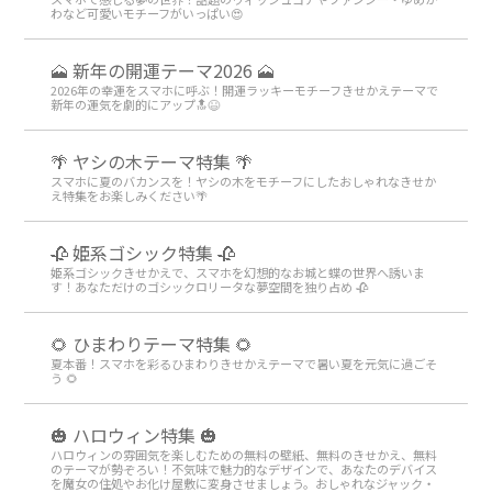
わなど可愛いモチーフがいっぱい😍
🗻 新年の開運テーマ2026 🗻
2026年の幸運をスマホに呼ぶ！開運ラッキーモチーフきせかえテーマで
新年の運気を劇的にアップ🔝😆
🌴 ヤシの木テーマ特集 🌴
スマホに夏のバカンスを！ヤシの木をモチーフにしたおしゃれなきせか
え特集をお楽しみください🌴
🥀 姫系ゴシック特集 🥀
姫系ゴシックきせかえで、スマホを幻想的なお城と蝶の世界へ誘いま
す！あなただけのゴシックロリータな夢空間を独り占め 🥀
🌻 ひまわりテーマ特集 🌻
夏本番！スマホを彩るひまわりきせかえテーマで暑い夏を元気に過ごそ
う 🌻
🎃 ハロウィン特集 🎃
ハロウィンの雰囲気を楽しむための無料の壁紙、無料のきせかえ、無料
のテーマが勢ぞろい！不気味で魅力的なデザインで、あなたのデバイス
を魔女の住処やお化け屋敷に変身させましょう。おしゃれなジャック・