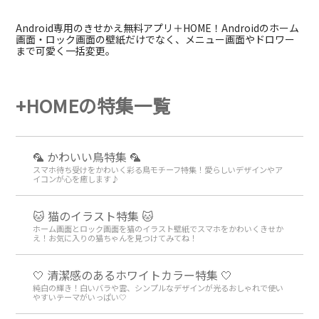
Android専用のきせかえ無料アプリ＋HOME！Androidのホーム
画面・ロック画面の壁紙だけでなく、メニュー画面やドロワー
まで可愛く一括変更。
+HOMEの特集一覧
🦜 かわいい鳥特集 🦜
スマホ待ち受けをかわいく彩る鳥モチーフ特集！愛らしいデザインやア
イコンが心を癒します♪
🐱 猫のイラスト特集 🐱
ホーム画面とロック画面を猫のイラスト壁紙でスマホをかわいくきせか
え！お気に入りの猫ちゃんを見つけてみてね！
🤍 清潔感のあるホワイトカラー特集 🤍
純白の輝き！白いバラや雲、シンプルなデザインが光るおしゃれで使い
やすいテーマがいっぱい🤍