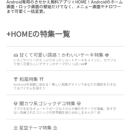
Android専用のきせかえ無料アプリ＋HOME！Androidのホーム
画面・ロック画面の壁紙だけでなく、メニュー画面やドロワー
まで可愛く一括変更。
+HOMEの特集一覧
🍰 甘くて可愛い誘惑！かわいいケーキ特集 🍓
いちごやベリーがたっぷりのったショートケーキをメインに、カラフル
で甘く可愛らしいデザインのテーマがいっぱい🍰💖
👘 和風特集 ⛩
Androidを和風に染める！美しい和風デザインであなたの個性を引き立
てるアイテムを探そう
💀 闇カワ系ゴシックデコ特集 💀
スマホを彩るキュートでダークなスカルや蝶のモチーフが満載。甘すぎ
ない洗練されたゴシックの世界観を独り占めしませんか？🥀
⛱️ 星空テーマ特集 ⛱️