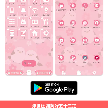
浮世絵 猫飼好五十三疋