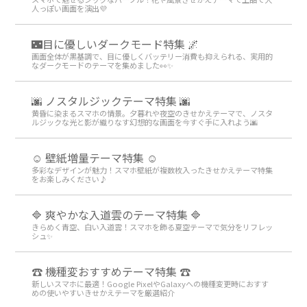
人っぽい画面を演出💜
🌃目に優しいダークモード特集 🌌
画面全体が黒基調で、目に優しくバッテリー消費も抑えられる、実用的
なダークモードのテーマを集めました👀✨
🌆 ノスタルジックテーマ特集 🌆
黄昏に染まるスマホの情景。夕暮れや夜空のきせかえテーマで、ノスタ
ルジックな光と影が織りなす幻想的な画面を今すぐ手に入れよう🌆
☺️ 壁紙増量テーマ特集 ☺️
多彩なデザインが魅力！スマホ壁紙が複数枚入ったきせかえテーマ特集
をお楽しみください♪
🔷 爽やかな入道雲のテーマ特集 🔷
きらめく青空、白い入道雲！スマホを飾る夏空テーマで気分をリフレッ
シュ✨
☎ 機種変おすすめテーマ特集 ☎
新しいスマホに最適！Google PixelやGalaxyへの機種変更時におすす
めの使いやすいきせかえテーマを厳選紹介