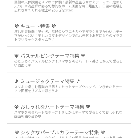
至福の天体観測をスマホで体験！最新の星空きせかえテーマで、煌めく
天の川や流星群が彩る幻想的なホーム画面を毎日堪能し、日常の喧騒を
忘れさせてくれる極上の安らぎを:star:️
💜 キュート特集 💜
癒し効果抜群！猫や犬、話題のシマエナガやアザラシまでかわいいテー
マがいっぱい！楽しいスマホデザインで心も元気♪お気に入りのイラス
トでリラックスタイムを♪
💗 パステルピンクテーマ特集 💗
心ときめくパステルピンク！スマホを彩るハート・苺きせかえで愛らし
い画面に💗
🎵 ミュージックテーマ特集 🎵
スマホで楽しむ音楽の世界！カセットテープやヘッドホンきせかえテー
マで画面をリズムで彩ろう🎵
💖 おしゃれなハートテーマ特集 💖
スマホを彩るハートモチーフ！きせかえテーマで愛らしくておしゃれな
画面を独り占め💖
💜 シックなパープルカラーテーマ特集 💜
スマホで魅せるシックなパープル！花や風景きせかえテーマで上品で大