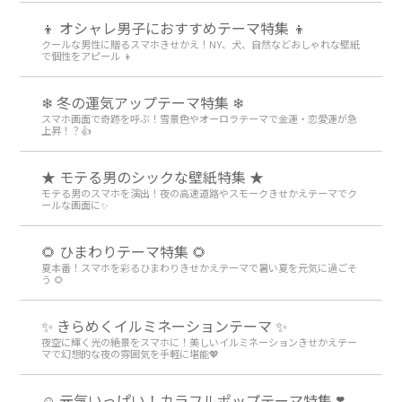
👦 オシャレ男子におすすめテーマ特集 👦
クールな男性に贈るスマホきせかえ！NY、犬、自然などおしゃれな壁紙
で個性をアピール 👦
❄ 冬の運気アップテーマ特集 ❄
スマホ画面で奇跡を呼ぶ！雪景色やオーロラテーマで金運・恋愛運が急
上昇！？👍
★ モテる男のシックな壁紙特集 ★
モテる男のスマホを演出！夜の高速道路やスモークきせかえテーマでク
ールな画面に✨
🌻 ひまわりテーマ特集 🌻
夏本番！スマホを彩るひまわりきせかえテーマで暑い夏を元気に過ごそ
う 🌻
✨️ きらめくイルミネーションテーマ ✨️
夜空に輝く光の絶景をスマホに！美しいイルミネーションきせかえテー
マで幻想的な夜の雰囲気を手軽に堪能💖
☺️ 元気いっぱい！カラフルポップテーマ特集 ❣️