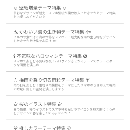
☺️ 壁紙増量テーマ特集 ☺️
多彩なデザインが魅力！スマホ壁紙が複数枚入ったきせかえテーマ特集
をお楽しみください♪
🐬 かわいい海の生き物テーマ特集 🐟
イルカや魚が泳ぐ海の世界をスマホに！魅力的な海の生き物をデザイン
したきせかえ特集をお届け 🐟
🕯️ 不気味なハロウィンテーマ特集 🎃
スマホで楽しむ不気味な夜！ハロウィンきせかえテーマでホラーとダー
クな画面を演出🎃
💧 梅雨を乗り切る雨粒テーマ特集 ☔
雨の日を楽しむ！雨粒や雨模様をテーマにしたスマホのきせかえで梅雨
の時期に癒しの空間を演出します💧
🌸 桜のイラスト特集 🌸
春の象徴、桜のイラストでスマホ待ち受けやアイコンを魅力的に！心弾
むデザインで春を楽しんでみませんか？
💙 推しカラーテーマ特集 💛