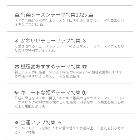
⛰ 行楽シーズンテーマ特集2025 ⛰
スマホで感じる秋の行楽シーズン！山や小道きせかえテーマで画面をハ
イキング気分に ⛰
🌷 かわいいチューリップ特集 🌷
可愛さ溢れるチューリップモチーフのきせかえテーマで、スマホをあな
ただけの特別なアイテムに！
☎ 機種変おすすめテーマ特集 ☎
新しいスマホに最適！Google PixelやGalaxyへの機種変更時におすす
めの使いやすいきせかえテーマを厳選紹介
💎 キュートな姫系テーマ特集 🦋
平成の輝きをスマホに再現！キラキラ姫系のきせかえテーマで、デコパ
ーツやピンクの蝶が舞う懐かしくも最高に派手なホーム画面を毎日心ゆ
くまで堪能しよう🦋
🍀 金運アップ特集 👛
ゴールドモチーフを取り入れた着せ替えで金運向上！？運気を引き寄せ
るテーマ特集