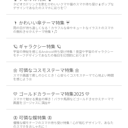
タピオカドリンクを飲むかわいいクマや猫のスマホ待ち受け🧋ポップな
デザインであなたのスマホに彩りを♡
🌂 かわいい傘テーマ特集 ☔
雨の日が待ち遠しくなる！カラフルな傘やキュートなイラストのスマホ
の無料きせかえテーマ特集🌂♫
🪐 ギャラクシー特集 🪐
宇宙の神秘を感じるAndroid待ち受け特集！夜空や宇宙のギャラクシー
モチーフデザインであなたの毎日を幻想的に彩ります！
🌼 可憐なコスモステーマ特集 🌼
スマホ画面で癒しのひととき！心安らぐコスモステーマで心地よい時間
を感じよう🌼
💛 ゴールドカラーテーマ特集2025 💛
スマホで魅せる黄金の輝き！バラや馬蹄などゴールドきせかえテーマで
画面をゴージャスに演出🌹
🦋 可憐な蝶特集 🦋
優雅な蝶モチーフのスマホ待ち受け特集！心が和むデザインで、あなた
のスマホをおしゃれに！