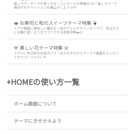
推しカラーテーマが見つかる！コンサートの準備はOK？推しカラーで
毎日のモチベーションを爆上げしよう📣💜
🍣 お寿司と和のスイーツテーマ特集 🍵
スマホ画面に美味しい魔法を！和のグルメデザインテーマで、見るたび
にお腹が空くようなワクワクする視覚体験🍣😋
🌹 美しい花テーマ特集 🌼
スマホに咲き誇る気高きバラ！花々のきせかえテーマで画面をエレガン
トかつゴージャスに🌹
+HOMEの使い方一覧
ホーム画面について
テーマにきせかえよう