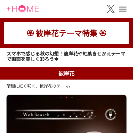
🏵 彼岸花テーマ特集 🏵
スマホで感じる秋の幻想！彼岸花や紅葉きせかえテーマ
で画面を美しく彩ろう🍁
彼岸花
暗闇に紅く咲く、彼岸花のテーマ。