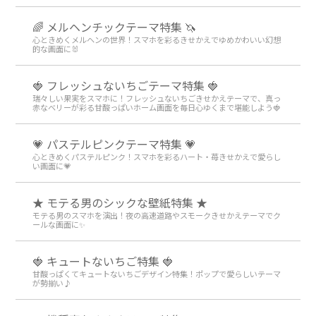
🌈 メルヘンチックテーマ特集 🦄
心ときめくメルヘンの世界！スマホを彩るきせかえでゆめかわいい幻想
的な画面に🐰
🍓 フレッシュないちごテーマ特集 🍓
瑞々しい果実をスマホに！フレッシュないちごきせかえテーマで、真っ
赤なベリーが彩る甘酸っぱいホーム画面を毎日心ゆくまで堪能しよう🍓
💗 パステルピンクテーマ特集 💗
心ときめくパステルピンク！スマホを彩るハート・苺きせかえで愛らし
い画面に💗
★ モテる男のシックな壁紙特集 ★
モテる男のスマホを演出！夜の高速道路やスモークきせかえテーマでク
ールな画面に✨
🍓 キュートないちご特集 🍓
甘酸っぱくてキュートないちごデザイン特集！ポップで愛らしいテーマ
が勢揃い♪