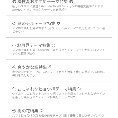
☎ 機種変おすすめテーマ特集 ☎
新しいスマホに最適！Google PixelやGalaxyへの機種変更時におすす
めの使いやすいきせかえテーマを厳選紹介
🍉 夏のチルテーマ特集 💖
スマホで楽しむ夏の休息！心安らぐチル系テーマで気分をゆったりと過
ごそう🍉
🌕 お月見テーマ特集 🌕
スマホで楽しむ美しいお月見！満月きせかえテーマで幻想的でロマンチ
ックな夜を演出🌕
🌞 爽やかな空特集 🌞
爽やかな空をテーマにしたスマホきせかえ特集！癒しの壁紙で心地良い
毎日を楽しもう♪
🐆 おしゃれなヒョウ柄テーマ特集 🐆
ワイルドでエレガントなヒョウ柄でスマホを彩る！おしゃれなデザイン
を楽しむ無料きせかえテーマ特集をチェック🐆❣️
🌸 梅の花特集 🌸
スマホ待ち受けを彩る梅の花モチーフ特集！優雅で美しいデザインやア