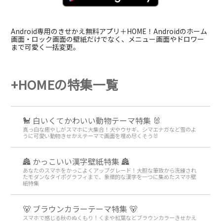
Android専用のきせかえ無料アプリ＋HOME！Androidのホーム
画面・ロック画面の壁紙だけでなく、メニュー画面やドロワー
まで可愛く一括変更。
+HOMEの特集一覧
🐩 白いくてかわいい動物テーマ特集 🐰
真っ白な癒やしがスマホに大集合！犬やウサギ、シマエナガなど雪のよ
うに可愛い動物きせかえテーマで画面を埋め尽くそう🐰
🏯 かっこいい漢字壁紙特集 🏯
あなたのスマホをかっこよくアップグレード！大胆な筆致から洗練され
たモダンなタイポグラフィまで、象徴的な漢字を一つに集めたスマホ壁
紙特集
🐻 ブラウンカラーテーマ特集 🐻
スマホで感じる秋のぬくもり！くまや紅葉などブラウンカラーきせかえ