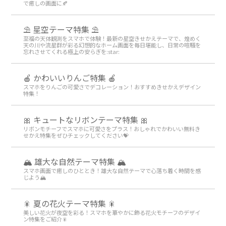
で癒しの画面に🍂
⛱️ 星空テーマ特集 ⛱️
至福の天体観測をスマホで体験！最新の星空きせかえテーマで、煌めく
天の川や流星群が彩る幻想的なホーム画面を毎日堪能し、日常の喧騒を
忘れさせてくれる極上の安らぎを:star:️
🍎 かわいいりんご特集 🍎
スマホをりんごの可愛さでデコレーション！おすすめきせかえデザイン
特集！
🎀 キュートなリボンテーマ特集 🎀
リボンモチーフでスマホに可愛さをプラス！おしゃれでかわいい無料き
せかえ特集をぜひチェックしてください💝
🏔️ 雄大な自然テーマ特集 🏔️
スマホ画面で癒しのひととき！雄大な自然テーマで心落ち着く時間を感
じよう🏔️
🎇 夏の花火テーマ特集 🎇
美しい花火が夜空を彩る！スマホを華やかに飾る花火モチーフのデザイ
ン特集をご紹介🎇