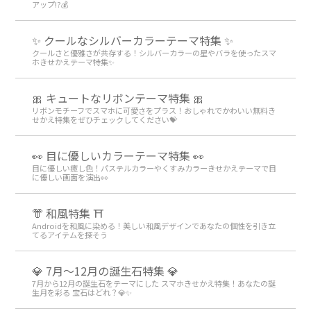
アップ!?💰
✨ クールなシルバーカラーテーマ特集 ✨
クールさと優雅さが共存する！シルバーカラーの星やバラを使ったスマ
ホきせかえテーマ特集✨
🎀 キュートなリボンテーマ特集 🎀
リボンモチーフでスマホに可愛さをプラス！おしゃれでかわいい無料き
せかえ特集をぜひチェックしてください💝
👀 目に優しいカラーテーマ特集 👀
目に優しい癒し色！パステルカラーやくすみカラーきせかえテーマで目
に優しい画面を演出👀
👘 和風特集 ⛩
Androidを和風に染める！美しい和風デザインであなたの個性を引き立
てるアイテムを探そう
💎 7月～12月の誕生石特集 💎
7月から12月の誕生石をテーマにした スマホきせかえ特集！あなたの誕
生月を彩る 宝石はどれ？💎✨