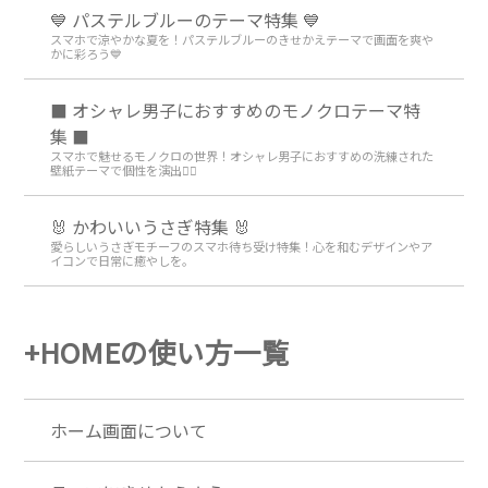
💙 パステルブルーのテーマ特集 💙
スマホで涼やかな夏を！パステルブルーのきせかえテーマで画面を爽や
かに彩ろう💙
⬛ オシャレ男子におすすめのモノクロテーマ特
集 ⬛
スマホで魅せるモノクロの世界！オシャレ男子におすすめの洗練された
壁紙テーマで個性を演出💁‍♂️
🐰 かわいいうさぎ特集 🐰
愛らしいうさぎモチーフのスマホ待ち受け特集！心を和むデザインやア
イコンで日常に癒やしを。
+HOMEの使い方一覧
ホーム画面について