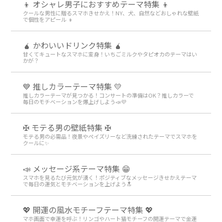
👦 オシャレ男子におすすめテーマ特集 👦
クールな男性に贈るスマホきせかえ！NY、犬、自然などおしゃれな壁紙
で個性をアピール 👦
🧉 かわいいドリンク特集 🧉
甘くてキュートなスマホに変身！いちごミルクやタピオカのテーマはい
かが？
💙 推しカラーテーマ特集 💛
推しカラーテーマが見つかる！コンサートの準備はOK？推しカラーで
毎日のモチベーションを爆上げしよう📣💜
✠ モテる男の壁紙特集 ✠
モテる男の必需品！夜景やペイズリーなど洗練されたテーマでスマホを
クールに✨
📣 メッセージ系テーマ特集 😁
スマホを見るたび元気が湧く！ポジティブなメッセージきせかえテーマ
で毎日の運気とモチベーションを上げよう🔝
💖 開運の風水モチーフテーマ特集 💖
マホ画面で幸運を呼ぶ！リンゴやハート猫モチーフの開運テーマで金運