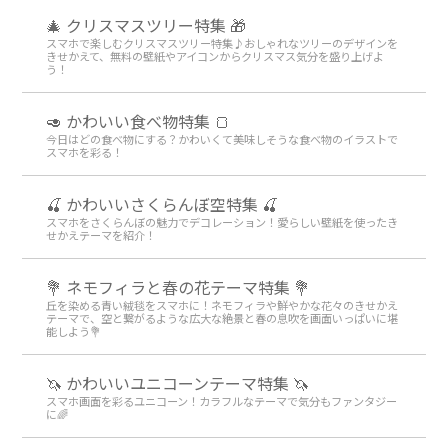
🎄 クリスマスツリー特集 🎁
スマホで楽しむクリスマスツリー特集♪おしゃれなツリーのデザインを
きせかえて、無料の壁紙やアイコンからクリスマス気分を盛り上げよ
う！
🥑 かわいい食べ物特集 🍞
今日はどの食べ物にする？かわいくて美味しそうな食べ物のイラストで
スマホを彩る！
🍒 かわいいさくらんぼ空特集 🍒
スマホをさくらんぼの魅力でデコレーション！愛らしい壁紙を使ったき
せかえテーマを紹介！
💐 ネモフィラと春の花テーマ特集 💐
丘を染める青い絨毯をスマホに！ネモフィラや鮮やかな花々のきせかえ
テーマで、空と繋がるような広大な絶景と春の息吹を画面いっぱいに堪
能しよう💐
🦄 かわいいユニコーンテーマ特集 🦄
スマホ画面を彩るユニコーン！カラフルなテーマで気分もファンタジー
に🌈