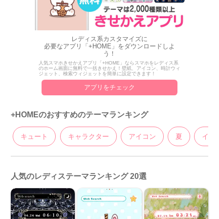
レディス系カスタマイズに
必要なアプリ「+HOME」をダウンロードしよ
う！
人気スマホきせかえアプリ「+HOME」ならスマホをレディス系
のホーム画面に無料で一括きせかえ！壁紙、アイコン、時計ウィ
ジェット、検索ウィジェットを簡単に設定できます！
アプリをチェック
+HOMEのおすすめのテーマランキング
キュート
キャラクター
アイコン
夏
イラ
人気のレディステーマランキング 20選