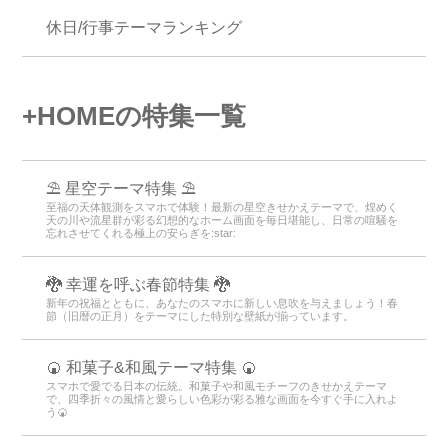
休日/行事テーマランキング
+HOMEの特集一覧
⛱️ 星空テーマ特集 ⛱️
至福の天体観測をスマホで体験！最新の星空きせかえテーマで、煌めく
天の川や流星群が彩る幻想的なホーム画面を毎日堪能し、日常の喧騒を
忘れさせてくれる極上の安らぎを:star:️
🐉 幸運を呼ぶ春節特集 🐉
新年の祝福とともに、あなたのスマホに新しい息吹を与えましょう！春
節（旧暦の正月）をテーマにした特別な壁紙が揃っています。
🍘 和菓子&和風テーマ特集 🍘
スマホで愛でる日本の伝統。和菓子や和風モチーフのきせかえテーマ
で、四季折々の風情と愛らしい色彩が彩る雅な画面を今すぐ手に入れよ
う🍘