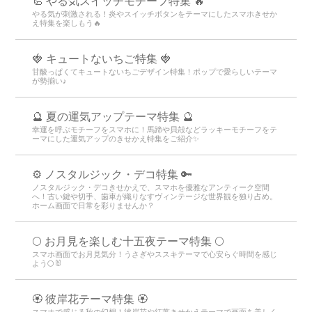
🦾 やる気スイッチモチーフ特集 🔥
やる気が刺激される！炎やスイッチボタンをテーマにしたスマホきせか
え特集を楽しもう🔥
🍓 キュートないちご特集 🍓
甘酸っぱくてキュートないちごデザイン特集！ポップで愛らしいテーマ
が勢揃い♪
🔮 夏の運気アップテーマ特集 🔮
幸運を呼ぶモチーフをスマホに！馬蹄や貝殻などラッキーモチーフをテ
ーマにした運気アップのきせかえ特集をご紹介✨
⚙️ ノスタルジック・デコ特集 🔑
ノスタルジック・デコきせかえで、スマホを優雅なアンティーク空間
へ！古い鍵や切手、歯車が織りなすヴィンテージな世界観を独り占め。
ホーム画面で日常を彩りませんか？
🌕 お月見を楽しむ十五夜テーマ特集 🌕
スマホ画面でお月見気分！うさぎやススキテーマで心安らぐ時間を感じ
よう🌕🐰
🏵 彼岸花テーマ特集 🏵
スマホで感じる秋の幻想！彼岸花や紅葉きせかえテーマで画面を美しく