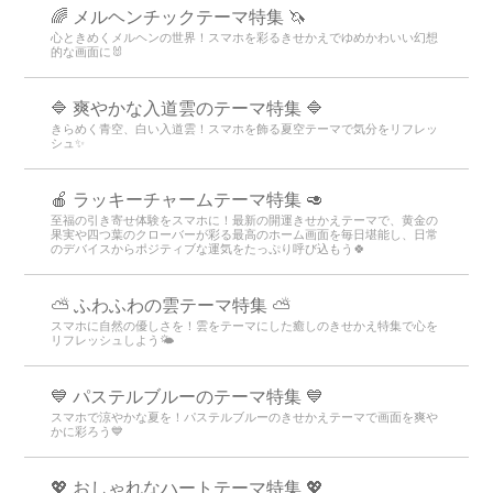
🌈 メルヘンチックテーマ特集 🦄
心ときめくメルヘンの世界！スマホを彩るきせかえでゆめかわいい幻想
的な画面に🐰
🔷 爽やかな入道雲のテーマ特集 🔷
きらめく青空、白い入道雲！スマホを飾る夏空テーマで気分をリフレッ
シュ✨
🍎 ラッキーチャームテーマ特集 🥑
至福の引き寄せ体験をスマホに！最新の開運きせかえテーマで、黄金の
果実や四つ葉のクローバーが彩る最高のホーム画面を毎日堪能し、日常
のデバイスからポジティブな運気をたっぷり呼び込もう🍀
⛅ ふわふわの雲テーマ特集 ⛅
スマホに自然の優しさを！雲をテーマにした癒しのきせかえ特集で心を
リフレッシュしよう🌤️
💙 パステルブルーのテーマ特集 💙
スマホで涼やかな夏を！パステルブルーのきせかえテーマで画面を爽や
かに彩ろう💙
💖 おしゃれなハートテーマ特集 💖