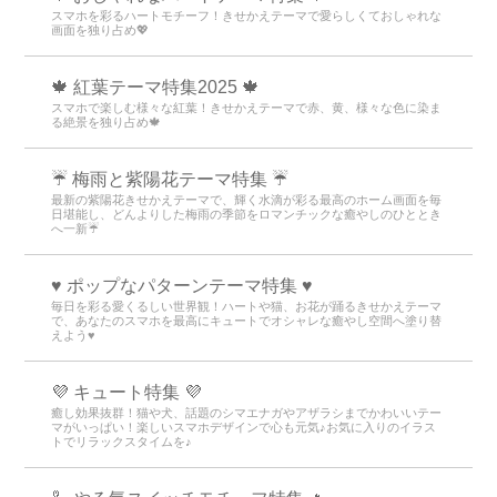
スマホを彩るハートモチーフ！きせかえテーマで愛らしくておしゃれな
画面を独り占め💖
🍁 紅葉テーマ特集2025 🍁
スマホで楽しむ様々な紅葉！きせかえテーマで赤、黄、様々な色に染ま
る絶景を独り占め🍁
☔ 梅雨と紫陽花テーマ特集 ☔
最新の紫陽花きせかえテーマで、輝く水滴が彩る最高のホーム画面を毎
日堪能し、どんよりした梅雨の季節をロマンチックな癒やしのひととき
へ一新☔
♥️ ポップなパターンテーマ特集 ♥️
毎日を彩る愛くるしい世界観！ハートや猫、お花が踊るきせかえテーマ
で、あなたのスマホを最高にキュートでオシャレな癒やし空間へ塗り替
えよう♥️
💜 キュート特集 💜
癒し効果抜群！猫や犬、話題のシマエナガやアザラシまでかわいいテー
マがいっぱい！楽しいスマホデザインで心も元気♪お気に入りのイラス
トでリラックスタイムを♪