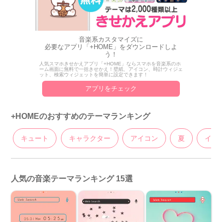
音楽系カスタマイズに
必要なアプリ「+HOME」をダウンロードしよ
う！
人気スマホきせかえアプリ「+HOME」ならスマホを音楽系のホ
ーム画面に無料で一括きせかえ！壁紙、アイコン、時計ウィジェ
ット、検索ウィジェットを簡単に設定できます！
アプリをチェック
+HOMEのおすすめのテーマランキング
キュート
キャラクター
アイコン
夏
イラ
人気の音楽テーマランキング 15選