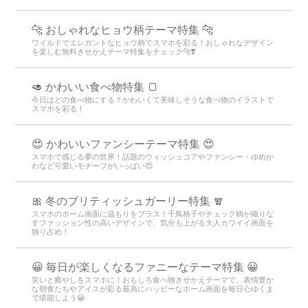
🐆 おしゃれなヒョウ柄テーマ特集 🐆
ワイルドでエレガントなヒョウ柄でスマホを彩る！おしゃれなデザイン
を楽しむ無料きせかえテーマ特集をチェック🐆❣️
🥑 かわいい食べ物特集 🍞
今日はどの食べ物にする？かわいくて美味しそうな食べ物のイラストで
スマホを彩る！
😍 かわいいファンシーテーマ特集 😍
スマホで感じる夢の世界！話題のウィッシュコアやファンシー・ゆめか
わなど可愛いモチーフがいっぱい😍
🎀 冬のブリティッシュガーリー特集 🧣
スマホのホーム画面に温もりをプラス！千鳥格子やチェック柄が織りな
すファッション性の高いデザインで、気分も上がる大人カワイイ画面を
独り占め！
😀 毎日が楽しくなるファニーなテーマ特集 😀
笑いと癒やしをスマホに！おもしろ食べ物きせかえテーマで、表情豊か
な朝食たちやアイスが彩る最高にハッピーなホーム画面を毎日心ゆくま
で堪能しよう😀