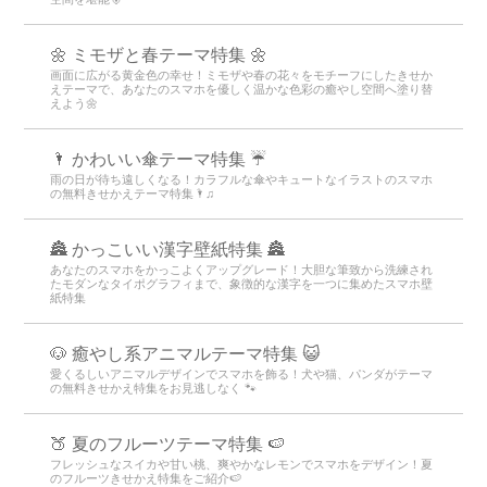
🌼 ミモザと春テーマ特集 🌼
画面に広がる黄金色の幸せ！ミモザや春の花々をモチーフにしたきせか
えテーマで、あなたのスマホを優しく温かな色彩の癒やし空間へ塗り替
えよう🌼
🌂 かわいい傘テーマ特集 ☔
雨の日が待ち遠しくなる！カラフルな傘やキュートなイラストのスマホ
の無料きせかえテーマ特集🌂♫
🏯 かっこいい漢字壁紙特集 🏯
あなたのスマホをかっこよくアップグレード！大胆な筆致から洗練され
たモダンなタイポグラフィまで、象徴的な漢字を一つに集めたスマホ壁
紙特集
🐶 癒やし系アニマルテーマ特集 😺
愛くるしいアニマルデザインでスマホを飾る！犬や猫、パンダがテーマ
の無料きせかえ特集をお見逃しなく 🐾
🍑 夏のフルーツテーマ特集 🍉
フレッシュなスイカや甘い桃、爽やかなレモンでスマホをデザイン！夏
のフルーツきせかえ特集をご紹介🍉