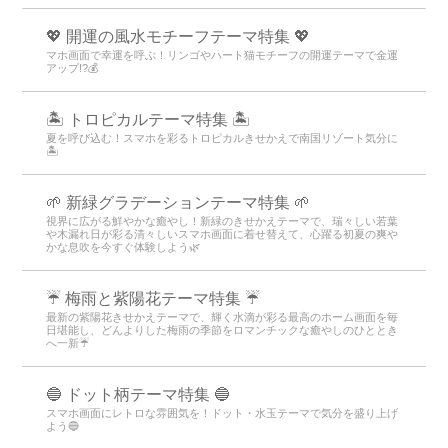
💖 開運の風水モチーフテーマ特集 💖
マホ画面で幸運を呼ぶ！リンゴやハート猫モチーフの開運テーマで金運
アップ!?💰
🏝️ トロピカルテーマ特集 🏝️
夏を呼び込む！スマホを彩るトロピカルきせかえで南国リゾート気分に
🏝️
🌱 新緑グラデーションテーマ特集 🌱
視界に広がる鮮やかな癒やし！新緑のきせかえテーマで、瑞々しい若葉
や木漏れ日が彩る清々しいスマホ画面に着せ替えて、心躍る初夏の爽や
かな息吹を今すぐ体験しよう🌿
☔ 梅雨と紫陽花テーマ特集 ☔
最新の紫陽花きせかえテーマで、輝く水滴が彩る最高のホーム画面を毎
日堪能し、どんよりした梅雨の季節をロマンチックな癒やしのひととき
へ一新☔
🔵 ドット柄テーマ特集 🔵
スマホ画面にレトロな雰囲気を！ドット・水玉テーマで気分を盛り上げ
よう🔵