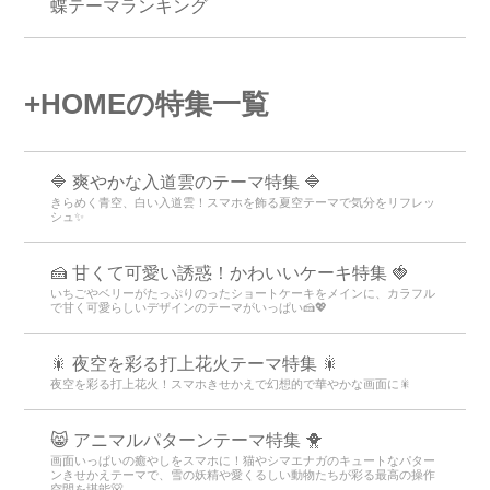
蝶テーマランキング
+HOMEの特集一覧
🔷 爽やかな入道雲のテーマ特集 🔷
きらめく青空、白い入道雲！スマホを飾る夏空テーマで気分をリフレッ
シュ✨
🍰 甘くて可愛い誘惑！かわいいケーキ特集 🍓
いちごやベリーがたっぷりのったショートケーキをメインに、カラフル
で甘く可愛らしいデザインのテーマがいっぱい🍰💖
🎇 夜空を彩る打上花火テーマ特集 🎇
夜空を彩る打上花火！スマホきせかえで幻想的で華やかな画面に🎇
😸 アニマルパターンテーマ特集 🐥
画面いっぱいの癒やしをスマホに！猫やシマエナガのキュートなパター
ンきせかえテーマで、雪の妖精や愛くるしい動物たちが彩る最高の操作
空間を堪能🐻