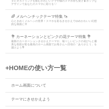
タピオカドリンクを飲むかわいいクマや猫のスマホ待ち受け🧋ポップな
デザインであなたのスマホに彩りを♡
🌈 メルヘンチックテーマ特集 🦄
心ときめくメルヘンの世界！スマホを彩るきせかえでゆめかわいい幻想
的な画面に🐰
💐 カーネーションとピンクの花テーマ特集 💐
最新のカーネーションきせかえテーマや、瑞々しいピンクの花びらと優
美な色彩が彩る最高のホーム画面でお母さんへ日頃の「ありがとう」を
届けよう💐
+HOMEの使い方一覧
ホーム画面について
テーマにきせかえよう