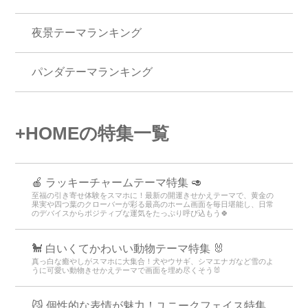
夜景テーマランキング
パンダテーマランキング
+HOMEの特集一覧
🍎 ラッキーチャームテーマ特集 🥑
至福の引き寄せ体験をスマホに！最新の開運きせかえテーマで、黄金の
果実や四つ葉のクローバーが彩る最高のホーム画面を毎日堪能し、日常
のデバイスからポジティブな運気をたっぷり呼び込もう🍀
🐩 白いくてかわいい動物テーマ特集 🐰
真っ白な癒やしがスマホに大集合！犬やウサギ、シマエナガなど雪のよ
うに可愛い動物きせかえテーマで画面を埋め尽くそう🐰
😼 個性的な表情が魅力！ユニークフェイス特集