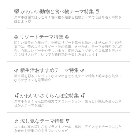
😸 かわいい動物と食べ物テーマ特集 🍜
スマホ画面でほっこり！食べ物を頬張る動物テーマで心落ち着く時間を
感じよう😋
⛵ リゾートテーマ特集 ⛵
忙しい日常から離れて、手軽にリゾート気分を味わいませんか？この特
集では、夢のようなリゾート地の壁紙、きせかえ、テーマを無料でご紹
介。心地よいビーチや美しい山々、南国のエキゾチックな風景をデバイ
スに取り入れて、いつでも旅行気分を楽しみましょう！
🌿 新生活おすすめテーマ特集 🌿
新生活を彩るフレッシュなスマホきせかえテーマ特集！前向きな気分に
なるデザインを厳選紹介
🍒 かわいいさくらんぼ空特集 🍒
スマホをさくらんぼの魅力でデコレーション！愛らしい壁紙を使ったき
せかえテーマを紹介！
🍧 涼し気なテーマ特集 🎐
スマホに夏の涼しさをプラス！プール、風鈴、アイスをモチーフにした
きせかえ特集で心をリフレッシュ🍧