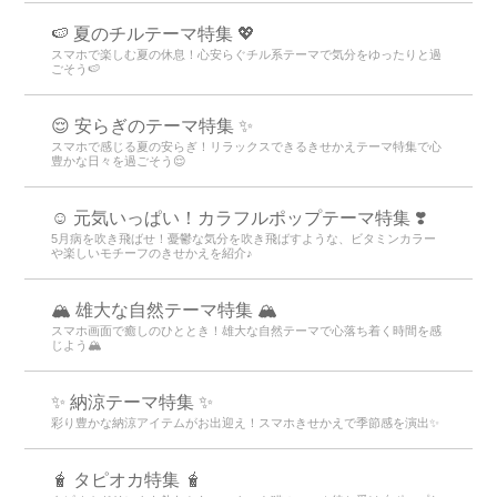
🍉 夏のチルテーマ特集 💖
スマホで楽しむ夏の休息！心安らぐチル系テーマで気分をゆったりと過
ごそう🍉
😌 安らぎのテーマ特集 ✨
スマホで感じる夏の安らぎ！リラックスできるきせかえテーマ特集で心
豊かな日々を過ごそう😌
☺️ 元気いっぱい！カラフルポップテーマ特集 ❣️
5月病を吹き飛ばせ！憂鬱な気分を吹き飛ばすような、ビタミンカラー
や楽しいモチーフのきせかえを紹介♪
🏔️ 雄大な自然テーマ特集 🏔️
スマホ画面で癒しのひととき！雄大な自然テーマで心落ち着く時間を感
じよう🏔️
✨ 納涼テーマ特集 ✨
彩り豊かな納涼アイテムがお出迎え！スマホきせかえで季節感を演出✨
🧋 タピオカ特集 🧋