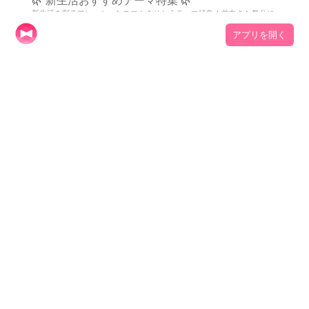
音楽テーマランキング
アプリを開く
パリテーマランキング
雑貨テーマランキング
+HOMEの特集一覧
⬛ オシャレ男子におすすめのモノクロテーマ特
集 ⬛
スマホで魅せるモノクロの世界！オシャレ男子におすすめの洗練された
壁紙テーマで個性を演出💁‍♂️
👀 目に優しいカラーテーマ特集 👀
目に優しい癒し色！パステルカラーやくすみカラーきせかえテーマで目