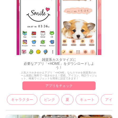
雑貨系カスタマイズに
必要なアプリ「+HOME」をダウンロードしよ
う！
人気スマホきせかえアプリ「+HOME」ならスマホを雑貨系のホ
ーム画面に無料で一括きせかえ！壁紙、アイコン、時計ウィジェ
ット、検索ウィジェットを簡単に設定できます！
アプリをチェック
キャラクター
ピンク
夏
キュート
アイコ