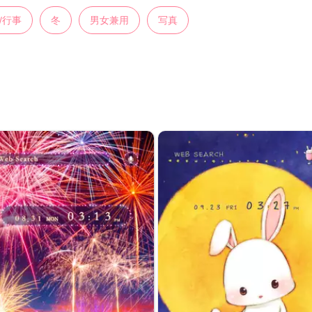
/行事
冬
男女兼用
写真