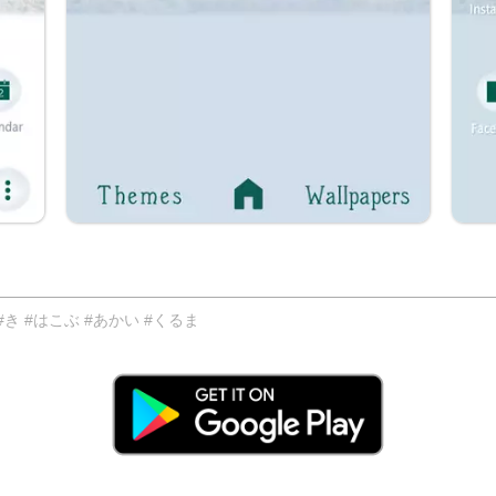
 #はこぶ #あかい #くるま