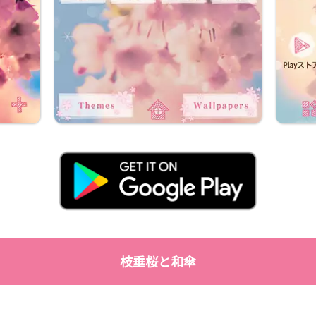
枝垂桜と和傘