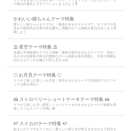
で毎日の運気とモチベーションを上げよう🔝
かわいい猫ちゃんテーマ特集
愛らしい猫ちゃんをスマホに！最新のきせかえテーマで、モフモフの毛
並みや無邪気な仕草が彩る癒やし満載のホーム画面を毎日心ゆくまで堪
能しよう
⛱️ 星空テーマ特集 ⛱️
至福の天体観測をスマホで体験！最新の星空きせかえテーマで、煌めく
天の川や流星群が彩る幻想的なホーム画面を毎日堪能し、日常の喧騒を
忘れさせてくれる極上の安らぎを:star:️
🌕 お月見テーマ特集 🌕
スマホで楽しむ美しいお月見！満月きせかえテーマで幻想的でロマンチ
ックな夜を演出🌕
🍰 ストロベリーショートケーキテーマ特集 🍰
スマホで楽しむ甘い誘惑！ショートケーキのきせかえテーマで画面を美
味しそうなスイーツ空間に🍓
🍉 スイカのテーマ特集 🍉
あなたのスマホをスイカに！夏らしい緑と赤が映えるきせかえで気分を