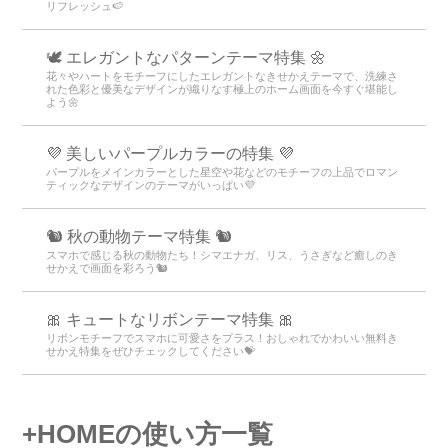
リフレッシュ🍉
🕊️ エレガントなパターンテーマ特集 🌼
花々やハートをモチーフにしたエレガントなきせかえテーマで、洗練さ
れた色彩と優美なデザインが織りなす極上のホーム画面を今すぐ堪能し
よう🌼
💜 美しいパープルカラーの特集 💜
パープルをメインカラーとした星空や花などのモチーフの上品でロマン
ティックなデザインのテーマがいっぱい💜
🐿️ 秋の動物テーマ特集 🐿️
スマホで感じる秋の動物たち！シマエナガ、リス、うさぎなど癒しのき
せかえで画面を彩ろう🐿️
🎀 キュートなリボンテーマ特集 🎀
リボンモチーフでスマホに可愛さをプラス！おしゃれでかわいい無料き
せかえ特集をぜひチェックしてください💝
+HOMEの使い方一覧