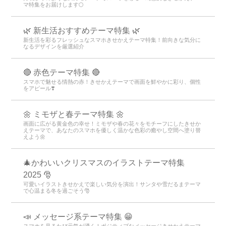
マ特集をお届けします🌕
🌿 新生活おすすめテーマ特集 🌿
新生活を彩るフレッシュなスマホきせかえテーマ特集！前向きな気分に
なるデザインを厳選紹介
🔴 赤色テーマ特集 🔴
スマホで魅せる情熱の赤！きせかえテーマで画面を鮮やかに彩り、個性
をアピール❣️
🌼 ミモザと春テーマ特集 🌼
画面に広がる黄金色の幸せ！ミモザや春の花々をモチーフにしたきせか
えテーマで、あなたのスマホを優しく温かな色彩の癒やし空間へ塗り替
えよう🌼
🎄かわいいクリスマスのイラストテーマ特集
2025 🎅
可愛いイラストきせかえで楽しい気分を演出！サンタや雪だるまテーマ
で心温まる冬を過ごそう🎅
📣 メッセージ系テーマ特集 😁
スマホを見るたび元気が湧く！ポジティブなメッセージきせかえテーマ