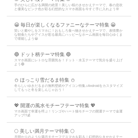
手のひらに広がる満開の絶景！美しい桜のきせかえテーマで、春の息吹
と優美なピンク色が彩る幻想的なスマホ画面を今すぐ手に入れよう🌸
😀 毎日が楽しくなるファニーなテーマ特集 😀
笑いと癒やしをスマホに！おもしろ食べ物きせかえテーマで、表情豊か
な朝食たちやアイスが彩る最高にハッピーなホーム画面を毎日心ゆくま
で堪能しよう😀
🔵 ドット柄テーマ特集 🔵
スマホ画面にレトロな雰囲気を！ドット・水玉テーマで気分を盛り上げ
よう🔵
⛄ ほっこり雪だるま特集 ⛄
冬らしいゆきだるまの無料壁紙やアイコン特集♫Androidをカスタマイズ
してもっと冬を楽しんじゃおう！
💖 開運の風水モチーフテーマ特集 💖
マホ画面で幸運を呼ぶ！リンゴやハート猫モチーフの開運テーマで金運
アップ!?💰
🌕 美しい満月テーマ特集 🌕
月明かりのような満月モチーフでスマホを彩る！幻想的なきせかえテー