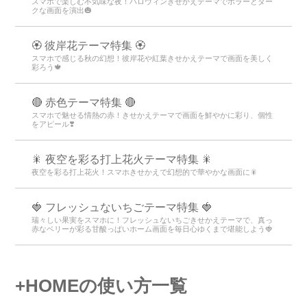
スマホで楽しむ不気味な夜！ハロウィンきせかえテーマでホラーとダー
クな画面を演出🎃
🏵 彼岸花テーマ特集 🏵
スマホで感じる秋の幻想！彼岸花や紅葉きせかえテーマで画面を美しく
彩ろう🍁
🔴 赤色テーマ特集 🔴
スマホで魅せる情熱の赤！きせかえテーマで画面を鮮やかに彩り、個性
をアピール❣️
🎇 夜空を彩る打上花火テーマ特集 🎇
夜空を彩る打上花火！スマホきせかえで幻想的で華やかな画面に🎇
🍓 フレッシュないちごテーマ特集 🍓
瑞々しい果実をスマホに！フレッシュないちごきせかえテーマで、真っ
赤なベリーが彩る甘酸っぱいホーム画面を毎日心ゆくまで堪能しよう🍓
+HOMEの使い方一覧