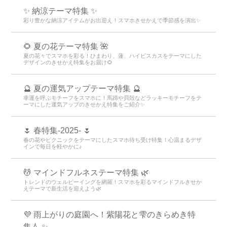
✨ 納涼テーマ特集 ✨
彩り豊かな納涼アイテムがお出迎え！スマホきせかえで季節感を演出✨
🌻 夏の花テーマ特集 🌺
夏の花々でスマホを彩る！ひまわり、蓮、ハイビスカスをテーマにした
デザインのきせかえ特集をお届け🌻
🔮 夏の運気アップテーマ特集 🔮
幸運を呼ぶモチーフをスマホに！馬蹄や貝殻などラッキーモチーフをテ
ーマにした運気アップのきせかえ特集をご紹介✨
🌷 春特集-2025- 🌷
春の花やピクニックをテーマにしたスマホ待ち受け特集！心温まるデザ
インで毎日を軽やかに♪
💆 マインドフルネステーマ特集 🌿
トレンドのウェルビーイングを網羅！スマホを彩るマインドフルきせか
えテーマで新生活を迎えよう🌿
💜 雨上がりの庭園へ！紫陽花と雫のきらめき特
集💧 ✨