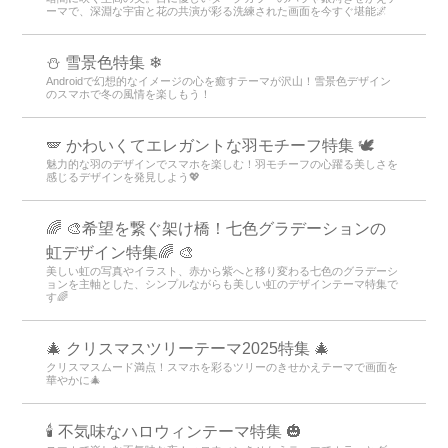
ーマで、深淵な宇宙と花の共演が彩る洗練された画面を今すぐ堪能🌌
⛄ 雪景色特集 ❄
Androidで幻想的なイメージの心を癒すテーマが沢山！雪景色デザイン
のスマホで冬の風情を楽しもう！
🪽 かわいくてエレガントな羽モチーフ特集 🕊️
魅力的な羽のデザインでスマホを楽しむ！羽モチーフの心躍る美しさを
感じるデザインを発見しよう💖
🌈 🎨希望を繋ぐ架け橋！七色グラデーションの
虹デザイン特集🌈 🎨
美しい虹の写真やイラスト、赤から紫へと移り変わる七色のグラデーシ
ョンを主軸とした、シンプルながらも美しい虹のデザインテーマ特集で
す🌈
🎄 クリスマスツリーテーマ2025特集 🎄
クリスマスムード満点！スマホを彩るツリーのきせかえテーマで画面を
華やかに🎄
🕯️ 不気味なハロウィンテーマ特集 🎃