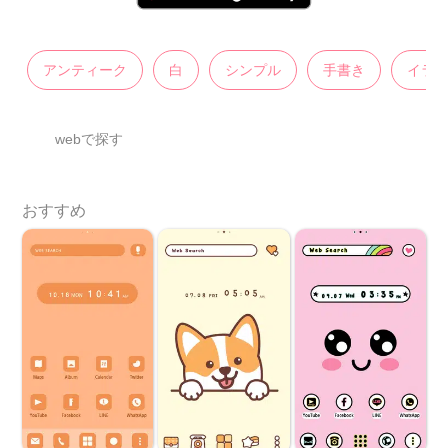
アンティーク
白
シンプル
手書き
イラ
webで探す
おすすめ