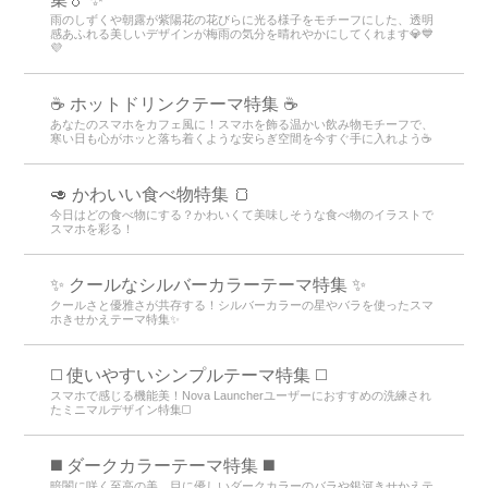
雨のしずくや朝露が紫陽花の花びらに光る様子をモチーフにした、透明
感あふれる美しいデザインが梅雨の気分を晴れやかにしてくれます💎💙
💜
☕️ ホットドリンクテーマ特集 ☕️
あなたのスマホをカフェ風に！スマホを飾る温かい飲み物モチーフで、
寒い日も心がホッと落ち着くような安らぎ空間を今すぐ手に入れよう☕️
🥑 かわいい食べ物特集 🍞
今日はどの食べ物にする？かわいくて美味しそうな食べ物のイラストで
スマホを彩る！
✨ クールなシルバーカラーテーマ特集 ✨
クールさと優雅さが共存する！シルバーカラーの星やバラを使ったスマ
ホきせかえテーマ特集✨
◻️ 使いやすいシンプルテーマ特集 ◻️
スマホで感じる機能美！Nova Launcherユーザーにおすすめの洗練され
たミニマルデザイン特集◻️
️◼️ ダークカラーテーマ特集️ ◼️
暗闇に咲く至高の美。目に優しいダークカラーのバラや銀河きせかえテ