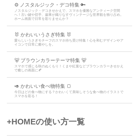
⚙️ ノスタルジック・デコ特集 🔑
ノスタルジック・デコきせかえで、スマホを優雅なアンティーク空間
へ！古い鍵や切手、歯車が織りなすヴィンテージな世界観を独り占め。
ホーム画面で日常を彩りませんか？
🐰 かわいいうさぎ特集 🐰
愛らしいうさぎモチーフのスマホ待ち受け特集！心を和むデザインやア
イコンで日常に癒やしを。
🐻 ブラウンカラーテーマ特集 🐻
スマホで感じる秋のぬくもり！くまや紅葉などブラウンカラーきせかえ
で癒しの画面に🍂
🥑 かわいい食べ物特集 🍞
今日はどの食べ物にする？かわいくて美味しそうな食べ物のイラストで
スマホを彩る！
+HOMEの使い方一覧