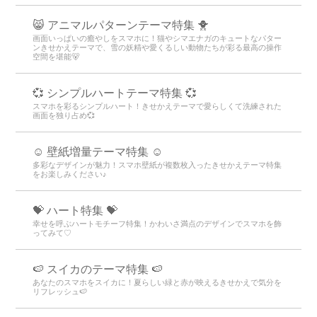
😸 アニマルパターンテーマ特集 🐥
画面いっぱいの癒やしをスマホに！猫やシマエナガのキュートなパター
ンきせかえテーマで、雪の妖精や愛くるしい動物たちが彩る最高の操作
空間を堪能🐻
💞 シンプルハートテーマ特集 💞
スマホを彩るシンプルハート！きせかえテーマで愛らしくて洗練された
画面を独り占め💞
☺️ 壁紙増量テーマ特集 ☺️
多彩なデザインが魅力！スマホ壁紙が複数枚入ったきせかえテーマ特集
をお楽しみください♪
💝 ハート特集 💝
幸せを呼ぶハートモチーフ特集！かわいさ満点のデザインでスマホを飾
ってみて♡
🍉 スイカのテーマ特集 🍉
あなたのスマホをスイカに！夏らしい緑と赤が映えるきせかえで気分を
リフレッシュ🍉