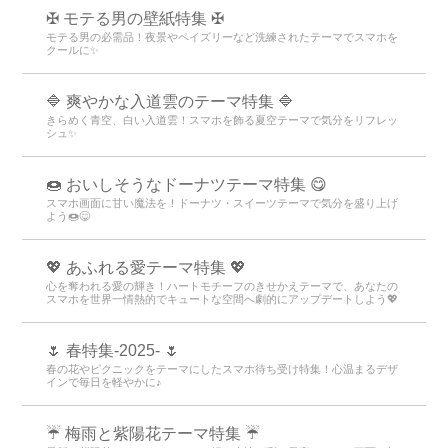
✠ モテる男の壁紙特集 ✠
モテる男の必需品！夜景やペイズリーなど洗練されたテーマでスマホを
クールに✨
🔷 爽やかな入道雲のテーマ特集 🔷
きらめく青空、白い入道雲！スマホを飾る夏空テーマで気分をリフレッ
シュ✨
🍩 おいしそうなドーナツテーマ特集 😋
スマホ画面に甘い魔法を！ドーナツ・スイーツテーマで気分を盛り上げ
よう🍩😋
💖 あふれる愛テーマ特集 💖
心を奪われる愛の輝き！ハートモチーフのきせかえテーマで、あなたの
スマホを世界一情熱的でキュートな空間へ劇的にアップデートしよう💖
🌷 春特集-2025- 🌷
春の花やピクニックをテーマにしたスマホ待ち受け特集！心温まるデザ
インで毎日を軽やかに♪
☔ 梅雨と紫陽花テーマ特集 ☔