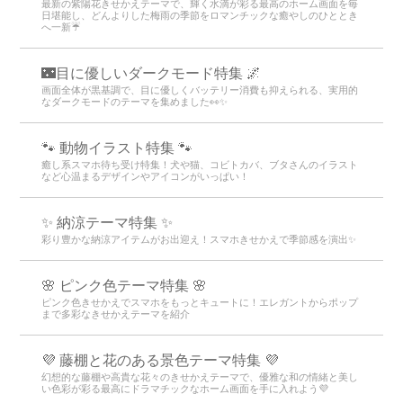
最新の紫陽花きせかえテーマで、輝く水滴が彩る最高のホーム画面を毎
日堪能し、どんよりした梅雨の季節をロマンチックな癒やしのひととき
へ一新☔
🌃目に優しいダークモード特集 🌌
画面全体が黒基調で、目に優しくバッテリー消費も抑えられる、実用的
なダークモードのテーマを集めました👀✨
🐾 動物イラスト特集 🐾
癒し系スマホ待ち受け特集！犬や猫、コビトカバ、ブタさんのイラスト
など心温まるデザインやアイコンがいっぱい！
✨ 納涼テーマ特集 ✨
彩り豊かな納涼アイテムがお出迎え！スマホきせかえで季節感を演出✨
🌸 ピンク色テーマ特集 🌸
ピンク色きせかえでスマホをもっとキュートに！エレガントからポップ
まで多彩なきせかえテーマを紹介
💜 藤棚と花のある景色テーマ特集 💜
幻想的な藤棚や高貴な花々のきせかえテーマで、優雅な和の情緒と美し
い色彩が彩る最高にドラマチックなホーム画面を手に入れよう💜