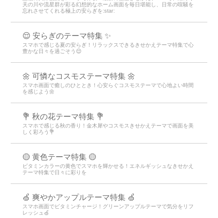
天の川や流星群が彩る幻想的なホーム画面を毎日堪能し、日常の喧騒を
忘れさせてくれる極上の安らぎを:star:️
😌 安らぎのテーマ特集 ✨
スマホで感じる夏の安らぎ！リラックスできるきせかえテーマ特集で心
豊かな日々を過ごそう😌
🌼 可憐なコスモステーマ特集 🌼
スマホ画面で癒しのひととき！心安らぐコスモステーマで心地よい時間
を感じよう🌼
💐 秋の花テーマ特集 💐
スマホで感じる秋の香り！金木犀やコスモスきせかえテーマで画面を美
しく彩ろう💐
🟡 黄色テーマ特集 🟡
ビタミンカラーの黄色でスマホを輝かせる！エネルギッシュなきせかえ
テーマ特集で日々に彩りを
🍏 爽やかアップルテーマ特集 🍏
スマホ画面でビタミンチャージ！グリーンアップルテーマで気分をリフ
レッシュ🍏