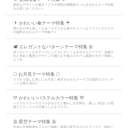
多彩なデザインが魅力！スマホ壁紙が複数枚入ったきせかえテーマ特集
をお楽しみください♪
🌂 かわいい傘テーマ特集 ☔
雨の日が待ち遠しくなる！カラフルな傘やキュートなイラストのスマホ
の無料きせかえテーマ特集🌂♫
🕊️ エレガントなパターンテーマ特集 🌼
花々やハートをモチーフにしたエレガントなきせかえテーマで、洗練さ
れた色彩と優美なデザインが織りなす極上のホーム画面を今すぐ堪能し
よう🌼
🌕 お月見テーマ特集 🌕
スマホで楽しむ美しいお月見！満月きせかえテーマで幻想的でロマンチ
ックな夜を演出🌕
💛 かわいいパステルカラー特集 💜
パステルカラーのスマホきせかえで癒やしの空間を。優しい色合いの壁
紙でリラックス＆可愛らしさをプラス♪
⛱️ 星空テーマ特集 ⛱️
至福の天体観測をスマホで体験！最新の星空きせかえテーマで、煌めく