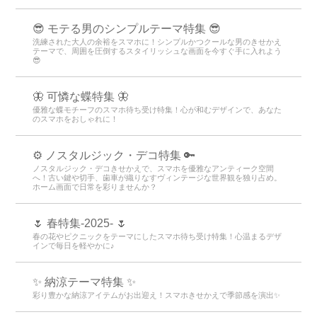
😎 モテる男のシンプルテーマ特集 😎
洗練された大人の余裕をスマホに！シンプルかつクールな男のきせかえ
テーマで、周囲を圧倒するスタイリッシュな画面を今すぐ手に入れよう
😎
🦋 可憐な蝶特集 🦋
優雅な蝶モチーフのスマホ待ち受け特集！心が和むデザインで、あなた
のスマホをおしゃれに！
⚙️ ノスタルジック・デコ特集 🔑
ノスタルジック・デコきせかえで、スマホを優雅なアンティーク空間
へ！古い鍵や切手、歯車が織りなすヴィンテージな世界観を独り占め。
ホーム画面で日常を彩りませんか？
🌷 春特集-2025- 🌷
春の花やピクニックをテーマにしたスマホ待ち受け特集！心温まるデザ
インで毎日を軽やかに♪
✨ 納涼テーマ特集 ✨
彩り豊かな納涼アイテムがお出迎え！スマホきせかえで季節感を演出✨