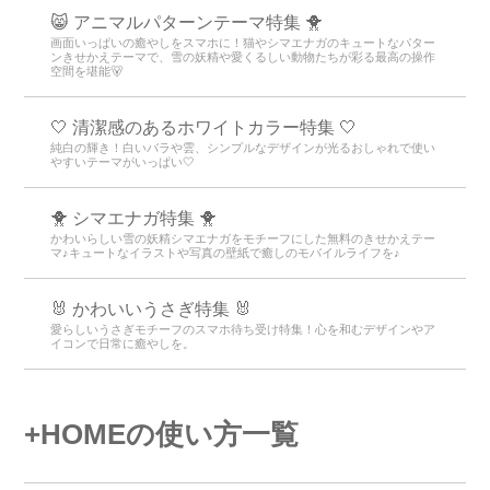
😸 アニマルパターンテーマ特集 🐥
画面いっぱいの癒やしをスマホに！猫やシマエナガのキュートなパター
ンきせかえテーマで、雪の妖精や愛くるしい動物たちが彩る最高の操作
空間を堪能🐻
🤍 清潔感のあるホワイトカラー特集 🤍
純白の輝き！白いバラや雲、シンプルなデザインが光るおしゃれで使い
やすいテーマがいっぱい🤍
🐥 シマエナガ特集 🐥
かわいらしい雪の妖精シマエナガをモチーフにした無料のきせかえテー
マ♪キュートなイラストや写真の壁紙で癒しのモバイルライフを♪
🐰 かわいいうさぎ特集 🐰
愛らしいうさぎモチーフのスマホ待ち受け特集！心を和むデザインやア
イコンで日常に癒やしを。
+HOMEの使い方一覧