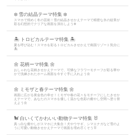
❄️ 雪の結晶テーマ特集 ❄️
スマホで煌めく冬の芸術！雪の結晶きせかえテーマで精密な氷の紋章が
彩る幻想的でクリアな画面を演出しよう❄️
🏝️ トロピカルテーマ特集 🏝️
夏を呼び込む！スマホを彩るトロピカルきせかえで南国リゾート気分に
🏝️
🌼 花柄ーマ特集 🌼
おしゃれな花柄きせかえテーマで、可憐なフラワーモチーフが彩る華や
かで洗練されたホーム画面を今すぐ手に入れよう🌼
🌼 ミモザと春テーマ特集 🌼
画面に広がる黄金色の幸せ！ミモザや春の花々をモチーフにしたきせか
えテーマで、あなたのスマホを優しく温かな色彩の癒やし空間へ塗り替
えよう🌼
🐩 白いくてかわいい動物テーマ特集 🐰
真っ白な癒やしがスマホに大集合！犬やウサギ、シマエナガなど雪のよ
うに可愛い動物きせかえテーマで画面を埋め尽くそう🐰