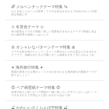
🌈 メルヘンチックテーマ特集 🦄
心ときめくメルヘンの世界！スマホを彩るきせかえでゆめかわいい幻想
的な画面に🐰
⛄️ 冬景色テーマ ⛄️
冬の絶景をスマホで堪能！美しい雪景色のきせかえテーマで静寂に包ま
れた銀世界を画面いっぱいに⛄️
🌼 オシャレなパターンテーマ特集 🎀
スマホを彩る旬のトレンド！チェック柄やおしゃれな花などのきせかえ
テーマで、洗練された大人可愛いホーム画面を今すぐ手に入れよう🌼
✈️ 海外旅行特集 ✈️
異国の景色で心を豊かに！スマホのきせかえを海外旅行の壁紙テーマで
彩りましょう！
😍 ペア画壁紙テーマ特集 😍
友達や恋人と楽しむペア壁紙や一緒に使いたいデザインがいっぱい！ス
マホきせかえで大切な人と想いを分かち合おう😍
🍒 かわいいさくらんぼ空特集 🍒