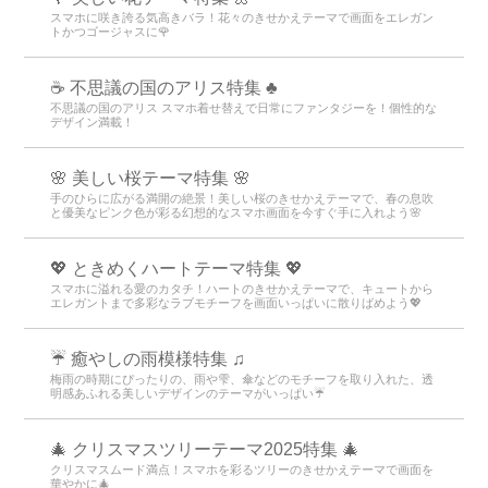
スマホに咲き誇る気高きバラ！花々のきせかえテーマで画面をエレガン
トかつゴージャスに🌹
☕ 不思議の国のアリス特集 ♣
不思議の国のアリス スマホ着せ替えで日常にファンタジーを！個性的な
デザイン満載！
🌸 美しい桜テーマ特集 🌸
手のひらに広がる満開の絶景！美しい桜のきせかえテーマで、春の息吹
と優美なピンク色が彩る幻想的なスマホ画面を今すぐ手に入れよう🌸
💖 ときめくハートテーマ特集 💖
スマホに溢れる愛のカタチ！ハートのきせかえテーマで、キュートから
エレガントまで多彩なラブモチーフを画面いっぱいに散りばめよう💖
☔ 癒やしの雨模様特集 ♫
梅雨の時期にぴったりの、雨や雫、傘などのモチーフを取り入れた、透
明感あふれる美しいデザインのテーマがいっぱい☔
🎄 クリスマスツリーテーマ2025特集 🎄
クリスマスムード満点！スマホを彩るツリーのきせかえテーマで画面を
華やかに🎄