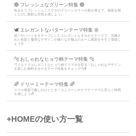
🟢 フレッシュなグリーン特集 🟢
気分をリフレッシュ！スマホのグリーンカラーの着せ替えで、画面を開
くたびに新鮮な空気を感じよう♪
🕊️ エレガントなパターンテーマ特集 🌼
花々やハートをモチーフにしたエレガントなきせかえテーマで、洗練さ
れた色彩と優美なデザインが織りなす極上のホーム画面を今すぐ堪能し
よう🌼
🐆 おしゃれなヒョウ柄テーマ特集 🐆
ワイルドでエレガントなヒョウ柄でスマホを彩る！おしゃれなデザイン
を楽しむ無料きせかえテーマ特集をチェック🐆❣️
🌈 ドリーミーテーマ特集 🌈
スマホ画面で癒しのひととき！ユニコーンやクマテーマで心安らぐ時間
を感じよう🌈
+HOMEの使い方一覧