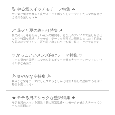
🦾 やる気スイッチモチーフ特集 🔥
やる気が刺激される！炎やスイッチボタンをテーマにしたスマホきせか
え特集を楽しもう🔥
🎆 花火と夏の終わり特集 🎆
夏の終わりを彩る美しい花火の瞬間を、あなたのデバイスで楽しみませ
んか？特別な壁紙、きせかえ、テーマを無料でご用意しました！幻想的
な花火のデザインで、夏の思い出をいつでも振り返ることができます。
✨ かっこいいメンズ向けテーマ特集 ✨
モテる男の必需品！スマホを彩るギターや焚き火テーマでオシャレでワ
イルドな画面に👍🏻
🌞 爽やかな空特集 🌞
爽やかな空をテーマにしたスマホきせかえ特集！癒しの壁紙で心地良い
毎日を楽しもう♪
★ モテる男のシックな壁紙特集 ★
モテる男のスマホを演出！夜の高速道路やスモークきせかえテーマでク
ールな画面に✨