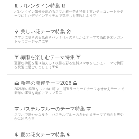
🍫 バレンタイン特集 🍫
バレンタイン気分を高めるスマホ着せ替え特集！甘いチョコレートをテ
ーマにしたデザインアイテムで気持ちを表現しよう♡
🌹 美しい花テーマ特集 🌼
スマホに咲き誇る気高きバラ！花々のきせかえテーマで画面をエレガン
トかつゴージャスに🌹
☔ 梅雨を楽しむテーマ特集 ☔
憂鬱な梅雨を乗り越える！模様を彩る無料スマホきせかえテーマで梅雨
を快適に過ごしましょう☔💖
🗻 新年の開運テーマ2026 🗻
2026年の幸運をスマホに呼ぶ！開運ラッキーモチーフきせかえテーマで
新年の運気を劇的にアップ🔝😆
💙 パステルブルーのテーマ特集 💙
スマホで涼やかな夏を！パステルブルーのきせかえテーマで画面を爽や
かに彩ろう💙
🎇 夏の花火テーマ特集 🎇