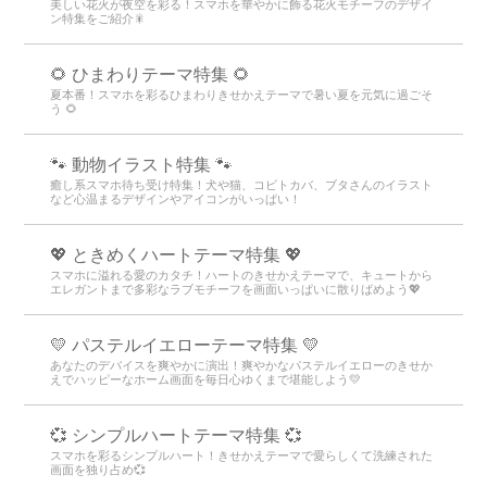
美しい花火が夜空を彩る！スマホを華やかに飾る花火モチーフのデザイ
ン特集をご紹介🎇
🌻 ひまわりテーマ特集 🌻
夏本番！スマホを彩るひまわりきせかえテーマで暑い夏を元気に過ごそ
う 🌻
🐾 動物イラスト特集 🐾
癒し系スマホ待ち受け特集！犬や猫、コビトカバ、ブタさんのイラスト
など心温まるデザインやアイコンがいっぱい！
💖 ときめくハートテーマ特集 💖
スマホに溢れる愛のカタチ！ハートのきせかえテーマで、キュートから
エレガントまで多彩なラブモチーフを画面いっぱいに散りばめよう💖
💛 パステルイエローテーマ特集 💛
あなたのデバイスを爽やかに演出！爽やかなパステルイエローのきせか
えでハッピーなホーム画面を毎日心ゆくまで堪能しよう💛
💞 シンプルハートテーマ特集 💞
スマホを彩るシンプルハート！きせかえテーマで愛らしくて洗練された
画面を独り占め💞