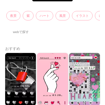
夜景
紫
ハート
風景
イラスト
レ
webで探す
おすすめ